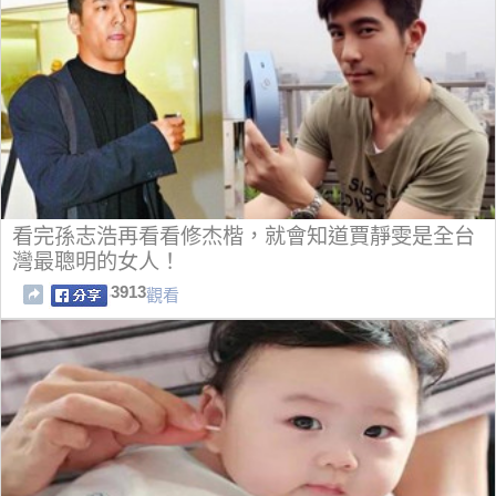
看完孫志浩再看看修杰楷，就會知道賈靜雯是全台
灣最聰明的女人！
3913
觀看