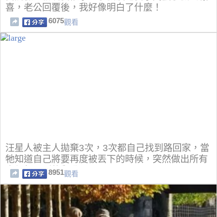
喜，老公回覆後，我好像明白了什麼！ ​
6075
觀看
汪星人被主人拋棄3次，3次都自己找到路回家，當
牠知道自己將要再度被丟下的時候，突然做出所有
人都想不到的舉動！
8951
觀看