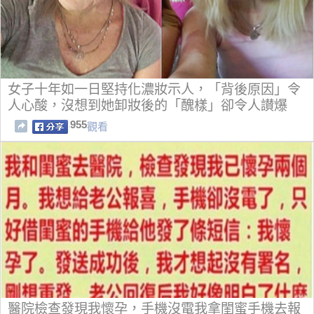
女子十年如一日堅持化濃妝示人，「背後原因」令
人心酸，沒想到她卸妝後的「醜樣」卻令人讃爆
了！！
955
觀看
醫院檢查發現我懷孕，手機沒電我拿閨蜜手機去報