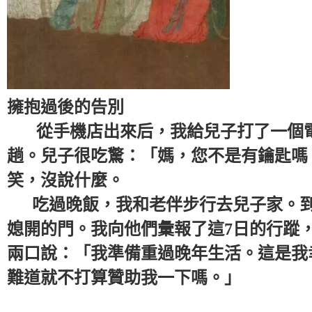
擁抱過後的告別
從手機店出來后，我給兒子打了一個電
趟。兒子很吃驚：「媽，您不是有鑰匙嗎
笑，沒說什麼。
吃過晚飯，我和老伴步行去兒子家。到
媳開的門。我向他們彙報了這7日的行蹤
兩口說：「我準備重過晚年生活。這是我
難道就不打算贊助我一下嗎。」