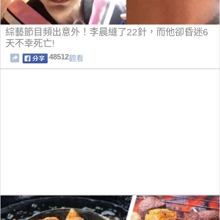
綜藝節目頻出意外！李晨縫了22針，而他卻昏迷6
天不幸死亡!
48512
觀看