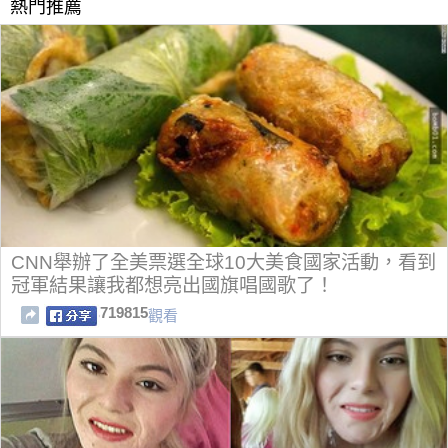
熱門推薦
CNN舉辦了全美票選全球10大美食國家活動，看到
冠軍結果讓我都想亮出國旗唱國歌了！
719815
觀看