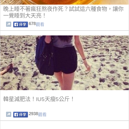
晚上睡不著瘋狂熬夜作死？試試這六種食物，讓你
一覺睡到大天亮！
678
觀看
韓星減肥法！IU5天瘦5公斤！
2938
觀看