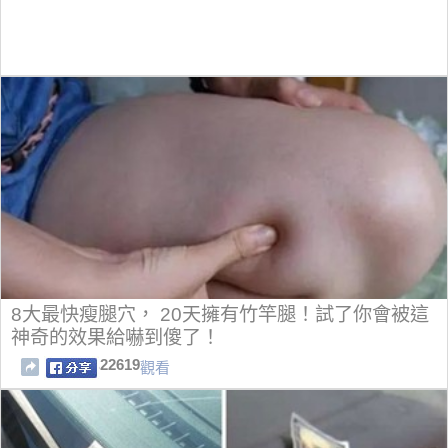
8大最快瘦腿穴， 20天擁有竹竿腿！試了你會被這
神奇的效果給嚇到傻了！
22619
觀看