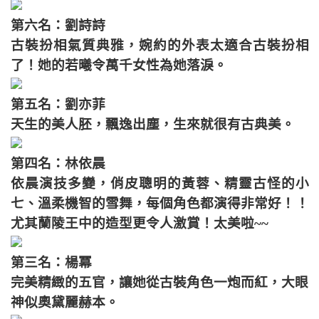
第六名：劉詩詩
古裝扮相氣質典雅，婉約的外表太適合古裝扮相
了！她的若曦令萬千女性為她落淚。
第五名：劉亦菲
天生的美人胚，飄逸出塵，生來就很有古典美。
第四名：林依晨
依晨演技多變，俏皮聰明的黃蓉、精靈古怪的小
七、溫柔機智的雪舞，
每個角色都演得非常好！！
尤其蘭陵王中的造型更令人激賞！太美啦~~
第三名：楊冪
完美精緻的五官，讓她從古裝角色一炮而紅，大眼
神似奧黛麗赫本。