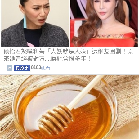
侯怡君怒嗆利菁「人妖就是人妖」遭網友圍剿！原
來她曾經被對方....讓她含恨多年！
8183
觀看