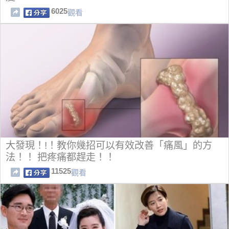
6025
觀看
大發現！!！教你幾招可以有效改善「痛風」的方
法！！ 把疼痛都趕走！！
11525
觀看