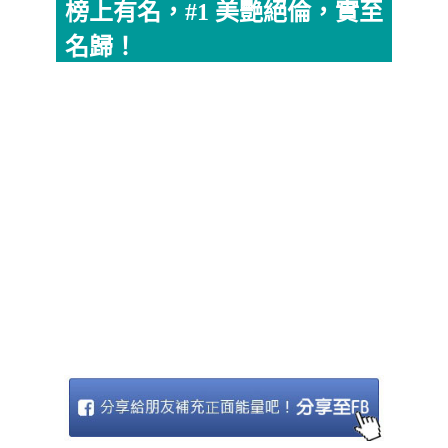
榜上有名，#1 美艷絕倫，實至
名歸！