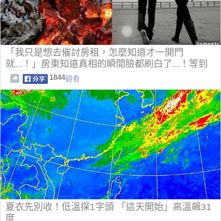
「我只是想去催討房租，怎麼知道才一開門
就...！」房東知道真相的瞬間臉都刷白了...！等到
他發現事情大條了後，竟然再也沒有人知道他
1844
觀看
的...！
夏衣先別收！低溫探1字頭 「這天開始」高溫飆31
度