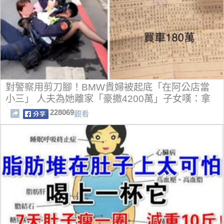
對警察用剪刀腳！BMW貴婦被起底「在阿公店當
小三」 人夫為她離家「豪撒4200萬」子女嘆：拿
她沒轍
228069
觀看