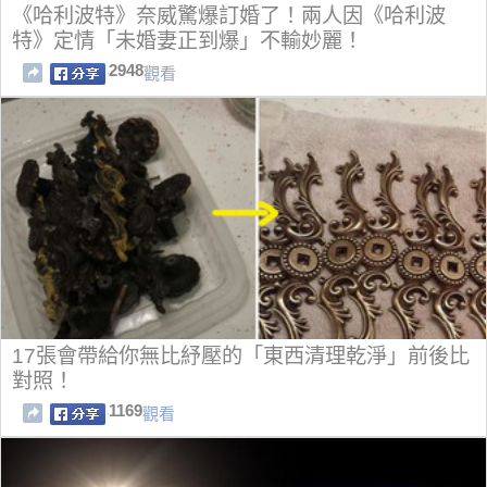
《哈利波特》奈威驚爆訂婚了！兩人因《哈利波
特》定情「未婚妻正到爆」不輸妙麗！
2948
觀看
17張會帶給你無比紓壓的「東西清理乾淨」前後比
對照！
1169
觀看