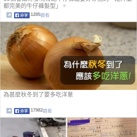
都完美的牛仔褲髮型」。
1285
觀看
為甚麼秋冬到了要多吃洋蔥
17982
觀看