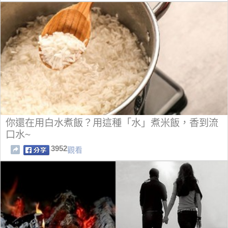
你還在用白水煮飯？用這種「水」煮米飯，香到流
口水~
3952
觀看