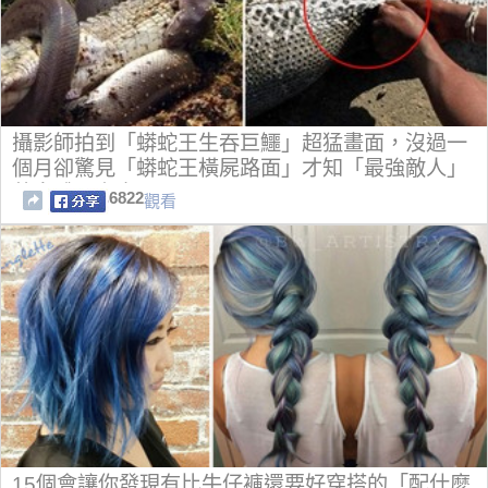
攝影師拍到「蟒蛇王生吞巨鱷」超猛畫面，沒過一
個月卻驚見「蟒蛇王橫屍路面」才知「最強敵人」
藏身體內之中！
6822
觀看
15個會讓你發現有比牛仔褲還要好穿搭的「配什麼