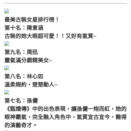
最美古裝女星排行榜！
第十名：陳意涵
古裝的她大眼超可愛！！又好有氣質~
第九名：周迅
靈氣滿分戲精美女~
第八名：林心如
溫柔婉約，楚楚動人~
第七名：孫儷
《甄嬛傳》中的出色表現，讓孫儷一炮而紅，她的
眼神霸氣，完全融入角色中，氣質宜古宜今，難得
的演藝奇才。