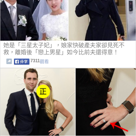
她是「三星太子妃」，娘家快破產夫家卻見死不
救，離婚後「戀上男星」如今比前夫還得意！
7311
觀看