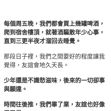
每個周五晚，我們都會買上幾罐啤酒，
爬到宿舍樓頂，就著酒驅散年少心事，
直到三更半夜才溜回去睡覺。
那段日子裡，我們之間要好的程度讓我
覺得，友誼會地久天長。
少年還是不識愁滋味，後來的一切卻事
與願違。
時間往後推，我們畢了業，友誼也好像