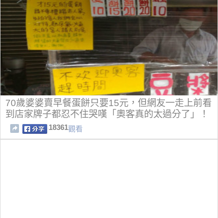
70歲婆婆賣早餐蛋餅只要15元，但網友一走上前看
到店家牌子都忍不住哭嘆「奧客真的太過分了」！
18361
觀看