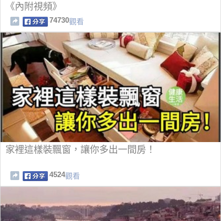
《內附視頻》
74730
觀看
家裡這樣裝飄窗，讓你多出一間房！
4524
觀看