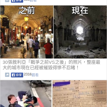
觀看
30張敘利亞「戰爭之前VS之後」的照片，整座最
大的城市現在已經被摧毀得慘不忍睹！
2316
觀看