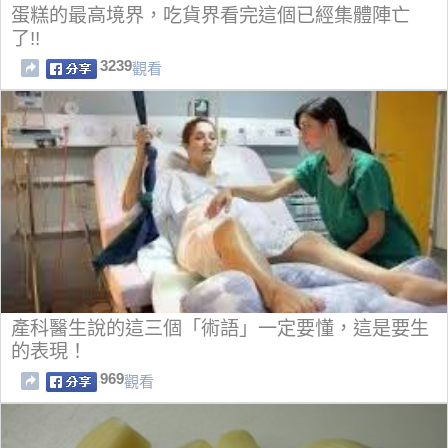
蛋糕的最高境界，吃貨界看完這個已經集體陣亡
了!!
3239
觀看
產科醫生說的這三個「術語」一定要懂，這是要生
的表現！
969
觀看