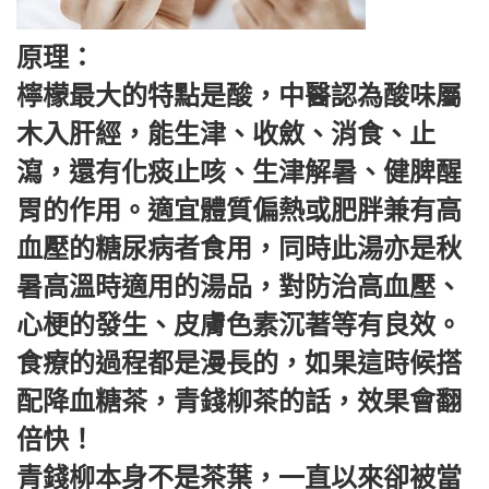
原理：
檸檬最大的特點是酸，中醫認為酸味屬
木入肝經，能生津、收斂、消食、止
瀉，還有化痰止咳、生津解暑、健脾醒
胃的作用。適宜體質偏熱或肥胖兼有高
血壓的糖尿病者食用，同時此湯亦是秋
暑高溫時適用的湯品，對防治高血壓、
心梗的發生、皮膚色素沉著等有良效。
食療的過程都是漫長的，如果這時候搭
配降血糖茶，青錢柳茶的話，效果會翻
倍快！
青錢柳本身不是茶葉，一直以來卻被當