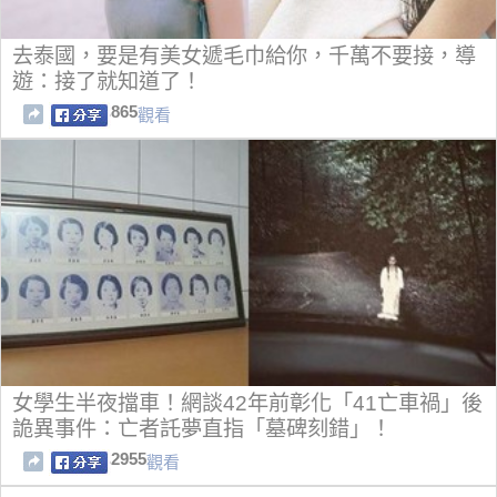
去泰國，要是有美女遞毛巾給你，千萬不要接，導
遊：接了就知道了！
865
觀看
女學生半夜擋車！網談42年前彰化「41亡車禍」後
詭異事件：亡者託夢直指「墓碑刻錯」！
2955
觀看