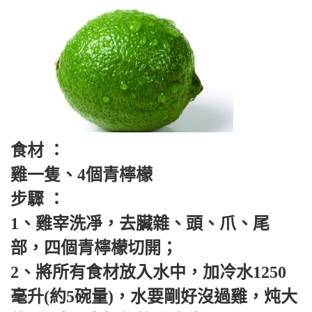
食材 ：
雞一隻、4個青檸檬
步驟 ：
1、雞宰洗凈，去臟雜、頭、爪、尾
部，四個青檸檬切開；
2、將所有食材放入水中，加冷水1250
毫升(約5碗量)，水要剛好沒過雞，炖大