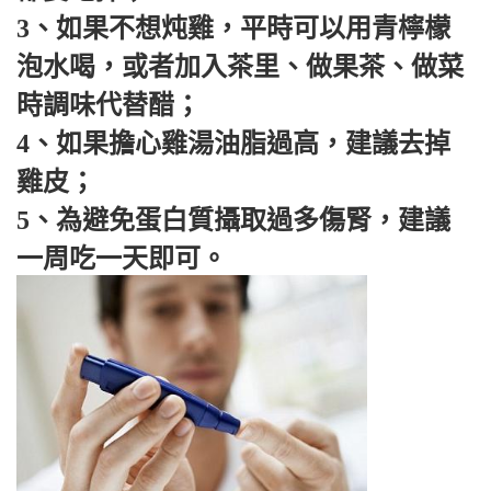
3、如果不想炖雞，平時可以用青檸檬
泡水喝，或者加入茶里、做果茶、做菜
時調味代替醋；
4、如果擔心雞湯油脂過高，建議去掉
雞皮；
5、為避免蛋白質攝取過多傷腎，建議
一周吃一天即可。