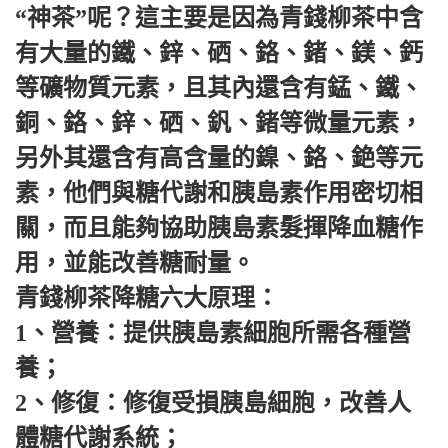
“神茶”呢？這主要是因為青錢柳茶中含
有大量的鐵、鋅、硒、鉻、鍺、鎂、鈣
等礦物質元素，且其內還含有錳、鐵、
銅、鉻、鋅、硒、釩、鍺等微量元素，
另外其還含有高含量的鎳、鉻、銫等元
素，他們與糖代謝和胰島素作用密切相
關，而且能夠協助胰島素髮揮降血糖作
用，並能改善糖耐量。
青錢柳茶降糖六大原理：
1、營養：提供胰島素細胞所需各種營
養；
2、修復：修復受損胰島細胞，改善人
體糖代謝系統；