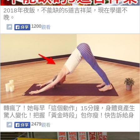
2018年夜飯，不能缺的5道吉祥菜，現在學還不
晚。
1200
觀看
轉瘋了！她每早「這個動作」15分鐘，身體竟產生
驚人變化！把握「黃金時段」包你瘦！快告訴給身
邊的人知道...
2479
觀看