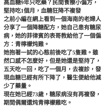
高血糖9年只吃藥？民間食療小偏方，
堅持吃1個月，血糖狂降不複發
之前小編在網上看到一個海南的老婦人
分享了一個降糖配方，她自己患有糖尿
病，她的菲律賓的表哥教給他了一個偏
方：青檸檬炖雞。
她抱著一試的心態前後吃了5隻雞。雖
然口感不怎麼好，但是她還是堅持了，
五天吃一回，吃了一個月，去複診，發
現血糖已經有所下降了，醫生便給他減
少了藥量。
現在她已經73歲，糖尿病沒有再複發，
期間偶爾還炖青檸檬雞吃。