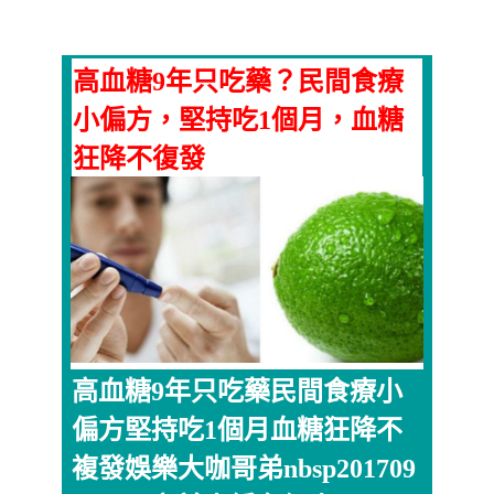
高血糖9年只吃藥？民間食療
小偏方，堅持吃1個月，血糖
狂降不復發
高血糖9年只吃藥民間食療小
偏方堅持吃1個月血糖狂降不
複發娛樂大咖哥弟nbsp201709