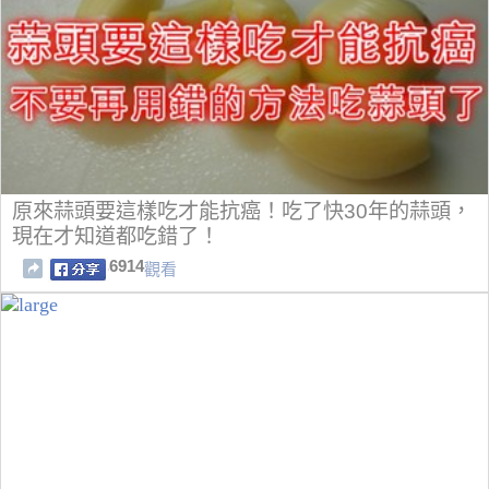
原來蒜頭要這樣吃才能抗癌！吃了快30年的蒜頭，
現在才知道都吃錯了！
6914
觀看