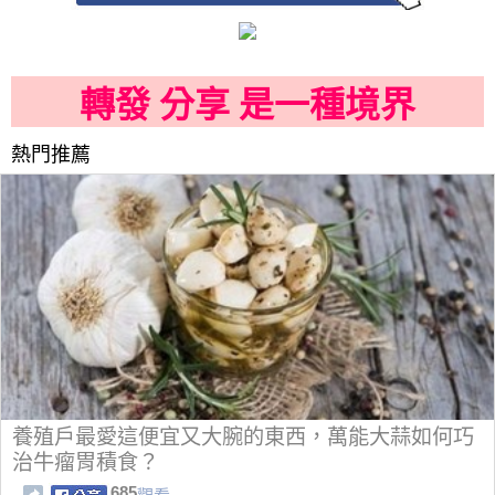
轉發 分享 是一種境界
熱門推薦
養殖戶最愛這便宜又大腕的東西，萬能大蒜如何巧
治牛瘤胃積食？
685