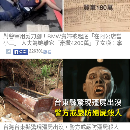
對警察用剪刀腳！BMW貴婦被起底「在阿公店當
小三」 人夫為她離家「豪撒4200萬」子女嘆：拿
她沒轍
226301
觀看
台灣台東縣驚現殭屍出沒，警方戒嚴防殭屍殺人