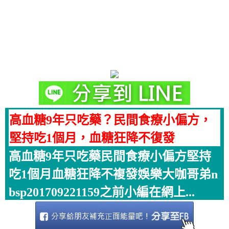
高血糖9年只吃藥？民間食療小偏方，
堅持吃1個月，血糖狂降不復發
高血糖9年只吃藥民間食療小偏方堅持
吃1個月血糖狂降不複發娛樂大咖哥弟n
bsp201709221159之前小編在網上...