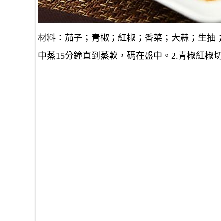
材料：茄子；青椒；紅椒；香菜；大蒜；生抽；
中蒸15分鐘直到蒸軟，碼在盤中。2.青椒紅