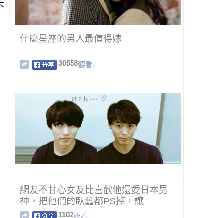
不
什麼星座的男人最值得嫁
30558
觀看.
網友不甘心女友比喜歡他還愛日本男
神，把他們的臥蠶都PS掉，讓
1102
觀看.