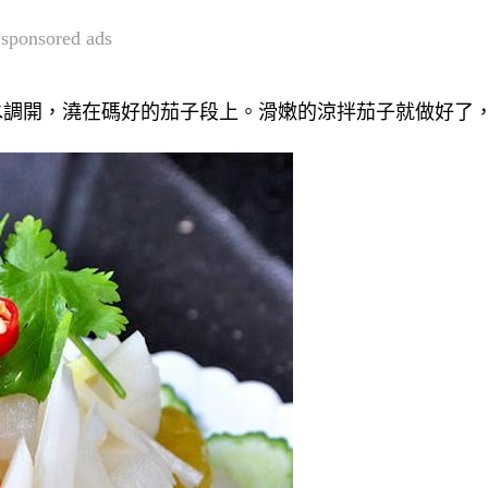
sponsored ads
水調開，澆在碼好的茄子段上。滑嫩的涼拌茄子就做好了