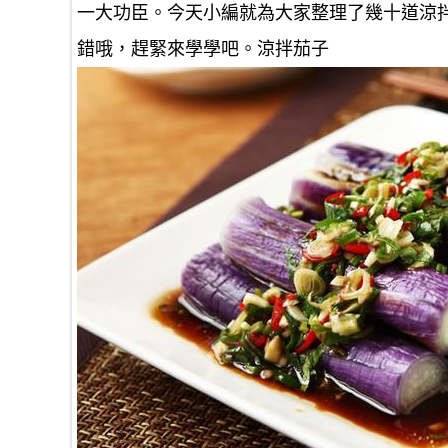
一大功臣。今天小編就為大家整理了幾十道涼
錯哦，趕緊來學學吧。涼拌茄子