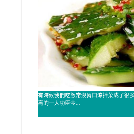
有時候我們吃飯常沒胃口涼拌菜成了很
壽的一大功臣今...