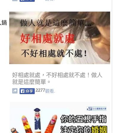
入鍋
好相處就處，不好相處就不處！做人
就是這麼簡單。
2277
觀看.