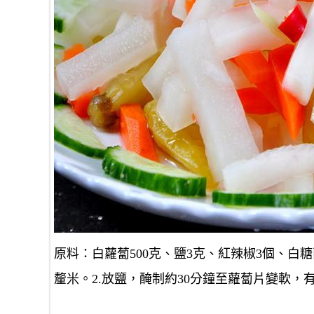
原料：白蘿蔔500克、鹽3克、紅辣椒3個、白糖兩
釐米。2.放鹽，醃制約30分鐘至蘿蔔片變軟