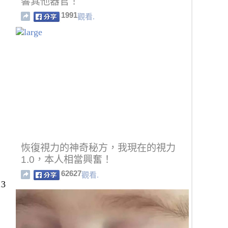
響其他器官！
1991
觀看.
恢復視力的神奇秘方，我現在的視力
1.0，本人相當興奮！
62627
觀看.
3