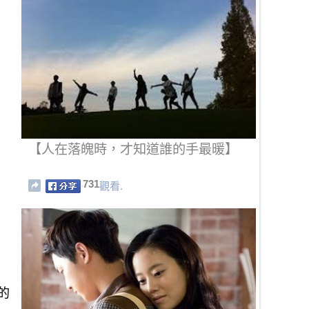
【人在落魄時，才知道誰的手最暖】
731
觀看.
的