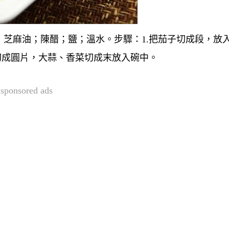
芝麻油；陳醋；鹽；溫水。步驟：1.把茄子切成段，放
椒切成圓片，大蒜、香菜切成末放入碗中。
sponsored ads