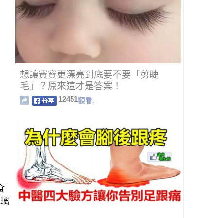
想讓寶寶更漂亮到底要不要「剪睫
毛」？原來這才是答案！
12451
觀看.
食
玻璃