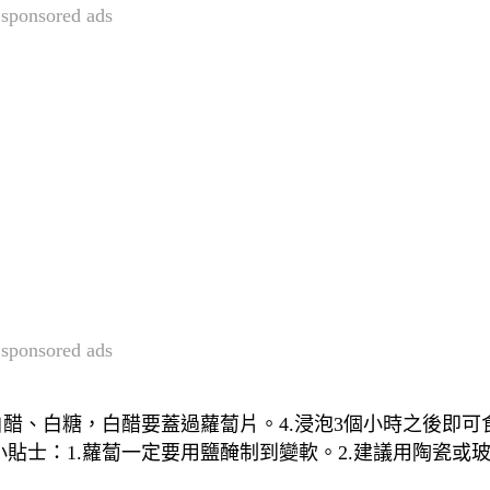
sponsored ads
sponsored ads
白醋、白糖，白醋要蓋過蘿蔔片。4.浸泡3個小時之後即可
貼士：1.蘿蔔一定要用鹽醃制到變軟。2.建議用陶瓷或