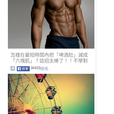
怎樣在最短時間內把「啤酒肚」減成
「六塊肌」？這招太棒了！！不學對
不起自己…
30415
觀看.