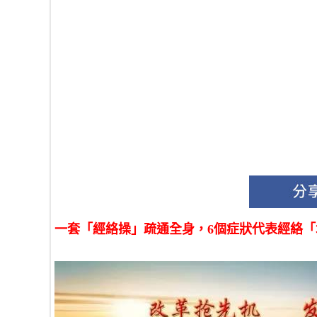
一套「經絡操」疏通全身，6個症狀代表經絡