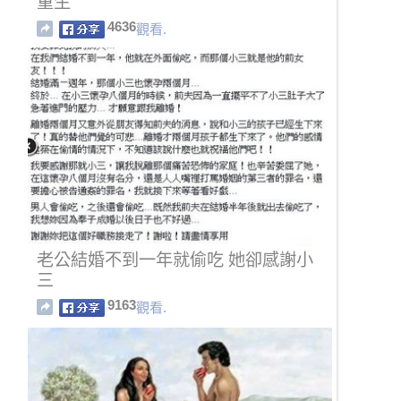
重生
4636
觀看.
老公結婚不到一年就偷吃 她卻感謝小
三
9163
觀看.