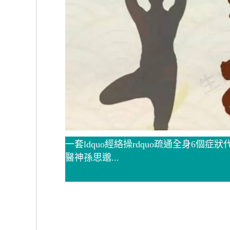
一套ldquo經絡操rdquo疏通全身6個症狀代表經絡
醫神孫思邈...