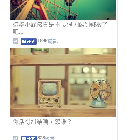
這群小屁孩真是不長眼，踢到鐵板了
吧...
1895
觀看.
你活得糾結嗎，怨誰？
828
觀看.