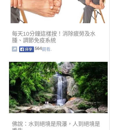
每天10分鐘這樣按！消除疲勞及水
腫、調節免疫系統
564
觀看.
佛說：水到絕境是飛瀑，人到絕境是