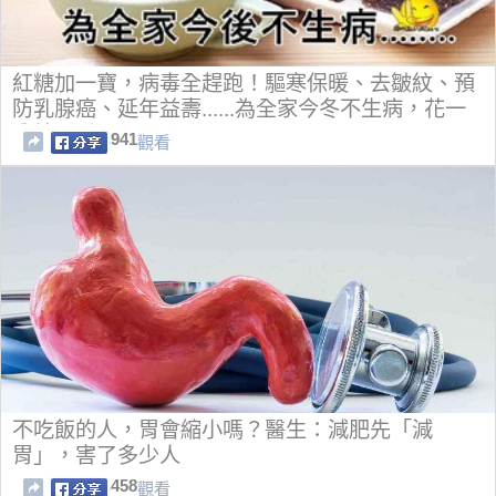
紅糖加一寶，病毒全趕跑！驅寒保暖、去皺紋、預
防乳腺癌、延年益壽......為全家今冬不生病，花一
分鐘看看！
941
觀看
不吃飯的人，胃會縮小嗎？醫生：減肥先「減
胃」，害了多少人
458
觀看