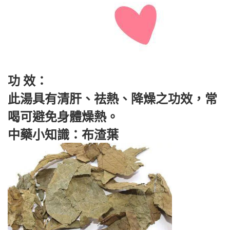
功 效：
此湯具有清肝、祛熱、降燥之功效，常
喝可避免身體燥熱。
中藥小知識：布渣葉