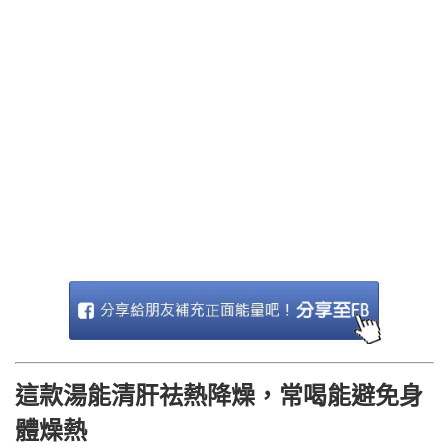
這款湯能清肝祛熱降燥，常喝能避免身
體燥熱