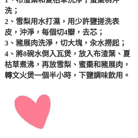
1、布渣葉和夏枯草洗淨；蜜棗稍沖
洗；
2、雪梨用水打濕，用少許鹽搓洗表
皮，沖淨，每個切4瓣，去芯；
3、豬展肉洗淨，切大塊，汆水撈起；
4、將8碗水倒入瓦煲，放入布渣葉、夏
枯草煮沸，再放雪梨、蜜棗和豬展肉，
轉文火煲一個半小時，下鹽調味飲用。