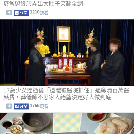
麥當勞終於弄出大肚子笑翻全網
1210
觀看
17歲少女癌逝後「遺體被醫院扣住」逼繳清百萬醫
藥費，葬儀師不忍家人絕望決定好人做到底…
1755
觀看