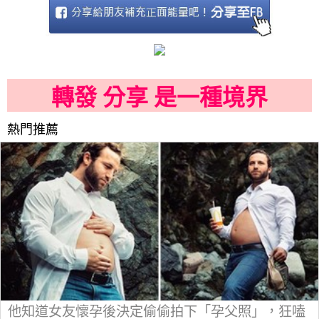
轉發 分享 是一種境界
熱門推薦
他知道女友懷孕後決定偷偷拍下「孕父照」，狂嗑