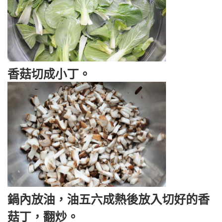
香菇切成小丁。
鍋內放油，油五六成熱後放入切好的香
菇丁，翻炒。