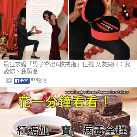
最狂求婚「男子拿出6枚戒指」任挑 女友尖叫：我
愛你、我願意
673
觀看