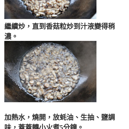
繼續炒，直到香菇粒炒到汁液變得稍
濃。
加熱水，燒開，放蚝油、生抽、鹽調
味，蓋蓋轉小火煮5分鐘。