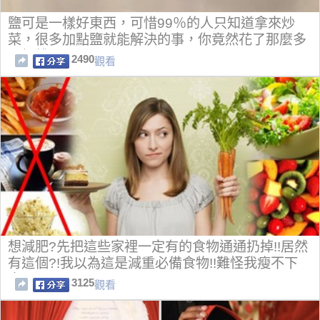
鹽可是一樣好東西，可惜99％的人只知道拿來炒
菜，很多加點鹽就能解決的事，你竟然花了那麼多
冤枉錢~~
2490
觀看
想減肥?先把這些家裡一定有的食物通通扔掉!!居然
有這個?!我以為這是減重必備食物!!難怪我瘦不下
來...
3125
觀看