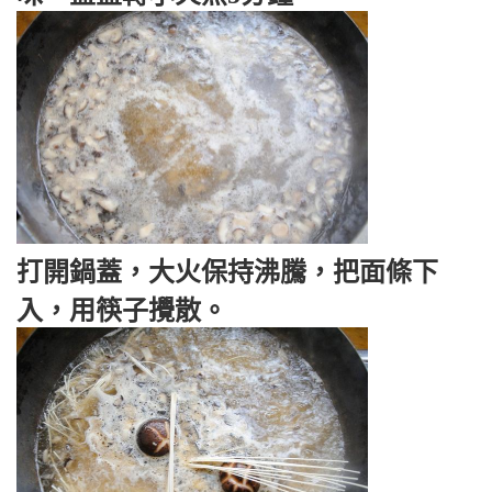
打開鍋蓋，大火保持沸騰，把面條下
入，用筷子攪散。