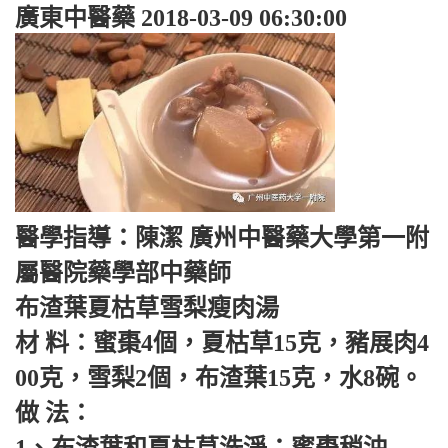
廣東中醫藥 2018-03-09 06:30:00
醫學指導：陳潔 廣州中醫藥大學第一附
屬醫院藥學部中藥師
布渣葉夏枯草雪梨瘦肉湯
材 料：蜜棗4個，夏枯草15克，豬展肉4
00克，雪梨2個，布渣葉15克，水8碗。
做 法：