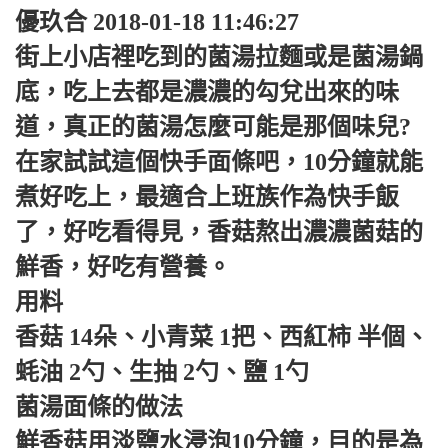
優玖合 2018-01-18 11:46:27
街上小店裡吃到的菌湯拉麵或是菌湯鍋
底，吃上去都是濃濃的勾兌出來的味
道，真正的菌湯怎麼可能是那個味兒?
在家試試這個快手面條吧，10分鐘就能
煮好吃上，最適合上班族作為快手飯
了，好吃看得見，香菇熬出濃濃菌菇的
鮮香，好吃有營養。
用料
香菇 14朵、小青菜 1把、西紅柿 半個、
蚝油 2勺、生抽 2勺、鹽 1勺
菌湯面條的做法
鮮香菇用淡鹽水浸泡10分鐘，目的是為