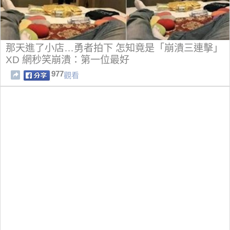
那天進了小店…勇者拍下 怎知竟是「崩潰三連擊」
XD 網秒笑崩潰：第一位最好
977
觀看