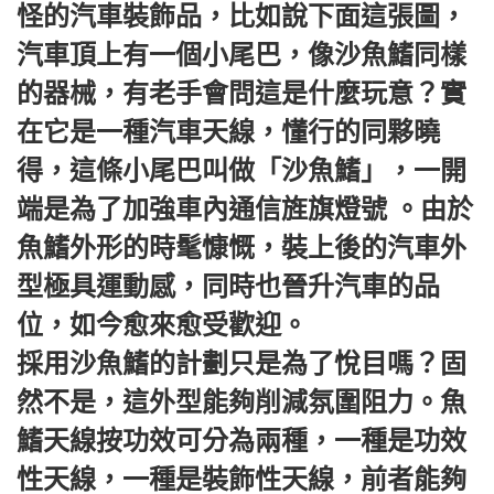
怪的汽車裝飾品，比如說下面這張圖，
汽車頂上有一個小尾巴，像沙魚鰭同樣
的器械，有老手會問這是什麼玩意？實
在它是一種汽車天線，懂行的同夥曉
得，這條小尾巴叫做「沙魚鰭」，一開
端是為了加強車內通信旌旗燈號 。由於
魚鰭外形的時髦慷慨，裝上後的汽車外
型極具運動感，同時也晉升汽車的品
位，如今愈來愈受歡迎。
採用沙魚鰭的計劃只是為了悅目嗎？固
然不是，這外型能夠削減氛圍阻力。魚
鰭天線按功效可分為兩種，一種是功效
性天線，一種是裝飾性天線，前者能夠