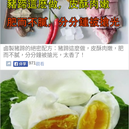
鹵製豬蹄的絕密配方：豬蹄這麼做，皮酥肉嫩，肥
而不膩，分分鐘被搶光，太香了！
971
觀看