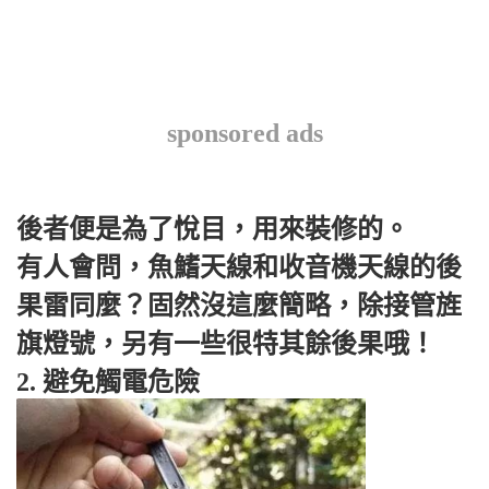
sponsored ads
後者便是為了悅目，用來裝修的。
有人會問，魚鰭天線和收音機天線的後
果雷同麼？固然沒這麼簡略，除接管旌
旗燈號，另有一些很特其餘後果哦！
2. 避免觸電危險