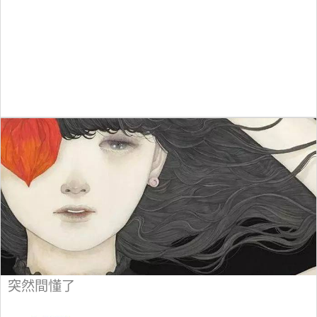
突然間懂了