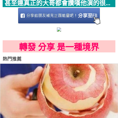
甚至連真正的大哥都會讚嘆他演的很...
轉發 分享 是一種境界
熱門推薦