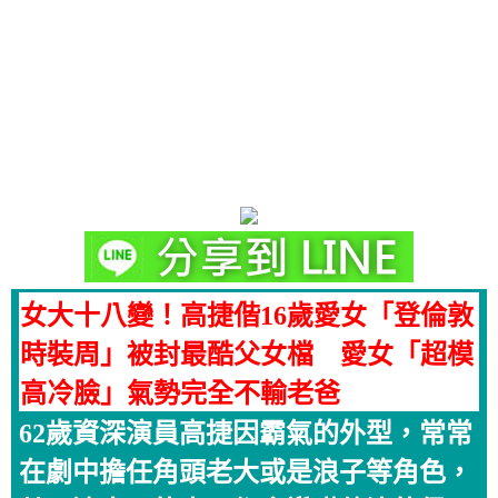
女大十八變！高捷偕16歲愛女「登倫敦
時裝周」被封最酷父女檔 愛女「超模
高冷臉」氣勢完全不輸老爸
62歲資深演員高捷因霸氣的外型，常常
在劇中擔任角頭老大或是浪子等角色，