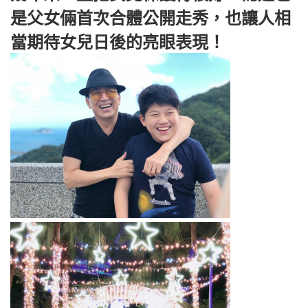
是父女倆首次合體公開走秀，也讓人相
當期待女兒日後的亮眼表現！