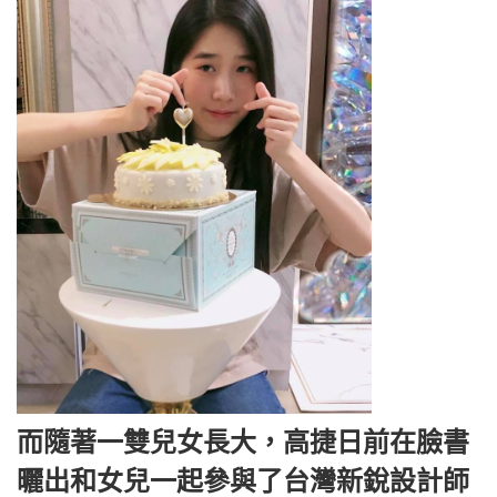
而隨著一雙兒女長大，高捷日前在臉書
曬出和女兒一起參與了台灣新銳設計師