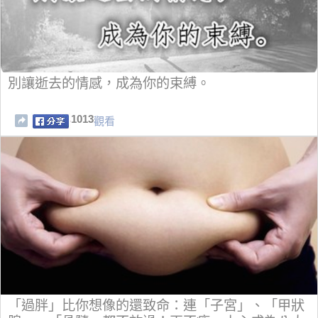
別讓逝去的情感，成為你的束縛。
1013
觀看
「過胖」比你想像的還致命：連「子宮」、「甲狀