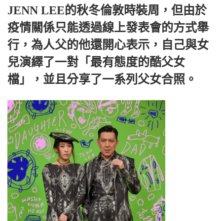
JENN LEE的秋冬倫敦時裝周，但由於
疫情關係只能透過線上發表會的方式舉
行，為人父的他還開心表示，自己與女
兒演繹了一對「最有態度的酷父女
檔」，並且分享了一系列父女合照。