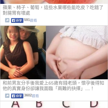
蘋果、柿子、葡萄，這些水果哪些能吃皮？吃錯了
對腸胃有壞處
591
觀看
和前男友分手後我愛上65歲有錢老頭，懷孕後得知
他的真實身份卻讓我面臨「兩難的抉擇」....！
3602
觀看