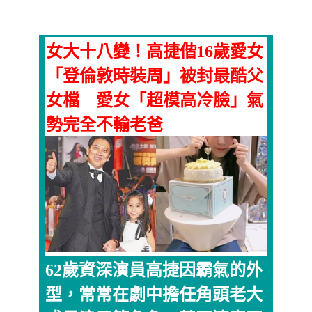
女大十八變！高捷偕16歲愛女
「登倫敦時裝周」被封最酷父
女檔 愛女「超模高冷臉」氣
勢完全不輸老爸
62歲資深演員高捷因霸氣的外
型，常常在劇中擔任角頭老大