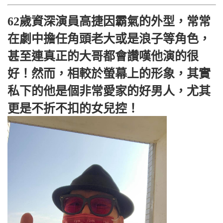
62歲資深演員高捷因霸氣的外型，常常
在劇中擔任角頭老大或是浪子等角色，
甚至連真正的大哥都會讚嘆他演的很
好！然而，相較於螢幕上的形象，其實
私下的他是個非常愛家的好男人，尤其
更是不折不扣的女兒控！