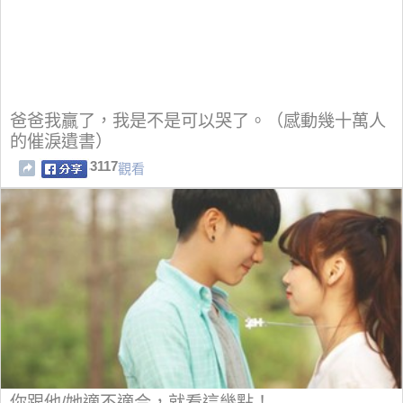
爸爸我贏了，我是不是可以哭了。（感動幾十萬人
的催淚遺書）
3117
觀看
你跟他/她適不適合，就看這幾點！