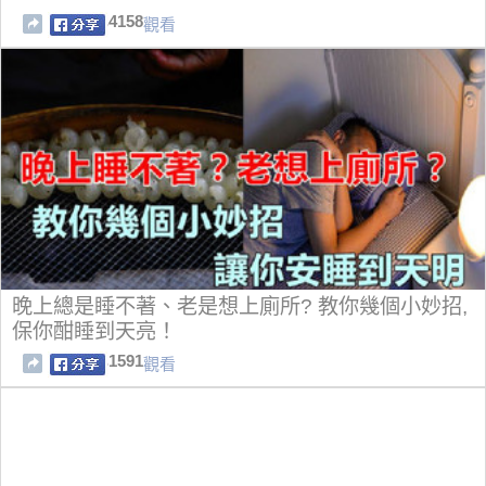
4158
觀看
晚上總是睡不著、老是想上廁所? 教你幾個小妙招,
保你酣睡到天亮！
1591
觀看