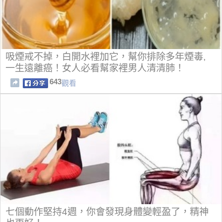
吸煙戒不掉，白開水裡加它，幫你排除多年煙毒,
一生遠離癌！女人必看幫家裡男人清清肺！
643
觀看
七個動作堅持4週，你會發現身體變輕盈了，精神