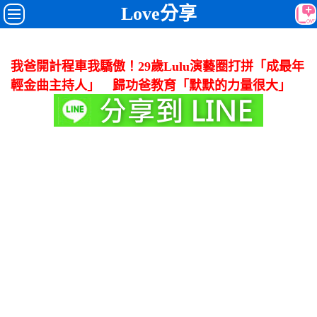
Love分享
我爸開計程車我驕傲！29歲Lulu演藝圈打拼「成最年
輕金曲主持人」 歸功爸教育「默默的力量很大」