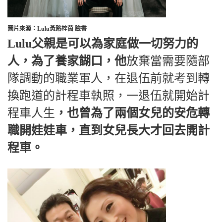
圖片來源：Lulu黃路梓茵 臉書
Lulu父親是可以為家庭做一切努力的
人，為了養家餬口，他
放棄當需要隨部
隊調動的職業軍人，在退伍前就考到轉
換跑道的計程車執照，一退伍就開始計
程車人生
，也曾為了兩個女兒的安危轉
職開娃娃車，直到女兒長大才回去開計
程車。