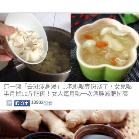
這一碗「去斑瘦身湯」...老媽喝完斑淡了，女兒喝
半月掉12斤肥肉！女人每月喝一次消腫減肥抗衰
老！！
10902
觀看