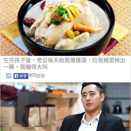
生完孩子後，老公每天給我燉雞湯，垃圾桶里掉出
一藥，我嚇得大叫
872
觀看