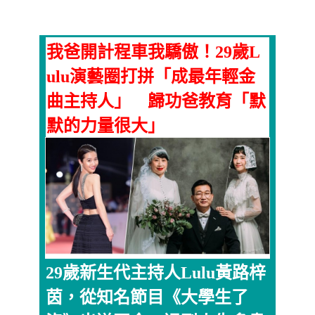
我爸開計程車我驕傲！29歲L
ulu演藝圈打拼「成最年輕金
曲主持人」 歸功爸教育「默
默的力量很大」
29歲新生代主持人Lulu黃路梓
茵，從知名節目《大學生了