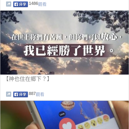
1486
觀看
【神也住在鄉下？】
887
觀看