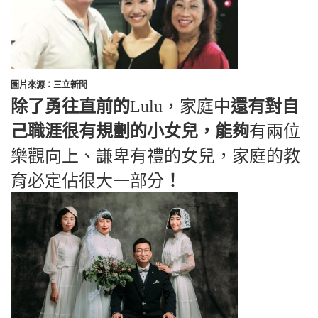
圖片來源：三立新聞
除了勇往直前的
Lulu，家庭中
還有對自
己職涯很有規劃的小女兒，能夠
有兩位
樂觀向上、謙卑有禮的女兒，家庭的教
育必定佔很大一部分
！