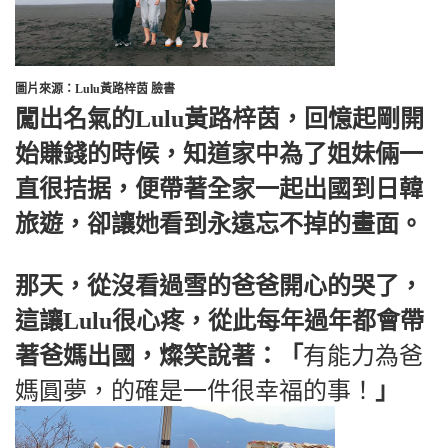
圖片來源：Lulu黃路梓茵 臉書
闖出名氣的Lulu黃路梓茵，回憶起剛開
始賺錢的時候，知道家中為了姐妹倆一
直很拮据，便帶著全家一起出國到日韓
旅遊，卻讓她看到永遠忘不掉的畫面。
那天，從沒看過雪的爸爸開心的哭了，
這讓Lulu很心疼，從此每年過年都會帶
著爸媽出國，燦笑說著：「
有能力為爸
媽圓夢，的確是一件很幸福的事！
」