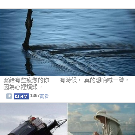
寫給有些疲憊的你...... 有時候， 真的想吶喊一聲，
因為心裡煩燥。
1367
觀看