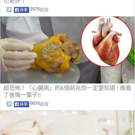
也更好！
2575
觀看
超恐怖！「心臟病」的6個前兆你一定要知道 ! 晚看
了後悔一輩子!!
9070
觀看