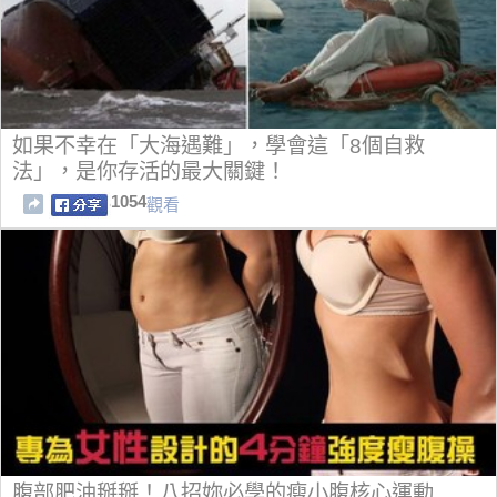
如果不幸在「大海遇難」，學會這「8個自救
法」，是你存活的最大關鍵！
1054
觀看
腹部肥油掰掰！八招妳必學的瘦小腹核心運動