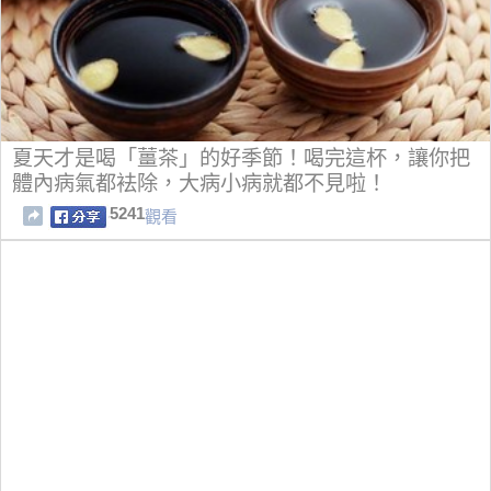
夏天才是喝「薑茶」的好季節！喝完這杯，讓你把
體內病氣都袪除，大病小病就都不見啦！
5241
觀看