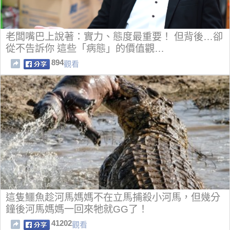
老闆嘴巴上說著：實力、態度最重要！ 但背後…卻
從不告訴你 這些「病態」的價值觀…
894
觀看
這隻鱷魚趁河馬媽媽不在立馬捕殺小河馬，但幾分
鐘後河馬媽媽一回來牠就GG了！
41202
觀看