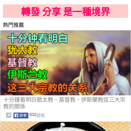
轉發 分享 是一種境界
熱門推薦
十分鐘看明白猶太教、基督教、伊斯蘭教這三大宗
教的關係
932
觀看