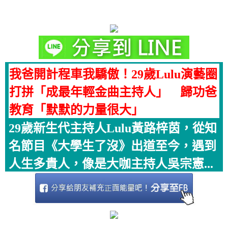
我爸開計程車我驕傲！29歲Lulu演藝圈
打拼「成最年輕金曲主持人」 歸功爸
教育「默默的力量很大」
29歲新生代主持人Lulu黃路梓茵，從知
名節目《大學生了沒》出道至今，遇到
人生多貴人，像是大咖主持人吳宗憲...