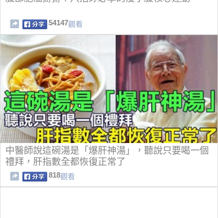
54147
觀看
中醫師說這碗湯是「爆肝神湯」，聽說只要喝一個
禮拜，肝指數全都恢復正常了
818
觀看