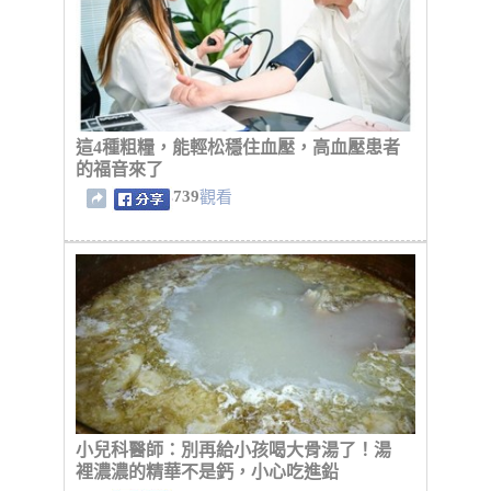
這4種粗糧，能輕松穩住血壓，高血壓患者
的福音來了
739
觀看
小兒科醫師：別再給小孩喝大骨湯了！湯
裡濃濃的精華不是鈣，小心吃進鉛