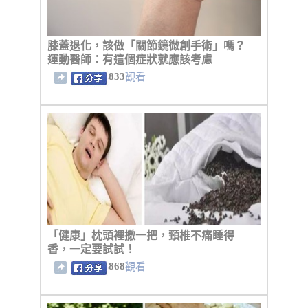
膝蓋退化，該做「關節鏡微創手術」嗎？
運動醫師：有這個症狀就應該考慮
833
觀看
「健康」枕頭裡撒一把，頸椎不痛睡得
香，一定要試試！
868
觀看