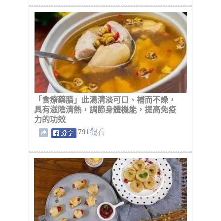
「食療藥膳」此湯清淡可口、補而不燥，
具有滋陰清熱，調節身體機能，提高免疫
力的功效
791
觀看