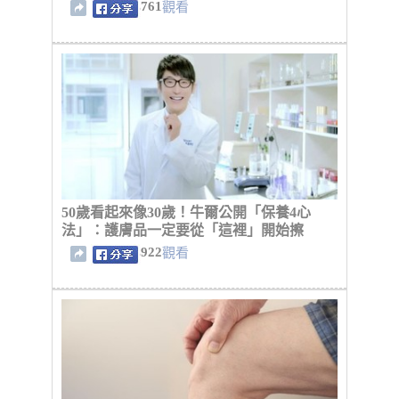
761
觀看
50歲看起來像30歲！牛爾公開「保養4心
法」：護膚品一定要從「這裡」開始擦
922
觀看