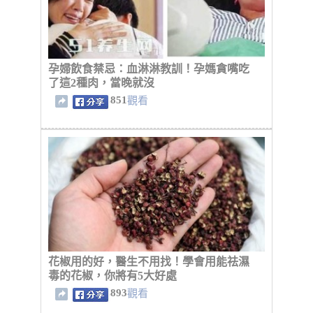
孕婦飲食禁忌：血淋淋教訓！孕媽貪嘴吃
了這2種肉，當晚就沒
851
觀看
花椒用的好，醫生不用找！學會用能祛濕
毒的花椒，你將有5大好處
893
觀看