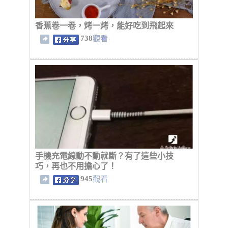
香蕉卷一卷，烤一烤，能好吃到飛起來
738
觀看
手機充電線動不動就斷？有了這些小技
巧，再也不用擔心了！
945
觀看