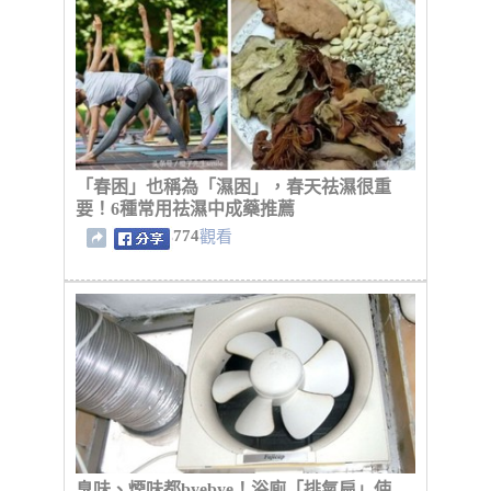
「春困」也稱為「濕困」，春天祛濕很重
要！6種常用祛濕中成藥推薦
774
觀看
臭味、煙味都byebye！浴廁「排氣扇」使