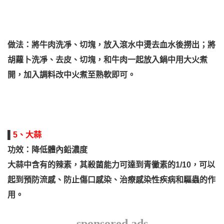
做法：將牛肉洗凈、切塊，放入滾水中燙去血水後撈出；將
胡蘿卜洗凈、去皮、切塊，和牛肉一起放入鍋中用大火煮
開，加入調料改中火煮至熟軟即可。
▌
5、大蒜
功效：降低體內鉛濃度
大蒜中含有的辣素，其殺菌能力可達到青黴素的1/10，可以
起到預防流感、防止傷口感染、治療感染性疾病和驅蟲的作
用。
sponsored ads