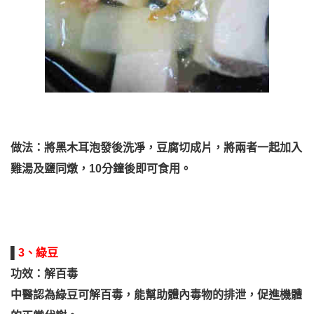
做法：將黑木耳泡發後洗凈，豆腐切成片，將兩者一起加入
雞湯及鹽同燉，10分鐘後即可食用。
▌
3、綠豆
功效：解百毒
中醫認為綠豆可解百毒，能幫助體內毒物的排泄，促進機體