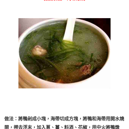
做法：將鴨剁成小塊，海帶切成方塊，將鴨和海帶用開水燒
開，撈去浮末，加入蔥、薑、料酒、花椒，用中火將鴨燉