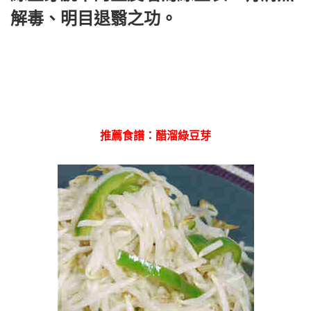
解毒、明目退翳之功。
推薦食譜：醋溜綠豆芽