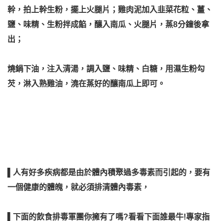
幹，拍上幹生粉，擺上火腿片；雞肉泥加入韭菜花粒、薑、
鹽、味精、生粉拌成餡，釀入南瓜、火腿片，蒸8分鐘後拿
出；
燒鍋下油，注入清湯，調入鹽、味精、白糖，用濕生粉勾
芡，淋入熟雞油，澆在蒸好的釀南瓜上即可。
▌人有好多疾病都是由於體內積聚過多毒素而引起的，要有
一個健康的體魄，就必須排清體內毒素，
▌下面的飲食排毒軍團你擁有了嗎?看看下面誰最牛!專家指