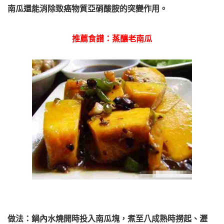
南瓜還能消除致癌物質亞硝酸胺的突變作用。
推薦食譜：蒸釀老南瓜
做法：鍋內水燒開時投入南瓜塊，煮至八成熟時撈起、瀝