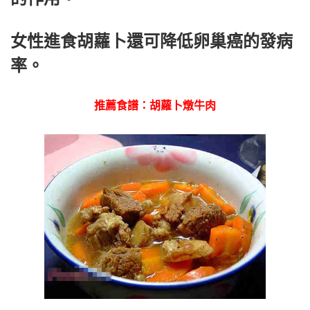
女性進食胡蘿卜還可降低卵巢癌的發病
率。
推薦食譜：胡蘿卜燉牛肉