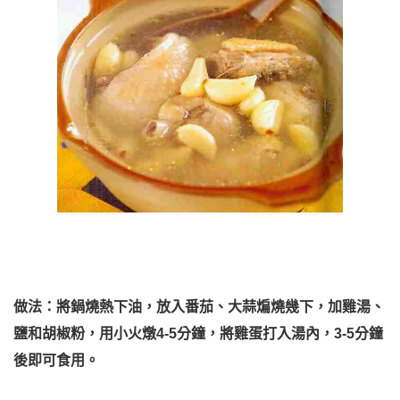
做法：將鍋燒熱下油，放入番茄、大蒜煸燒幾下，加雞湯、
鹽和胡椒粉，用小火燉4-5分鐘，將雞蛋打入湯內，3-5分鐘
後即可食用。