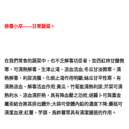
排毒小卒——日常蔬菜。
在我們常食的蔬菜中，也不乏解毒功臣者，如西紅柿甘酸微
寒，可清熱解毒、生津止渴、涼血活血;冬瓜甘淡微寒，清
熱解毒、利尿消腫、化痰止渴作用明顯;絲瓜甘平性寒，有
清熱涼血、解毒活血作用;黃瓜、竹筍能清熱利尿;芹菜可清
熱利水、涼血清肝熱，具有降血壓之功效;胡蘿卜可與重金
屬汞結合將其排出體外;大蒜可使體內鉛的濃度下降;蘑菇可
清潔血液;紅薯、芋頭、馬鈴薯等具有清潔腸道的作用。