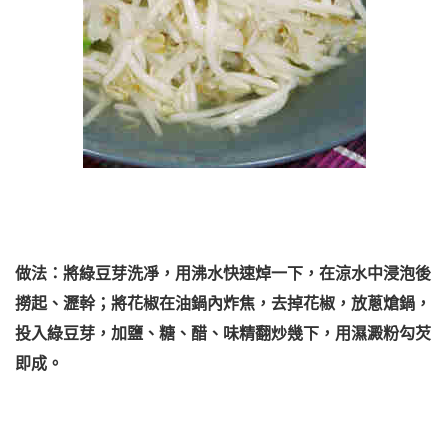
做法：將綠豆芽洗凈，用沸水快速焯一下，在涼水中浸泡後
撈起、瀝幹；將花椒在油鍋內炸焦，去掉花椒，放蔥熗鍋，
投入綠豆芽，加鹽、糖、醋、味精翻炒幾下，用濕澱粉勾芡
即成。