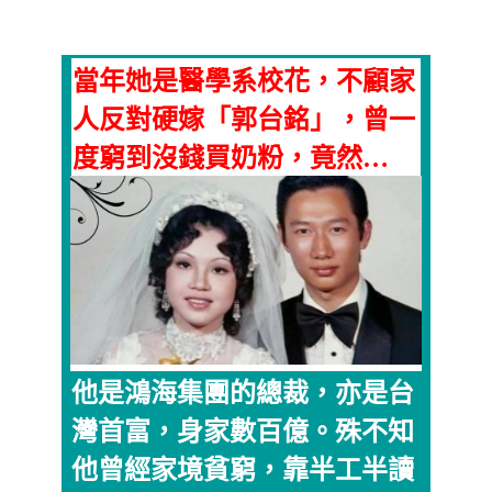
當年她是醫學系校花，不顧家
人反對硬嫁「郭台銘」，曾一
度窮到沒錢買奶粉，竟然…
他是鴻海集團的總裁，亦是台
灣首富，身家數百億。殊不知
他曾經家境貧窮，靠半工半讀