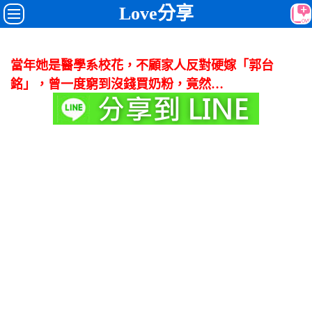
Love分享
當年她是醫學系校花，不顧家人反對硬嫁「郭台
銘」，曾一度窮到沒錢買奶粉，竟然…