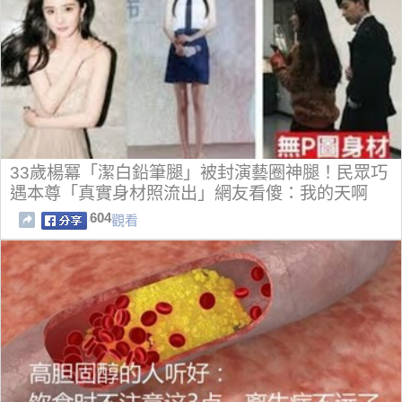
33歲楊冪「潔白鉛筆腿」被封演藝圈神腿！民眾巧
遇本尊「真實身材照流出」網友看傻：我的天啊
604
觀看