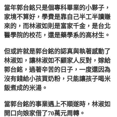
當年郭台銘只是個專科畢業的小夥子，
家境不算好，學費是靠自己半工半讀賺
來的，而林淑如則是富家千金，是台北
醫學院的校花，還是藥學系的高材生。
但或許就是郭台銘的認真與執著感動了
林淑如，讓林淑如不顧家人反對，嫁給
郭台銘，過著辛苦的日子，一度還因為
沒有錢給小孩買奶粉，只能讓孩子喝米
飯煮成的米湯。
當郭台銘的事業遇上不順遂時，林淑如
開口向娘家借了70萬元周轉。