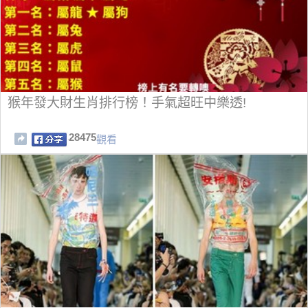
猴年發大財生肖排行榜！手氣超旺中樂透!
28475
觀看