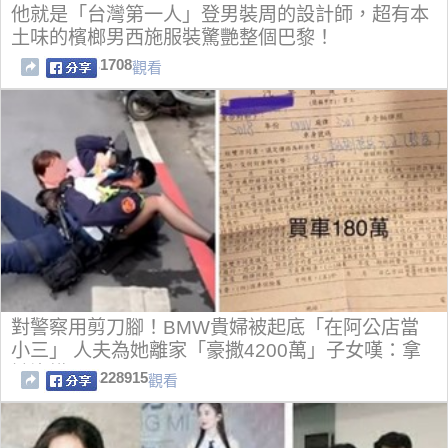
他就是「台灣第一人」登男裝周的設計師，超有本
土味的檳榔男西施服裝驚艷整個巴黎！
1708
觀看
對警察用剪刀腳！BMW貴婦被起底「在阿公店當
小三」 人夫為她離家「豪撒4200萬」子女嘆：拿
她沒轍
228915
觀看