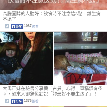
高膽固醇的人聽好：飲食時不注意這3點，離生病
不遠了
1087
觀看
大馬正妹在臉書分享養「古曼」心得一直稱讚有多
乖，過來人卻驚慌勸說「妳最好不要生孩子」！
1376
觀看