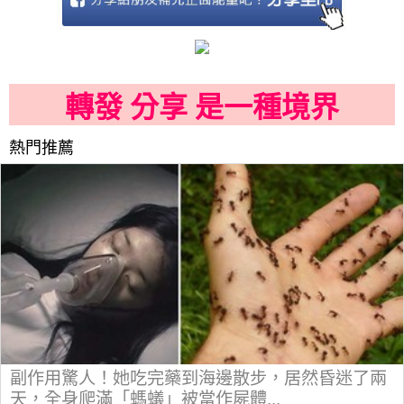
轉發 分享 是一種境界
熱門推薦
副作用驚人！她吃完藥到海邊散步，居然昏迷了兩
天，全身爬滿「螞蟻」被當作屍體...