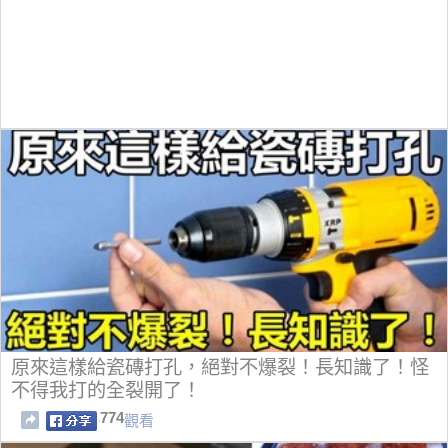
原來這樣給瓷磚打孔，絕對不爆裂！長知識了！怪
不得我打的全裂開了！
774
觀看