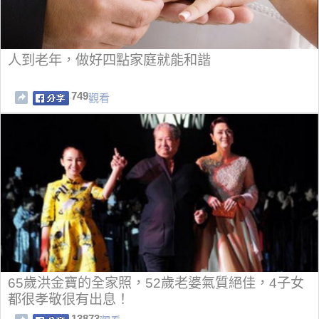
人到老年，做好四點家庭就能和諧
749
觀看
65歲洪金寶的全家照，52歲老婆氣質絕佳，4子女
都很孝敬很有出息！
13873