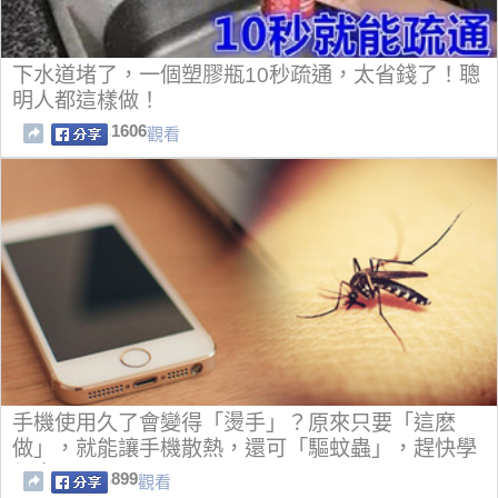
下水道堵了，一個塑膠瓶10秒疏通，太省錢了！聰
明人都這樣做！
1606
觀看
手機使用久了會變得「燙手」？原來只要「這麽
做」，就能讓手機散熱，還可「驅蚊蟲」，趕快學
起來！
899
觀看