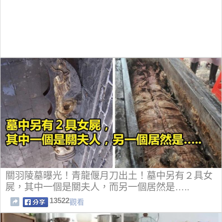
關羽陵墓曝光！青龍偃月刀出土！墓中另有２具女
屍，其中一個是關夫人，而另一個居然是…..
13522
觀看