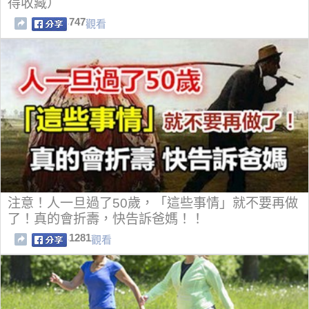
得收藏）
747
觀看
注意！人一旦過了50歲，「這些事情」就不要再做
了！真的會折壽，快告訴爸媽！！
1281
觀看