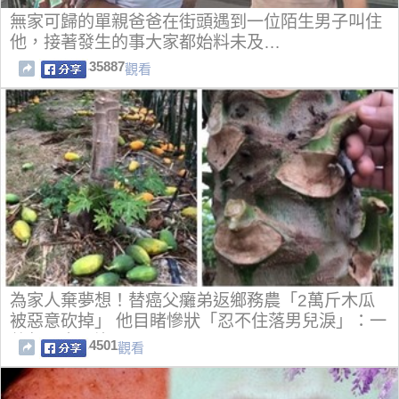
無家可歸的單親爸爸在街頭遇到一位陌生男子叫住
他，接著發生的事大家都始料未及…
35887
觀看
為家人棄夢想！替癌父癱弟返鄉務農「2萬斤木瓜
被惡意砍掉」 他目睹慘狀「忍不住落男兒淚」：一
整年心血全沒
4501
觀看