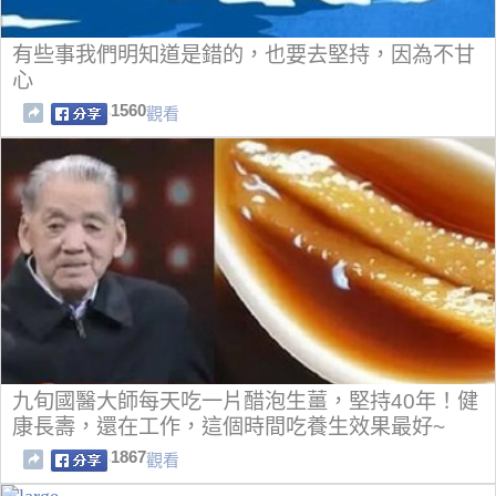
有些事我們明知道是錯的，也要去堅持，因為不甘
心
1560
觀看
九旬國醫大師每天吃一片醋泡生薑，堅持40年！健
康長壽，還在工作，這個時間吃養生效果最好~
1867
觀看