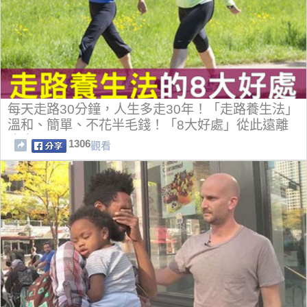
每天走路30分鐘，人生多走30年！「走路養生法」
溫和、簡單、不花半毛錢！「8大好處」從此遠離
病痛。
1306
觀看