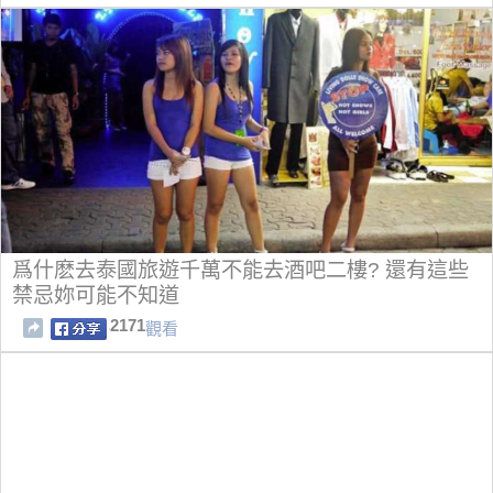
爲什麽去泰國旅遊千萬不能去酒吧二樓? 還有這些
禁忌妳可能不知道
2171
觀看