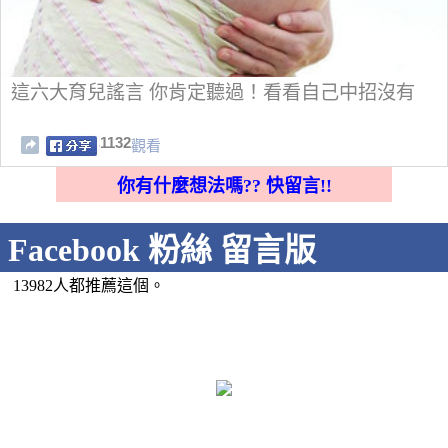
這六大育兒謠言 你肯定聽過！看看自己中招沒有
1132
觀看
你有什麼想法嗎?? 快留言!!
Facebook 粉絲 留言版
13982人都推薦這個。