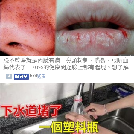
臉不乾淨就是內臟有病！鼻頭粉刺、嘴裂、眼睛血
絲代表了…70%的健康問題臉上都有體現。想了解
身體狀況？看看你的臉就知道！
574
觀看