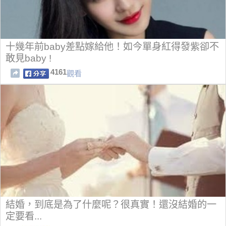
十幾年前baby差點嫁給他！如今單身紅得發紫卻不
敢見baby !
4161
觀看
結婚，到底是為了什麼呢？很真實！還沒結婚的一
定要看...