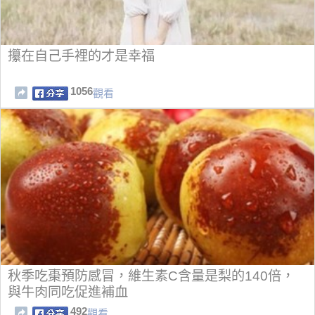
攥在自己手裡的才是幸福
1056
觀看
秋季吃棗預防感冒，維生素C含量是梨的140倍，
與牛肉同吃促進補血
492
觀看