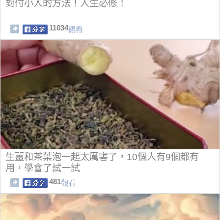
對付小人的方法！人生必修！
11034
觀看
生薑和茶葉泡一起太厲害了，10個人有9個都有
用，學會了試一試
481
觀看