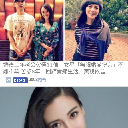
婚後三年老公欠債11億！女星「無視婚變傳言」不
離不棄 苦熬8年「回歸貴婦生活」美貌依舊
3002
觀看