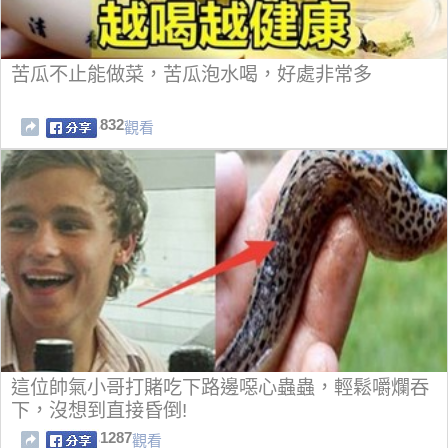
苦瓜不止能做菜，苦瓜泡水喝，好處非常多
832
觀看
這位帥氣小哥打賭吃下路邊噁心蟲蟲，輕鬆嚼爛吞
下，沒想到直接昏倒!
1287
觀看