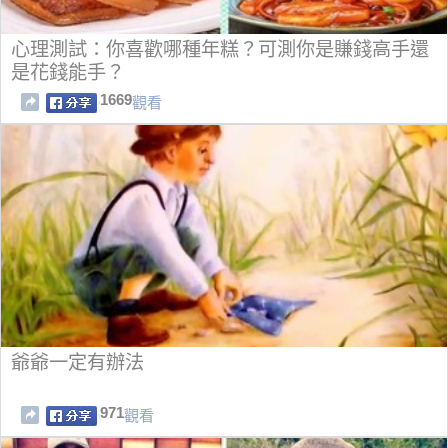
心理測試：你喜歡哪種年糕？可測你是賺錢高手還
是花錢能手？
1669
觀看
爺爺一定有辦法
971
觀看