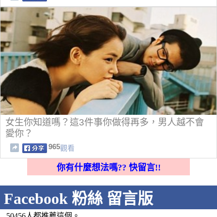
女生你知道嗎？這3件事你做得再多，男人越不會
愛你？
965
觀看
你有什麼想法嗎?? 快留言!!
Facebook 粉絲 留言版
50456人都推薦這個。