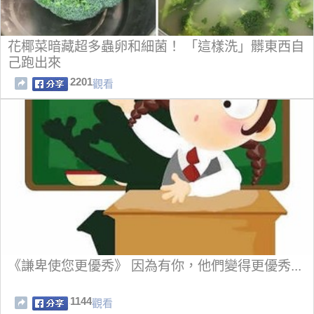
花椰菜暗藏超多蟲卵和細菌！ 「這樣洗」髒東西自
己跑出來
2201
觀看
《謙卑使您更優秀》 因為有你，他們變得更優秀...
1144
觀看