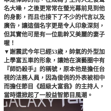
名大噪，之後更常常在螢光幕前見到他
的身影，而且也接下了不少的代言以及
廣告，讓這個名字更是令人印象深刻，
但其實他可是有一位能幹又美麗的妻子
喔！
▼謝震武今年已經53歲，帥氣的外型加
上學富五車的形象，讓她在演藝圈中有
『師奶殺手』的稱號，原本他是擔任台
視的法務人員，因為俊俏的外表被相中
而擔任節目《超級大富翁》的主持人，
當時還掀起了一股益智節目風潮。