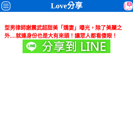
Love分享
型男律師謝震武超甜美「嬌妻」曝光，除了美麗之
外....就連身份也是大有來頭！讓眾人都看傻眼！