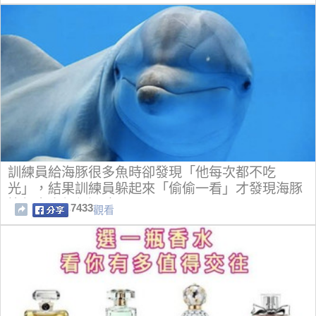
訓練員給海豚很多魚時卻發現「他每次都不吃
光」，結果訓練員躲起來「偷偷一看」才發現海豚
比很多人類都還聰明！
7433
觀看