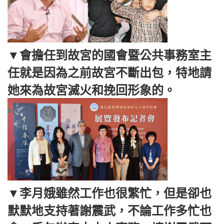
▼會擔任到故宮的國會暨公共事務室主
任就是因為之前故宮不斷出包，特地請
她來為故宮滅火和挽回形象的。
▼李月娥雖然工作也很繁忙，但是卻也
默默地支持著謝震武，不論工作多忙也