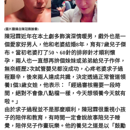
(圖片翻攝自陳冠霖臉書)
陳冠霖近年在本土劇多飾演深情暖男，戲外也是一
個愛家好男人，他和老婆結婚8年，育有7歲兒子傑
布。當初老婆打了50、60針的排卵針才順利懷
孕，兩人也一直想再拚個妹妹或弟弟給兒子作伴，
無奈經歷2次試管嬰兒都沒成功，心疼老婆求子過
程艱辛，後來兩人達成共識，決定透過正常管道領
養1個3歲女娃，他表示：「經過審核需要一段時
間，絕對不會像八點檔一樣，今天想領養今天就有
啦。」
由於求子過程並不是那麼順利，陳冠霖很重視小孩
子的陪伴和教育，有時間一定會說故事陪兒子睡
覺，陪伴兒子作畫玩樂。他的養兒之道是以「鼓勵