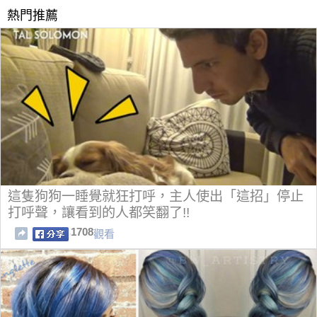
熱門推薦
這隻狗狗一睡覺就狂打呼，主人使出「這招」停止
打呼聲，讓看到的人都笑翻了!!
1708
觀看