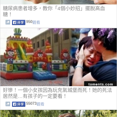
糖尿病患者增多，教你「4個小妙招」擺脫高血
糖！
950
觀看
好慘！一個小女孩因為玩充氣城堡而死！她的死法
居然是…有孩子的一定要看！
55073
觀看