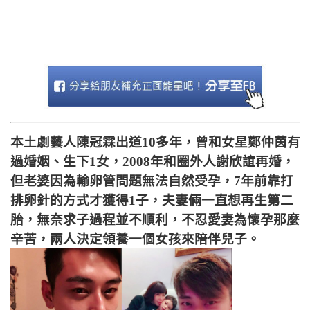
本土劇藝人陳冠霖出道10多年，曾和女星鄭仲茵有
過婚姻、生下1女，2008年和圈外人謝欣誼再婚，
但老婆因為輸卵管問題無法自然受孕，7年前靠打
排卵針的方式才獲得1子，夫妻倆一直想再生第二
胎，無奈求子過程並不順利，不忍愛妻為懷孕那麼
辛苦，兩人決定領養一個女孩來陪伴兒子。