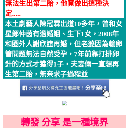
無法生出第二胎，他竟做出這種決
定.....
本土劇藝人陳冠霖出道10多年，曾和女
星鄭仲茵有過婚姻、生下1女，2008年
和圈外人謝欣誼再婚，但老婆因為輸卵
管問題無法自然受孕，7年前靠打排卵
針的方式才獲得1子，夫妻倆一直想再
生第二胎，無奈求子過程並
轉發 分享 是一種境界