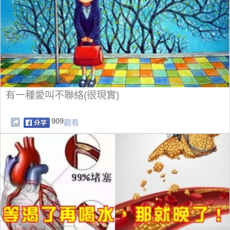
有一種愛叫不聯絡(很現實)
909
觀看