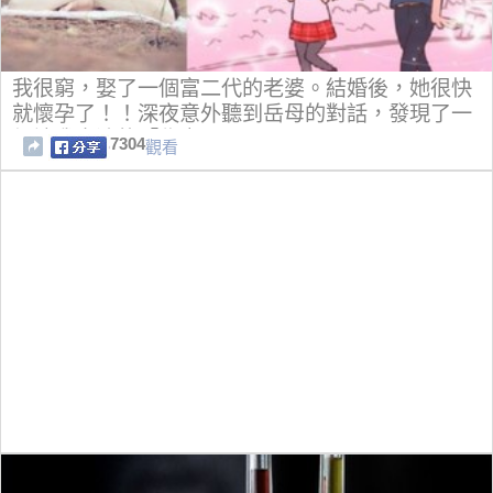
我很窮，娶了一個富二代的老婆。結婚後，她很快
就懷孕了！！深夜意外聽到岳母的對話，發現了一
個讓我崩潰的「秘密」！！！
7304
觀看