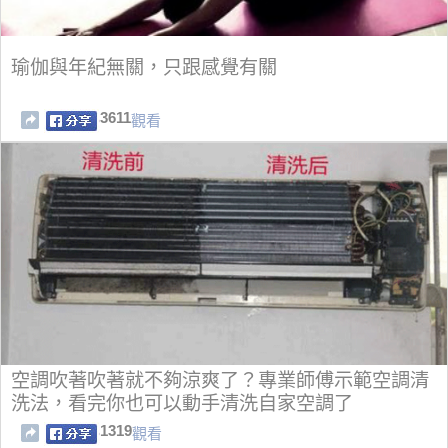
瑜伽與年紀無關，只跟感覺有關
3611
觀看
空調吹著吹著就不夠涼爽了？專業師傅示範空調清
洗法，看完你也可以動手清洗自家空調了
1319
觀看