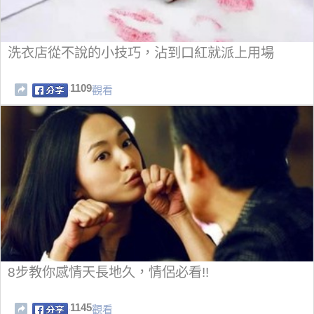
洗衣店從不說的小技巧，沾到口紅就派上用場
1109
觀看
8步教你感情天長地久，情侶必看!!
1145
觀看