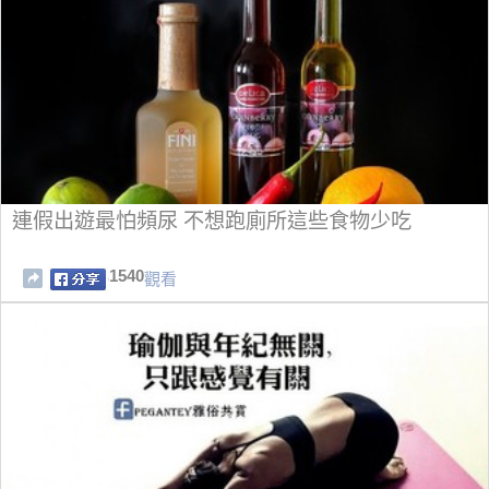
連假出遊最怕頻尿 不想跑廁所這些食物少吃
1540
觀看