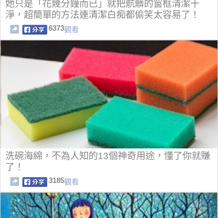
她只是「花幾分鐘而已」就把骯髒的窗框清潔干
淨，超簡單的方法連清潔白痴都偷笑太容易了！
6373
觀看
洗碗海綿，不為人知的13個神奇用途，懂了你就賺
了！
3185
觀看