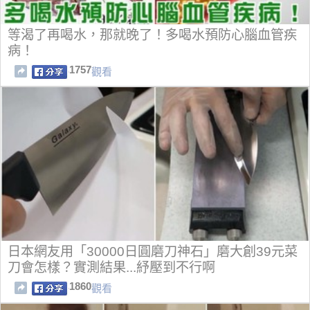
等渴了再喝水，那就晚了！多喝水預防心腦血管疾
病！
1757
觀看
日本網友用「30000日圓磨刀神石」磨大創39元菜
刀會怎樣？實測結果...紓壓到不行啊
1860
觀看