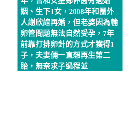
年，曾和女星鄭仲茵有過婚
姻、生下1女，2008年和圈外
人謝欣誼再婚，但老婆因為輸
卵管問題無法自然受孕，7年
前靠打排卵針的方式才獲得1
子，夫妻倆一直想再生第二
胎，無奈求子過程並