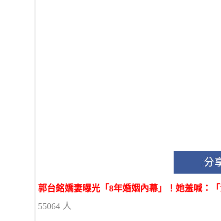
郭台銘嬌妻曝光「8年婚姻內幕」！她羞喊：「洗
55064 人