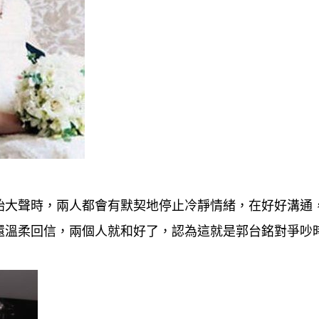
始大聲時，兩人都會有默契地停止冷靜情緒，在好好溝通
還溫柔回信，兩個人就和好了，認為這就是郭台銘對爭吵