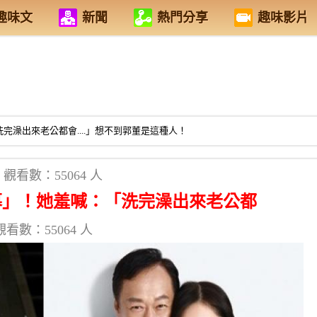
趣味文
新聞
熱門分享
趣味影片
完澡出來老公都會....」想不到郭董是這種人！
觀看數：55064 人
幕」！她羞喊：「洗完澡出來老公都
觀看數：55064 人