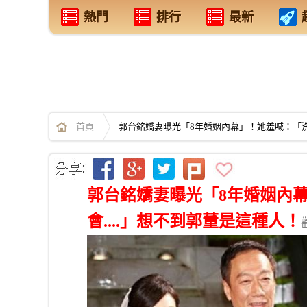
熱門
排行
最新
首頁
郭台銘嬌妻曝光「8年婚姻內幕」！她羞喊：「洗
郭台銘嬌妻曝光「8年婚姻內
會....」想不到郭董是這種人！