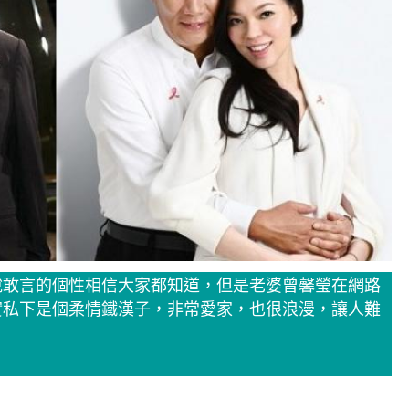
說敢言的個性相信大家都知道，但是老婆曾馨瑩在網路
實私下是個柔情鐵漢子，非常愛家，也很浪漫，讓人難