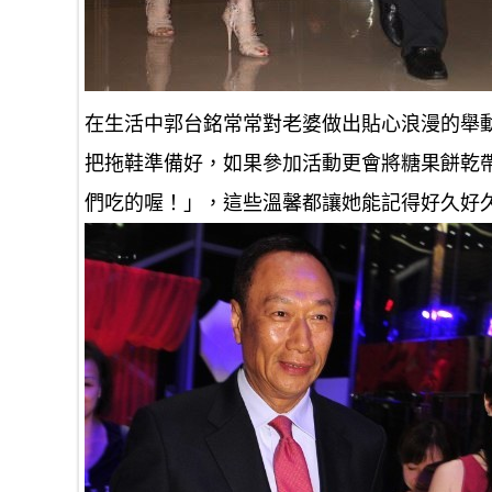
在生活中郭台銘常常對老婆做出貼心浪漫的舉
把拖鞋準備好，如果參加活動更會將糖果餅乾
們吃的喔！」，這些溫馨都讓她能記得好久好