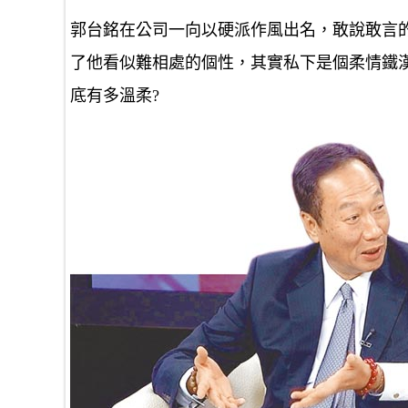
郭台銘在公司一向以硬派作風出名，敢說敢言
了他看似難相處的個性，其實私下是個柔情鐵
底有多溫柔?