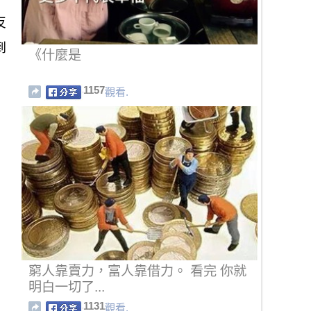
反
到
《什麼是
1157
觀看.
窮人靠賣力，富人靠借力。 看完 你就
明白一切了...
1131
觀看.