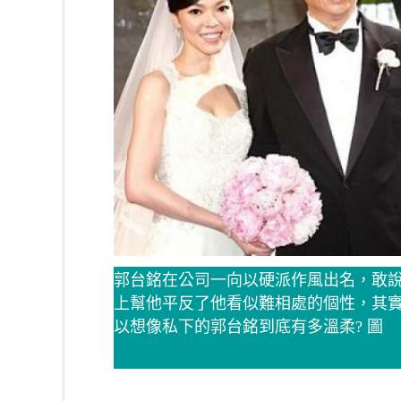
郭台銘在公司一向以硬派作風出名，敢
上幫他平反了他看似難相處的個性，其
以想像私下的郭台銘到底有多溫柔? 圖