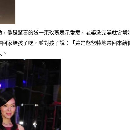
動，像是驚喜的送一束玫瑰表示愛意、老婆洗完澡就會幫
帶回家給孩子吃，並對孩子說：「這是爸爸特地帶回來給
久。