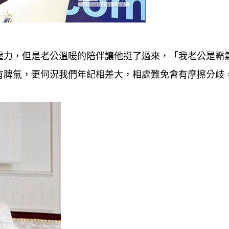
壓力，但是老公溫暖的陪伴讓他挺了過來，「我老公是霸
有脾氣，更何況我們年紀相差大，相處難免會有摩擦分歧