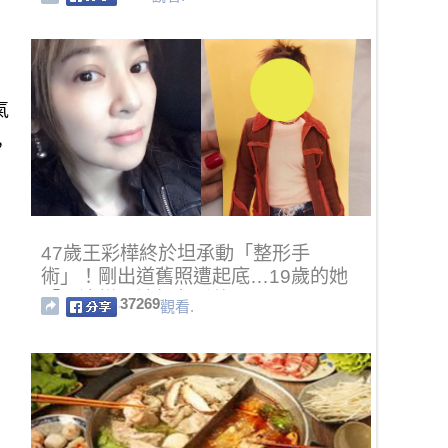
氣
，
47歲王彩樺終於坦承動「整形手
術」！剛出道舊照遭起底…19歲的她
「長這樣」讓網友看傻！
37269
觀看.