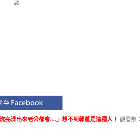
完澡出來老公都會....」想不到郭董是這種人！
觀看數