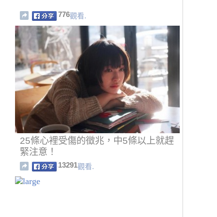
776
觀看.
25條心裡受傷的徵兆，中5條以上就趕
緊注意！
13291
觀看.