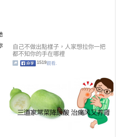
她
你
自己不做出點樣子，人家想拉你一把
都不知你的手在哪裡
1519
觀看.