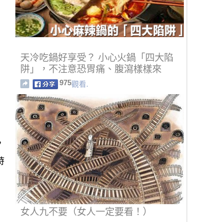
天冷吃鍋好享受？ 小心火鍋「四大陷
阱」，不注意恐胃痛、腹瀉樣樣來
975
觀看.
，
時
女人九不要（女人一定要看！）