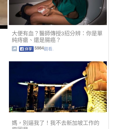
大便有血？醫師傳授3招分辨：你是單
純痔瘡、還是腸癌？
5984
觀看.
媽，別逼我了！我不去新加坡工作的