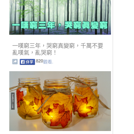
一嘆窮三年，哭窮真變窮，千萬不要
亂嘆氣，亂哭窮！
820
觀看.