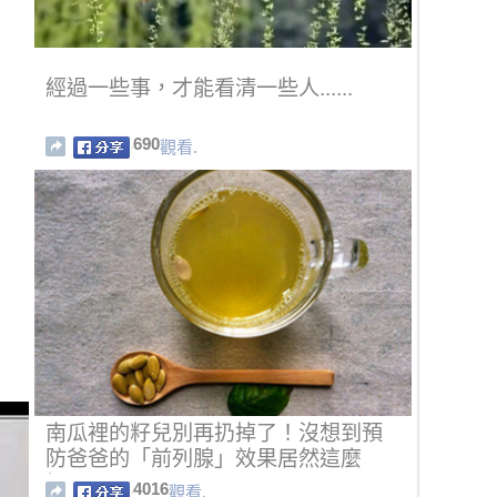
經過一些事，才能看清一些人......
690
觀看.
南瓜裡的籽兒別再扔掉了！沒想到預
防爸爸的「前列腺」效果居然這麼
好！
4016
觀看.