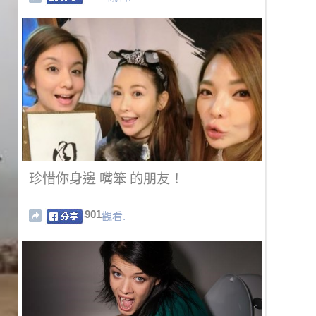
珍惜你身邊 嘴笨 的朋友！
901
觀看.