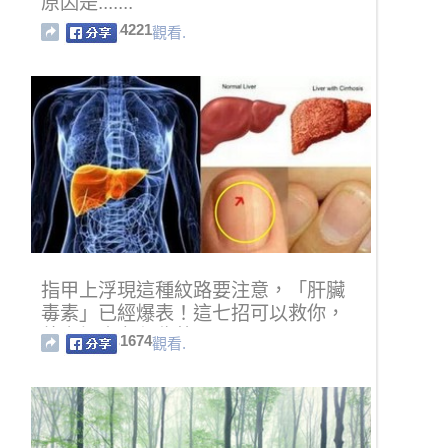
原因是.......
4221
觀看.
指甲上浮現這種紋路要注意，「肝臟
毒素」已經爆表！這七招可以救你，
熬夜加班者必收藏！
1674
觀看.