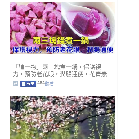
「這一物」兩三塊煮一鍋，保護視
力，預防老花眼，潤腸通便，花青素
含量超高
484
觀看.