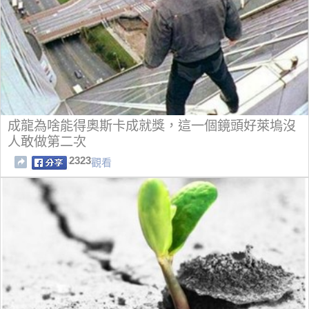
成龍為啥能得奧斯卡成就獎，這一個鏡頭好萊塢沒
人敢做第二次
2323
觀看