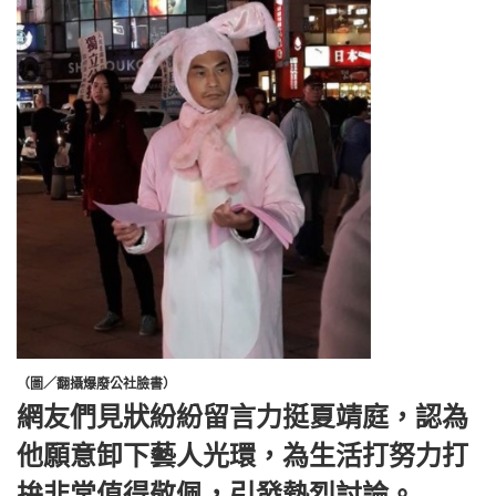
（圖／翻攝爆廢公社臉書）
網友們見狀紛紛留言力挺夏靖庭，認為
他願意卸下藝人光環，為生活打努力打
拚非常值得敬佩，引發熱烈討論。