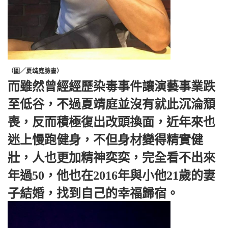
（圖／夏靖庭臉書）
而雖然曾經經歷染毒事件讓演藝事業跌
至低谷，不過夏靖庭並沒有就此沉淪頹
喪，反而積極復出改頭換面，近年來也
迷上慢跑健身，不但身材變得精實健
壯，人也更加精神奕奕，完全看不出來
年過50，他也在2016年與小他21歲的妻
子結婚，找到自己的幸福歸宿。