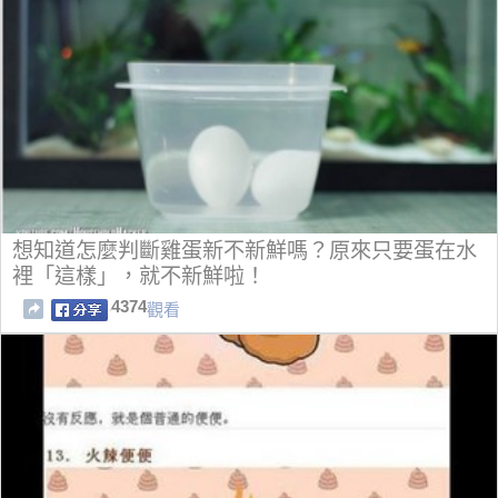
想知道怎麼判斷雞蛋新不新鮮嗎？原來只要蛋在水
裡「這樣」，就不新鮮啦！
4374
觀看