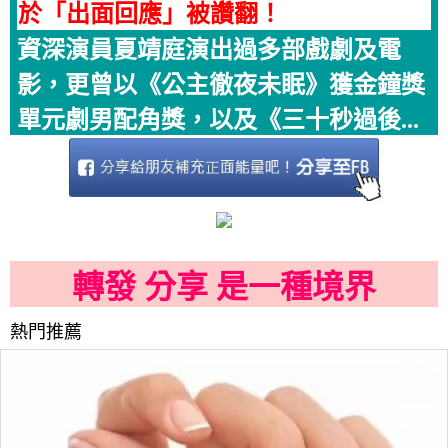
於「出面回應」被讚翻！
資深演員夏靖庭演出過多部戲劇及電
影，更曾以《公主徹夜未眠》獲金鐘獎
單元劇男配角獎，以及《三十秒過後...
轉發 分享 是一種境界
熱門推薦