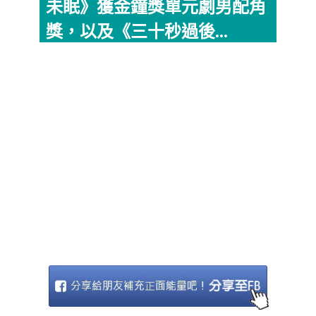
未眠》獲金鐘獎單元劇男配角
獎，以及《三十秒過後...