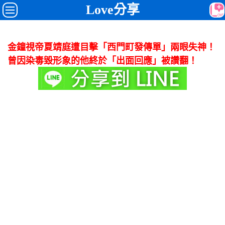
Love分享
金鐘視帝夏靖庭遭目擊「西門町發傳單」兩眼失神！
曾因染毒毀形象的他終於「出面回應」被讚翻！