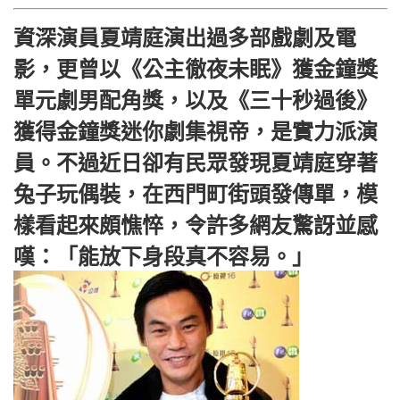
資深演員夏靖庭演出過多部戲劇及電
影，更曾以《公主徹夜未眠》獲金鐘獎
單元劇男配角獎，以及《三十秒過後》
獲得金鐘獎迷你劇集視帝，是實力派演
員。不過近日卻有民眾發現夏靖庭穿著
兔子玩偶裝，在西門町街頭發傳單，模
樣看起來頗憔悴，令許多網友驚訝並感
嘆：「能放下身段真不容易。」