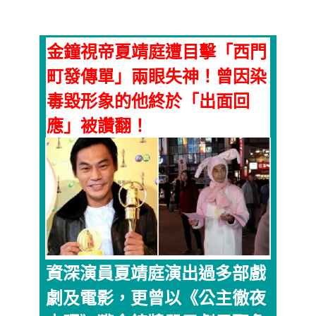
金鐘視帝夏靖庭遭目擊「西門
町發傳單」兩眼失神！曾因染
毒毀形象的他終於「出面回
應」被讚翻！
資深演員夏靖庭演出過多部戲
劇及電影，更曾以《公主徹夜