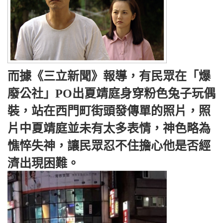
而據《三立新聞》報導，有民眾在「爆
廢公社」PO出夏靖庭身穿粉色兔子玩偶
裝，站在西門町街頭發傳單的照片，照
片中夏靖庭並未有太多表情，神色略為
憔悴失神，讓民眾忍不住擔心他是否經
濟出現困難。