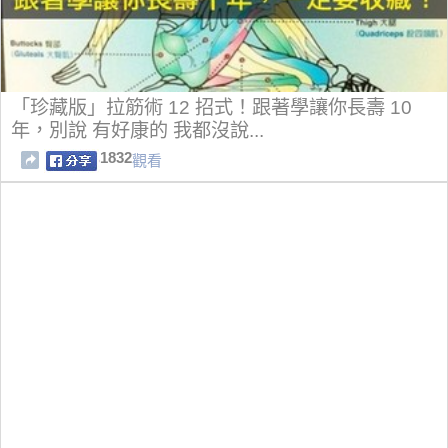
「珍藏版」拉筋術 12 招式！跟著學讓你長壽 10
年，別說 有好康的 我都沒說...
1832
觀看