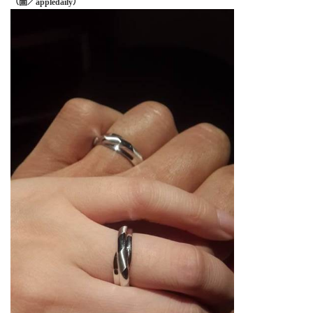
（圖／appledaily）