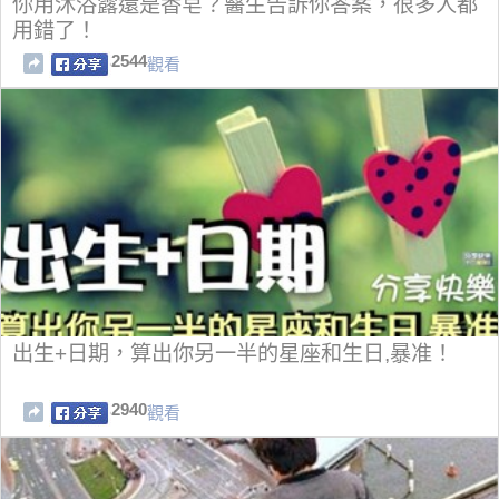
你用沐浴露還是香皂？醫生告訴你答案，很多人都
用錯了！
2544
觀看
出生+日期，算出你另一半的星座和生日,暴准！
2940
觀看