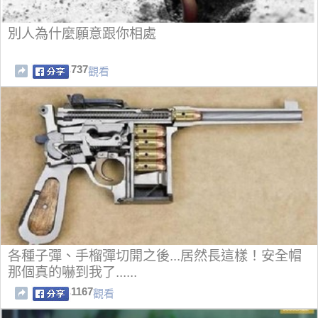
別人為什麼願意跟你相處
737
觀看
各種子彈、手榴彈切開之後...居然長這樣！安全帽
那個真的嚇到我了......
1167
觀看