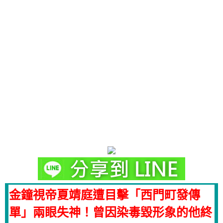
金鐘視帝夏靖庭遭目擊「西門町發傳
單」兩眼失神！曾因染毒毀形象的他終