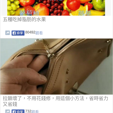
五種吃掉脂肪的水果
80492
觀看
拉鎖壞了，不用花錢修，用這個小方法，省時省力
又省錢
732
觀看