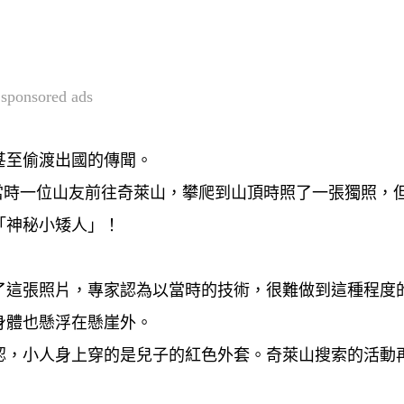
sponsored ads
甚至偷渡出國的傳聞。
當時一位山友前往奇萊山，攀爬到山頂時照了一張獨照，
「神秘小矮人」！
了這張照片，專家認為以當時的技術，很難做到這種程度
身體也懸浮在懸崖外。
認，小人身上穿的是兒子的紅色外套。奇萊山搜索的活動