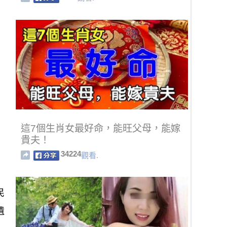
這7個生肖女最好命，能旺父母，能嫁
貴夫！
34224
觀看.
民
遺