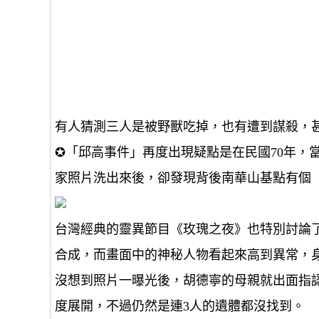
有人猜測三人是被野獸吃掉，也有遭到謀殺，
✪「邱高事件」再度出現疑點是在民國70年，
家照片洗出來後，卻發現背後南華山基點有個
台灣經典的靈異節目《玫瑰之夜》也特別討論
合成，而畫面中的神秘人物看起來高到異常，
沒想到照片一曝光後，胡德寧的母親就出面指
度展開，不過仍然是連3人的遺體都沒找到。