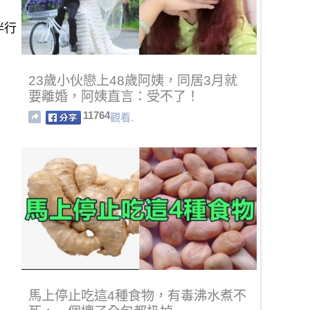
伴行
23歲小伙戀上48歲阿姨，同居3月就
要離婚，阿姨直言：受不了！
11764
觀看.
馬上停止吃這4種食物，有毒沸水煮不