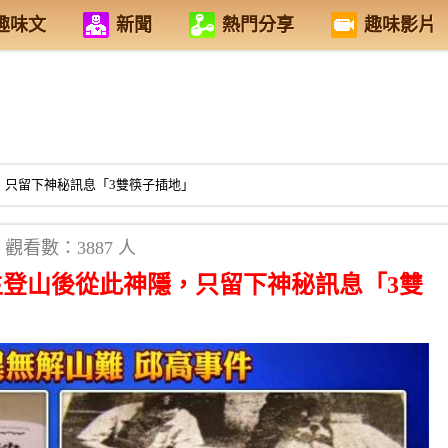
趣味文
新聞
熱門分享
趣味影片
，只留下神秘訊息「3雙筷子插地」
觀看數：3887 人
生登山後從此神隱，只留下神秘訊息「3雙