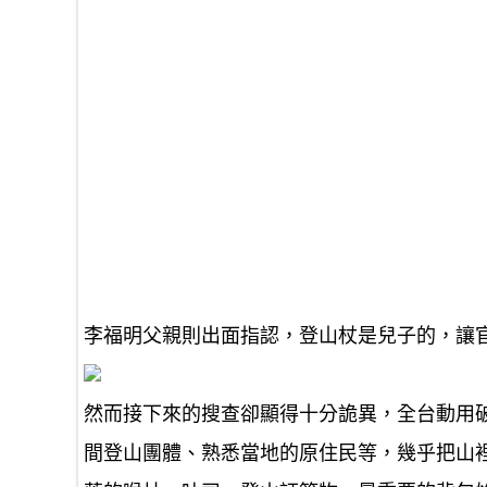
李福明父親則出面指認，登山杖是兒子的，讓
然而接下來的搜查卻顯得十分詭異，全台動用
間登山團體、熟悉當地的原住民等，幾乎把山