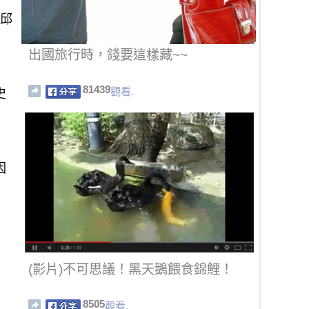
「邱
出國旅行時，錢要這樣藏~~
。
81439
觀看.
史
因
(影片)不可思議！黑天鵝餵食錦鯉！
8505
觀看.