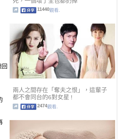
死，一個壞了全包都扔掉
11440
觀看.
但回
兩人之間存在「奪夫之恨」，這輩子
都不會同台的6對女星 !
的
2474
觀看.
再