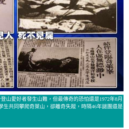
登山愛好者發生山難，但最傳奇的恐怕還是1972年8月
學生共同攀爬奇萊山，卻離奇失蹤，時隔46年謎團還是