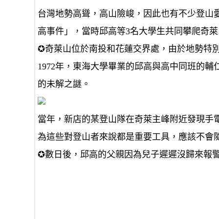
台灣地勢高聳，高山險峻，因此也有不少登山愛
高事件」，當時邱高等3名大學生共同攀爬奇萊
✪奇萊山位於南投和花蓮交界處，由於地勢特
1972年，東海大學畢業的邱高與高中同班的
的未解之謎。
當年，新店的某登山隊在奇萊主峰附近發現手
為這些對登山者來說都是重要工具，應該不會
✪數日後，邱高的父親因為兒子遲遲沒歸來報