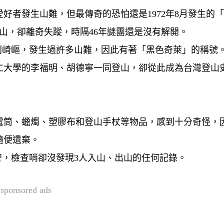
好者發生山難，但最傳奇的恐怕還是1972年8月發生的
山，卻離奇失蹤，時隔46年謎團還是沒有解開。
別崎嶇，發生過許多山難，因此有著「黑色奇萊」的稱號
輔仁大學的李福明、胡德寧一同登山，卻從此成為台灣登山
電筒、蠟燭、塑膠布和登山手杖等物品，感到十分奇怪，
隨便遺棄。
警，檢查哨卻沒發現3人入山、出山的任何記錄。
sponsored ads