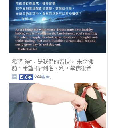
希望"得"，是我們的習慣。 未學佛
前，希望"得"到名、利，學佛後希
望"得"到福報、智慧...
822
觀看.