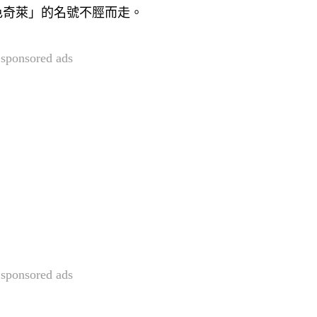
色奇萊」的名號不脛而走。
sponsored ads
sponsored ads