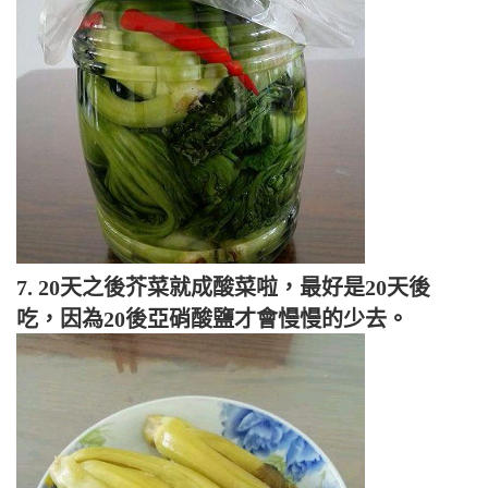
7. 20天之後芥菜就成酸菜啦，最好是20天後
吃，因為20後亞硝酸鹽才會慢慢的少去。