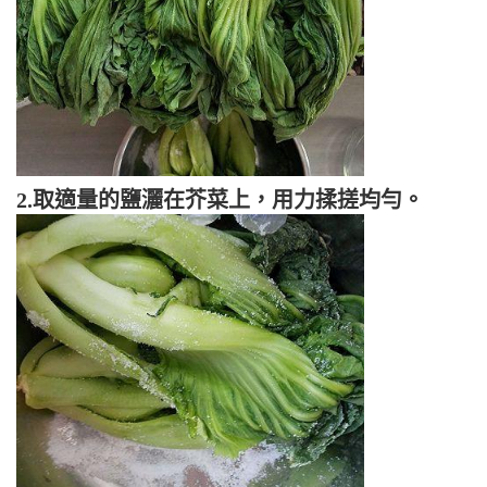
2.取適量的鹽灑在芥菜上，用力揉搓均勻。