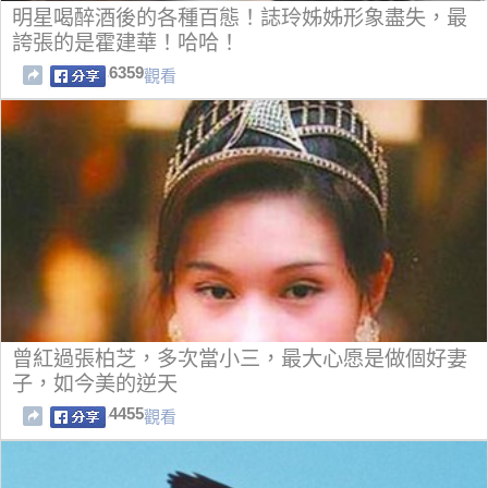
明星喝醉酒後的各種百態！誌玲姊姊形象盡失，最
誇張的是霍建華！哈哈！
6359
觀看
曾紅過張柏芝，多次當小三，最大心愿是做個好妻
子，如今美的逆天
4455
觀看