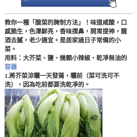
教你一種「酸菜的腌制方法」！味道咸酸，口
感脆生，色澤鮮亮，香味撲鼻，開胃提神，醒
酒去膩，老少適宜。是居家過日子常備的小
菜。
用料：大芥菜、鹽、幾顆小辣椒、乾凈無油的
容器
1.將芥菜涼曬一天發蔫，曬前（菜可洗可不
洗），因為吃前都要洗乾凈的。