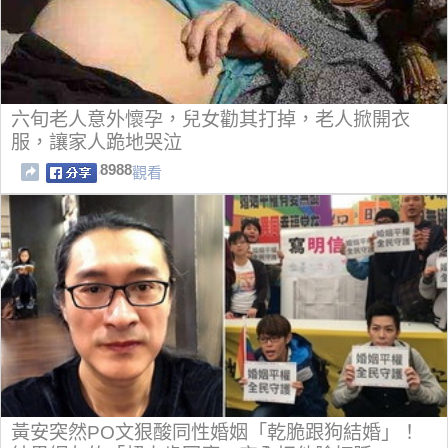
六旬老人意外懷孕，兒女勸其打掉，老人掀開衣
服，讓家人跪地哭泣
8988
觀看
黃安突然PO文狠酸同性婚姻「乾脆跟狗結婚」！