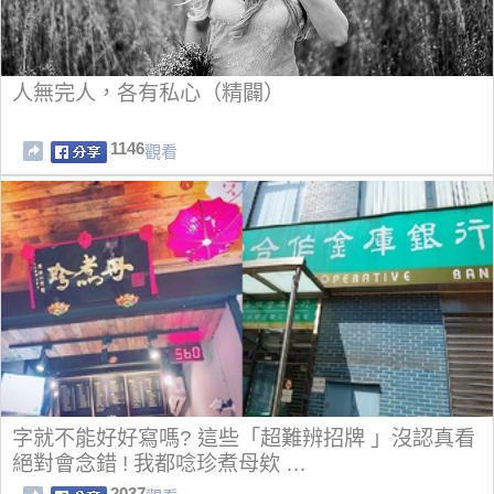
人無完人，各有私心（精闢）
1146
觀看
字就不能好好寫嗎? 這些「超難辨招牌 」沒認真看
絕對會念錯 ! 我都唸珍煮母欸 …
2037