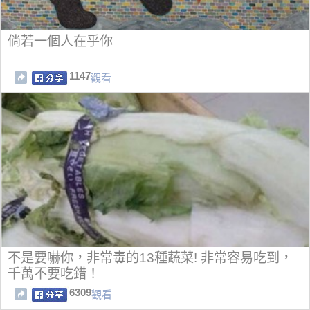
倘若一個人在乎你
1147
觀看
不是要嚇你，非常毒的13種蔬菜! 非常容易吃到，
千萬不要吃錯！
6309
觀看