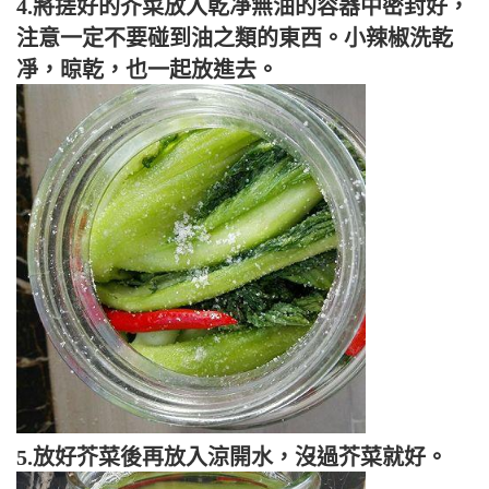
4.將搓好的芥菜放入乾凈無油的容器中密封好，
注意一定不要碰到油之類的東西。小辣椒洗乾
凈，晾乾，也一起放進去。
5.放好芥菜後再放入涼開水，沒過芥菜就好。