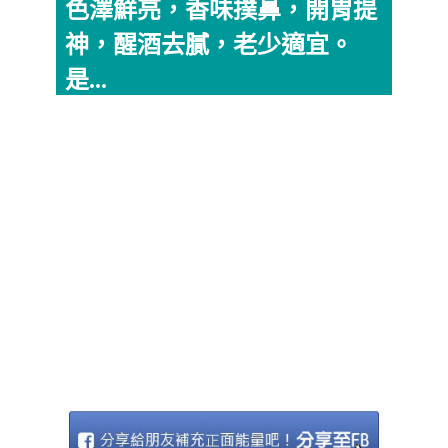
色澤鮮亮，香味撲鼻，開胃提
神，醒酒去膩，老少適宜。
是...