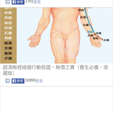
1701
觀看
超清晰經絡偱行動態圖，無價之寶（養生必備，收
藏版）
32859
觀看