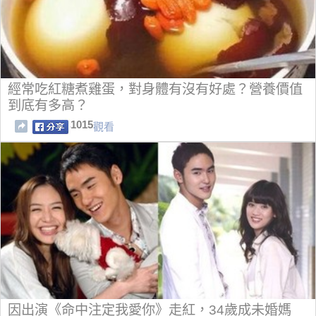
經常吃紅糖煮雞蛋，對身體有沒有好處？營養價值
到底有多高？
1015
觀看
因出演《命中注定我愛你》走紅，34歲成未婚媽