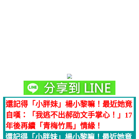
還記得「小胖妹」楊小黎嘛！最近她竟
自嘆：「我逃不出郝劭文手掌心！」17
年後再續「青梅竹馬」情緣！
還記得「小胖妹」楊小黎嘛！最近她竟