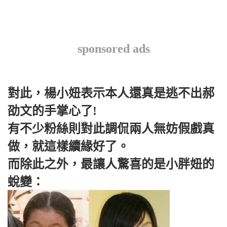
sponsored ads
對此，楊小妞表示本人還真是逃不出郝
劭文的手掌心了!
有不少粉絲則對此調侃兩人無妨假戲真
做，就這樣續緣好了。
而除此之外，最讓人驚喜的是小胖妞的
蛻變：