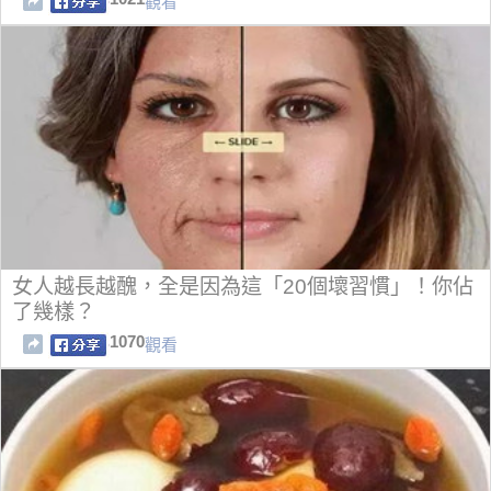
觀看
女人越長越醜，全是因為這「20個壞習慣」！你佔
了幾樣？
1070
觀看