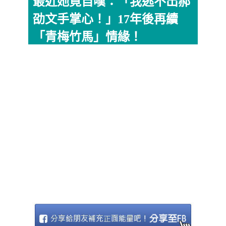
最近她竟自嘆：「我逃不出郝
劭文手掌心！」17年後再續
「青梅竹馬」情緣！