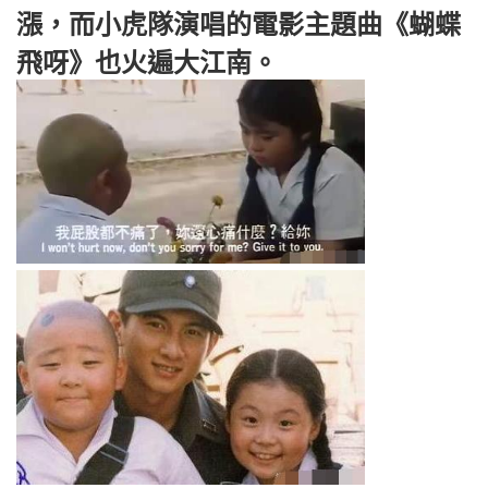
漲，而小虎隊演唱的電影主題曲《蝴蝶
飛呀》也火遍大江南。