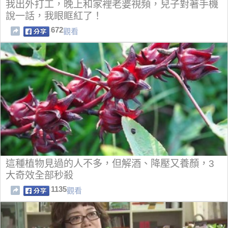
我出外打工，晚上和家裡老婆視頻，兒子對著手機
說一話，我眼眶紅了！
672
觀看
這種植物見過的人不多，但解酒、降壓又養顏，3
大奇效全部秒殺
1135
觀看