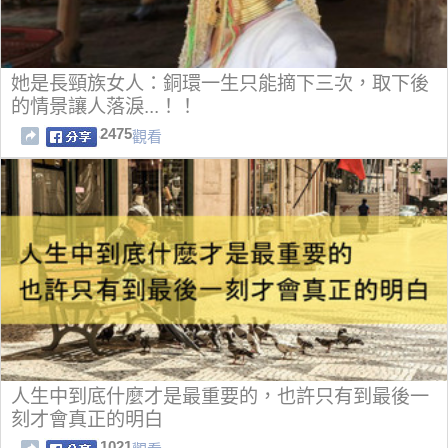
她是長頸族女人：銅環一生只能摘下三次，取下後
的情景讓人落淚...！！
2475
觀看
人生中到底什麼才是最重要的，也許只有到最後一
刻才會真正的明白
1021