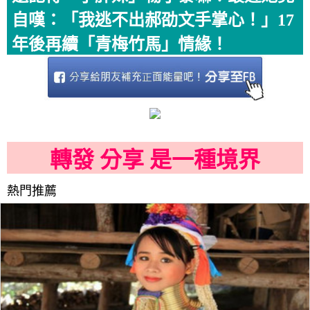
自嘆：「我逃不出郝劭文手掌心！」17
年後再續「青梅竹馬」情緣！
轉發 分享 是一種境界
熱門推薦