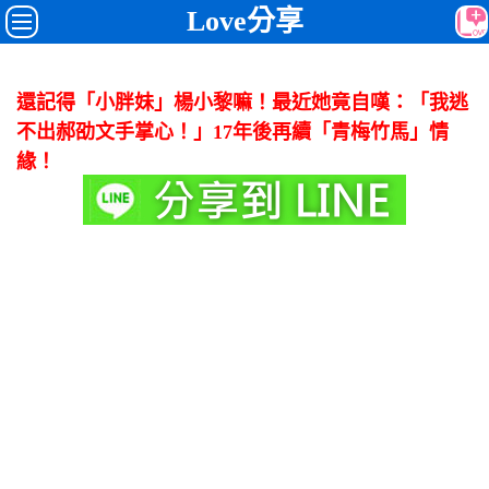
Love分享
還記得「小胖妹」楊小黎嘛！最近她竟自嘆：「我逃
不出郝劭文手掌心！」17年後再續「青梅竹馬」情
緣！