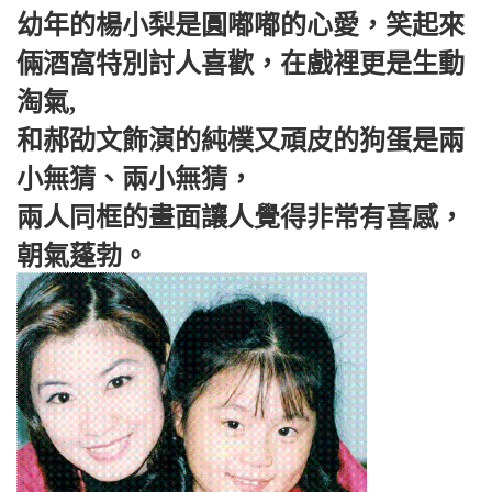
幼年的楊小梨是圓嘟嘟的心愛，笑起來
倆酒窩特別討人喜歡，在戲裡更是生動
淘氣,
和郝劭文飾演的純樸又頑皮的狗蛋是兩
小無猜、兩小無猜，
兩人同框的畫面讓人覺得非常有喜感，
朝氣蓬勃。