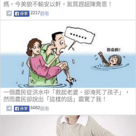
媽，今美貌不輸安以軒，氣質趕超陳喬恩！
2217
觀看
一個農民從洪水中「救起老婆、卻淹死了孩子」，
然而農民卻說出「這樣的話」震驚了我！
5082
觀看