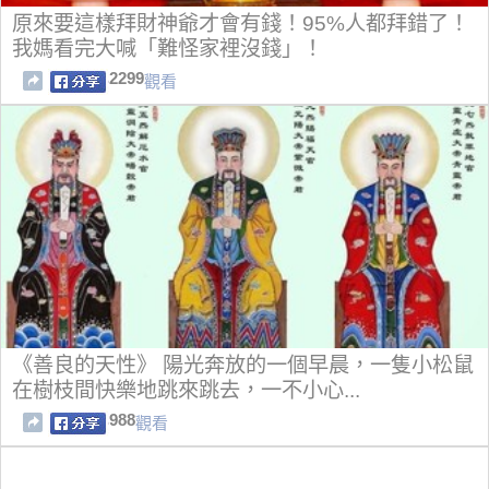
原來要這樣拜財神爺才會有錢！95%人都拜錯了！
我媽看完大喊「難怪家裡沒錢」！
2299
觀看
《善良的天性》 陽光奔放的一個早晨，一隻小松鼠
在樹枝間快樂地跳來跳去，一不小心...
988
觀看