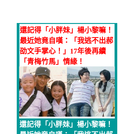
還記得「小胖妹」楊小黎嘛！
最近她竟自嘆：「我逃不出郝
劭文手掌心！」17年後再續
「青梅竹馬」情緣！
還記得「小胖妹」楊小黎嘛！