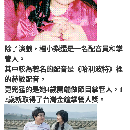
除了演戲，楊小梨還是一名配音員和掌
管人。
其中較為著名的配音是《哈利波特》裡
的赫敏配音，
更兇猛的是她4歲開端做節目掌管人，1
2歲就取得了台灣金鐘掌管人獎。