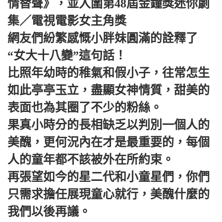
情替聲》，並入圍第48屆金鐘獎迷你劇
集／電視電影女主角獎
網友們紛繁感慨小胖妹圓滿的詮釋了
“女大十八變”這句話！
比照年幼時的稚氣和假小子，往常怎生
如此亭亭玉立，盡顯女神情質，甜美的
表面也為其圈了不少的粉絲。
果真小時分的長相缺乏以判別一個人的
美醜，更何況內在才是最重要的，每個
人的童年都不該被外在所約束。
再張望如今的星二代和小童星們，你們
只需求擔任展現童心就行，美醜什麼的
我們以後再議。