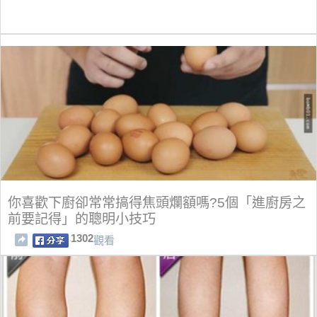
你喜歡下廚卻常常搞得焦頭爛額嗎?5個「進廚房之
前要記得」的聰明小技巧
1302
觀看