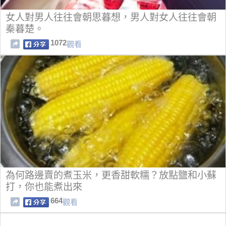
女人對男人往往會朝思暮想，男人對女人往往會朝
秦暮楚。
1072
觀看
為何路邊賣的煮玉米，更香甜軟糯？放點鹽和小蘇
打，你也能煮出來
664
觀看