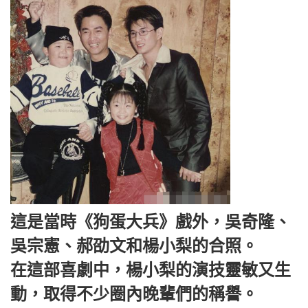
這是當時《狗蛋大兵》戲外，吳奇隆、
吳宗憲、郝劭文和楊小梨的合照。
在這部喜劇中，楊小梨的演技靈敏又生
動，取得不少圈內晚輩們的稱譽。