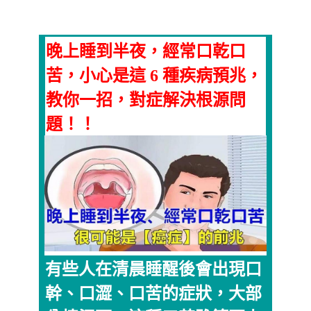
晚上睡到半夜，經常口乾口
苦，小心是這 6 種疾病預兆，
教你一招，對症解決根源問
題！！
有些人在清晨睡醒後會出現口
幹、口澀、口苦的症狀，大部