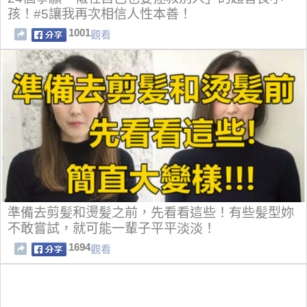
孩！#5讓我再次相信人性本善！
1001
觀看
準備去剪髪和燙髪之前，先看看這些！有些髪型妳
不敢嘗試，就可能一輩子平平淡淡！
1694
觀看