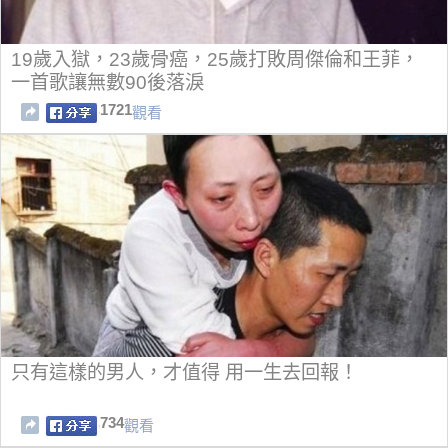
19歲入獄，23歲骨癌，25歲打敗周傑倫和王菲，
一首歌讓無數90後落淚
1721
觀看
只有這樣的男人，才值得 用一生去回報！
734
觀看