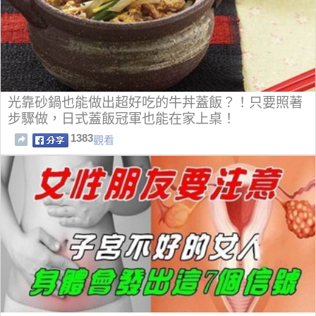
光靠砂鍋也能做出超好吃的牛丼蓋飯？！只要照著
步驟做，日式蓋飯冠軍也能在家上桌！
1383
觀看