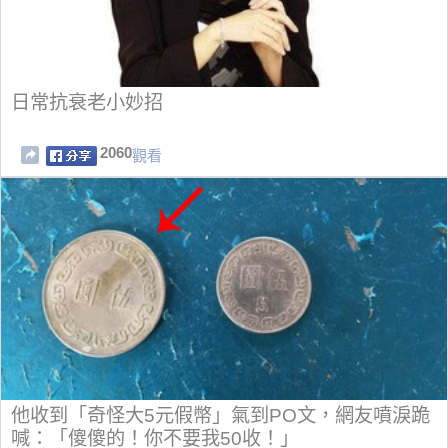
日常抗衰老小妙招
2060
觀看
他收到「奇怪大5元假幣」氣到PO文，網友噴淚跪
喊：「傻傻的！你不要我50收！」