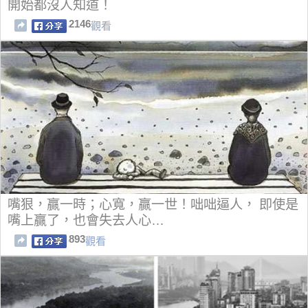
開始都沒人知道！
2146
觀看
嘴狠，贏一時；心寬，贏一世！咄咄逼人， 即使是
嘴上贏了，也會失去人心…
893
觀看