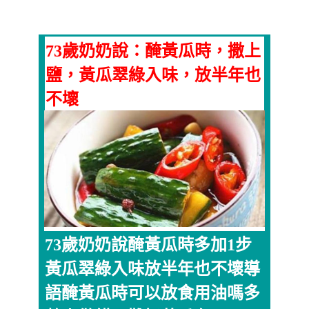
73歲奶奶說：醃黃瓜時，撒上
鹽，黃瓜翠綠入味，放半年也
不壞
73歲奶奶說醃黃瓜時多加1步
黃瓜翠綠入味放半年也不壞導
語醃黃瓜時可以放食用油嗎多