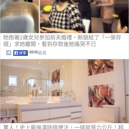
她抱著2歲女兒參加前夫婚禮，新娘給了「一張存
摺」求她離開，看到存款後她痛哭不已
4846
觀看
驚人！史上最強清除宿便法，一排就是六公斤！超