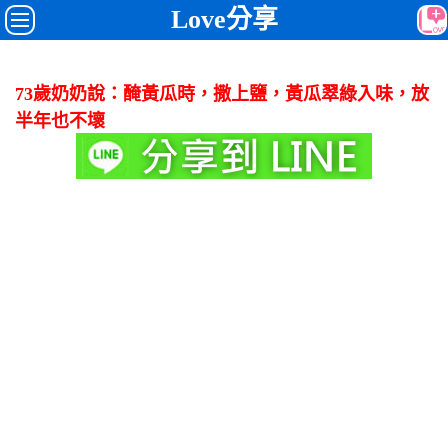
Love分享
73歲奶奶說：醃黃瓜時，撒上鹽，黃瓜翠綠入味，放
半年也不壞