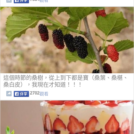
觀看
這個時節的桑樹，從上到下都是寶（桑葉、桑椹、
桑白皮），我現在才知道！！！
2702
觀看