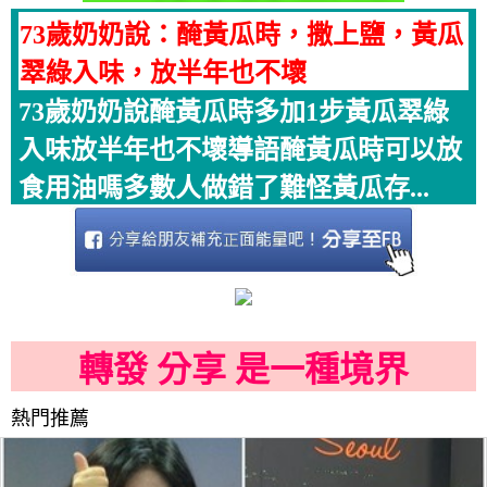
73歲奶奶說：醃黃瓜時，撒上鹽，黃瓜
翠綠入味，放半年也不壞
73歲奶奶說醃黃瓜時多加1步黃瓜翠綠
入味放半年也不壞導語醃黃瓜時可以放
食用油嗎多數人做錯了難怪黃瓜存...
轉發 分享 是一種境界
熱門推薦