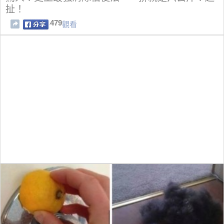
扯！
479
觀看