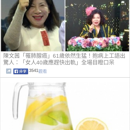
陳文茜「罹肺腺癌」61歲依然生猛！抱病上工語出
驚人：「女人40歲應趕快出軌」全場目瞪口呆
3541
觀看