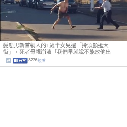
變態男斬首親人的1歲半女兒還「拎頭顱逛大
街」，死者母親崩潰「我們早就說不能放他出
來」！
3276
觀看