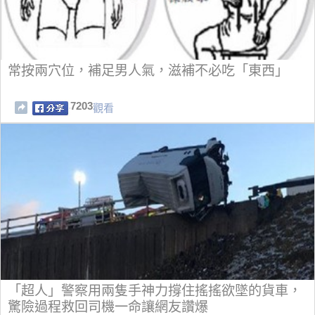
常按兩穴位，補足男人氣，滋補不必吃「東西」
7203
觀看
「超人」警察用兩隻手神力撐住搖搖欲墜的貨車，
驚險過程救回司機一命讓網友讚爆