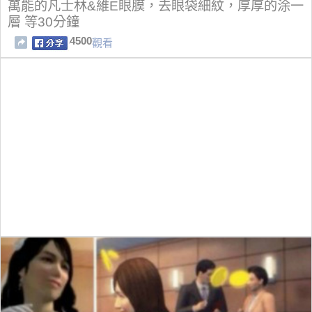
萬能的凡士林&維E眼膜，去眼袋細紋，厚厚的涂一
層 等30分鐘
4500
觀看