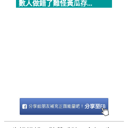
數人做錯了難怪黃瓜存...