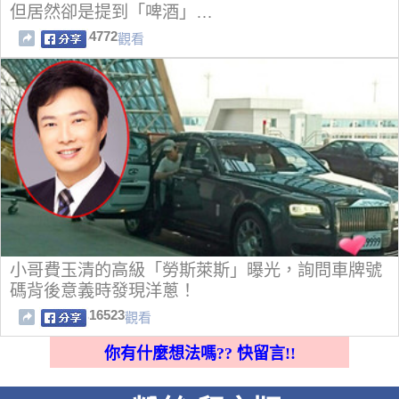
但居然卻是提到「啤酒」…
4772
觀看
小哥費玉清的高級「勞斯萊斯」曝光，詢問車牌號
碼背後意義時發現洋蔥！
16523
觀看
你有什麼想法嗎?? 快留言!!