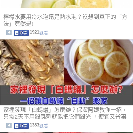
檸檬水要用冷水泡還是熱水泡？沒想到真正的「方
法」竟然是!
1921
觀看
家裡發現「白螞蟻」怎麼辦？保潔阿姨教你一招，
只需2天不用殺蟲劑就能把它們殺光 ，便宜又省事
1383
觀看