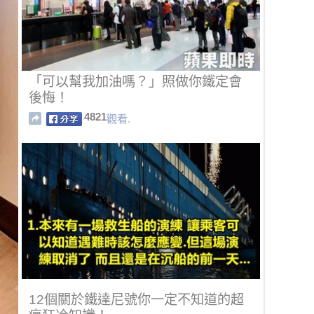
「可以幫我加油嗎？」照做你鐵定會
後悔！
4821
觀看.
12個關於鐵達尼號你一定不知道的超