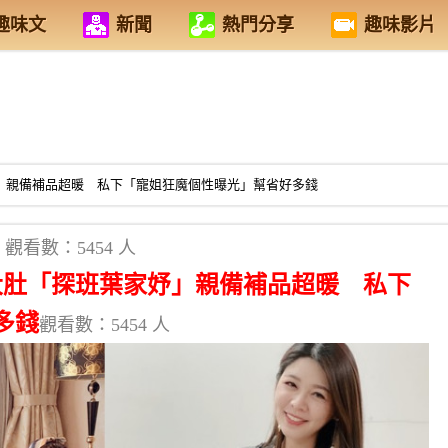
趣味文
新聞
熱門分享
趣味影片
妤」親備補品超暖 私下「寵姐狂魔個性曝光」幫省好多錢
觀看數：5454 人
大肚「探班葉家妤」親備補品超暖 私下
多錢
觀看數：5454 人