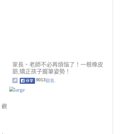
家長、老師不必再煩惱了！一根橡皮
筋,矯正孩子握筆姿勢！
9013
觀看.
錢
觀