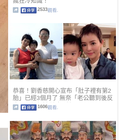
瘋狂冷知識！
2533
觀看.
恭喜！劉香慈開心宣布「肚子裡有第2
胎」已經3個月了 無奈「老公聽到後反
應」：很想拗斷驗孕棒
1606
觀看.