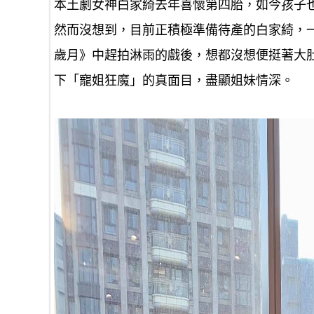
本土劇女神白家綺去年喜懷第四胎，如今孩子也
然而沒想到，目前正積極準備待產的白家綺，
歲月》中趕拍淋雨的戲後，想都沒想便挺著大
下「寵姐狂魔」的真面目，盡顯姐妹情深。