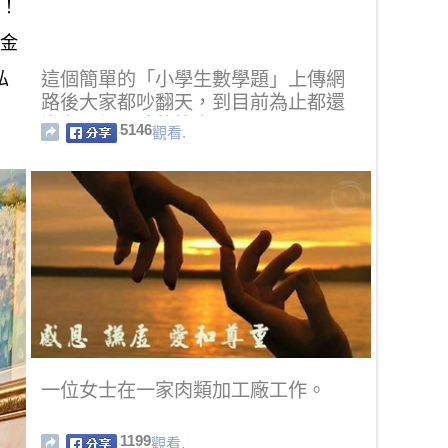
日！
黃金
私
這個簡單的「小學生數學題」上傳網
路後大家都吵翻天，到目前為止都還
沒有一個正確的答案！
5146
觀看.
一位女士在一家肉類加工廠工作。
1199
觀看.