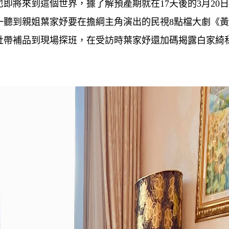
即將來到這個世界，據了解預產期就在17天後的3月20
一聽到親姐葉家妤要在擔綱主角演出的民視8點檔大劇《
肚帶補品到現場探班，在受訪時葉家妤還加碼揭露白家綺