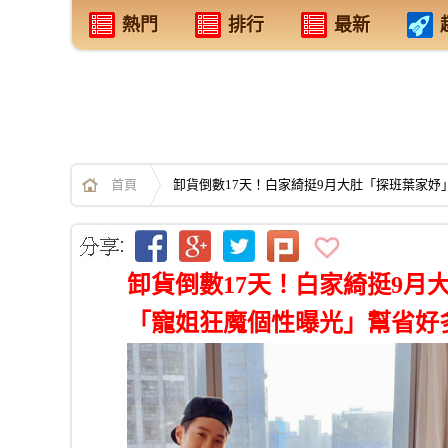
熱門
排行
最新
首頁
卸貨倒數17天！白家綺挺9月大肚「探班葉家
卸貨倒數17天！白家綺挺9月
「寵姐狂魔個性曝光」幫省好