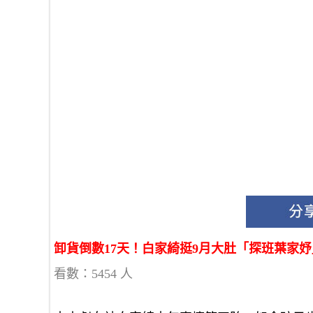
卸貨倒數17天！白家綺挺9月大肚「探班葉家
看數：5454 人