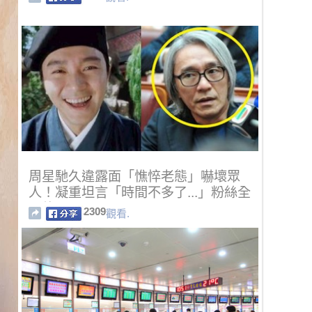
周星馳久違露面「憔悴老態」嚇壞眾
人！凝重坦言「時間不多了...」粉絲全
哭傻！
2309
觀看.