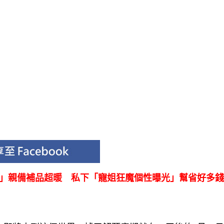
妤」親備補品超暖 私下「寵姐狂魔個性曝光」幫省好多