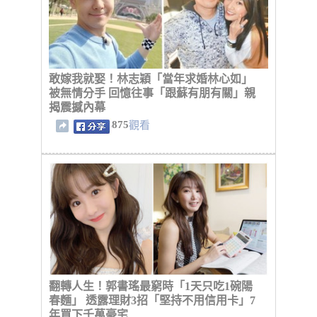
敢嫁我就娶！林志穎「當年求婚林心如」
被無情分手 回憶往事「跟蘇有朋有關」親
揭震撼內幕
875
觀看
翻轉人生！郭書瑤最窮時「1天只吃1碗陽
春麵」 透露理財3招「堅持不用信用卡」7
年買下千萬豪宅