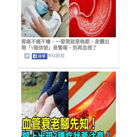
胃癌不痛不癢，一發現就是晚期，身體出
現「5個信號」是警報，別再忽視了
932
觀看