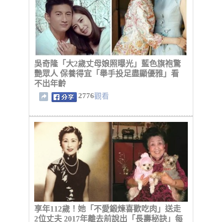
吳奇隆「大2歲丈母娘照曝光」藍色旗袍驚
艷眾人 保養得宜「舉手投足盡顯優雅」看
不出年齡
2776
觀看
享年112歲！她「不愛鍛煉喜歡吃肉」送走
2位丈夫 2017年離去前說出「長壽秘訣」每