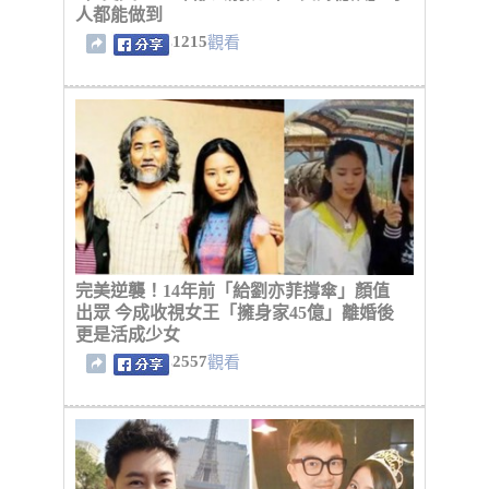
人都能做到
1215
觀看
完美逆襲！14年前「給劉亦菲撐傘」顏值
出眾 今成收視女王「擁身家45億」離婚後
更是活成少女
2557
觀看