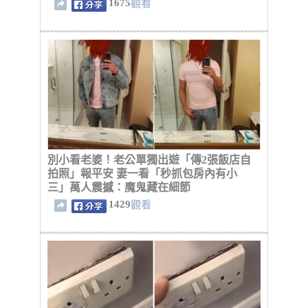
1675
觀看
別小看老婆！老公單獨出遊「傳2張飯店自
拍照」報平安 妻一看「秒抓包房內有小
三」萬人震撼：魔鬼藏在細節
1429
觀看