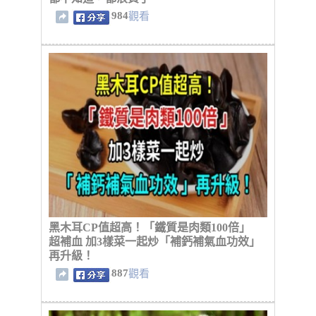
984
觀看
黑木耳CP值超高！「鐵質是肉類100倍」
超補血 加3樣菜一起炒「補鈣補氣血功效」
再升級！
887
觀看