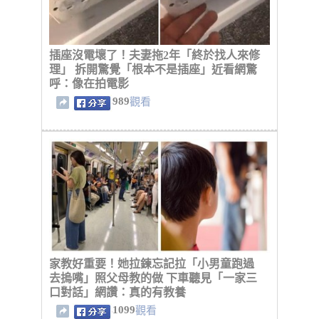
插座沒電壞了！夫妻拖2年「終於找人來修
理」 拆開驚覺「根本不是插座」近看網驚
呼：像在拍電影
989
觀看
家教好重要！她拉鍊忘記拉「小男童跑過
去摀嘴」照父母教的做 下車聽見「一家三
口對話」網讚：真的有教養
1099
觀看