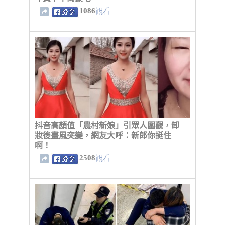
1086
觀看
抖音高顏值「農村新娘」引眾人圍觀，卸
妝後畫風突變，網友大呼：新郎你挺住
啊！
2508
觀看