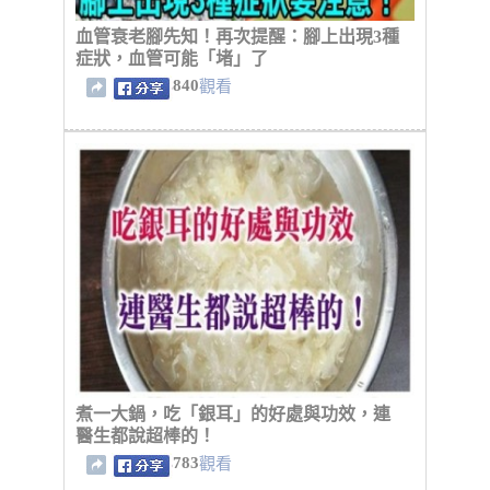
血管衰老腳先知！再次提醒：腳上出現3種
症狀，血管可能「堵」了
840
觀看
煮一大鍋，吃「銀耳」的好處與功效，連
醫生都說超棒的！
783
觀看