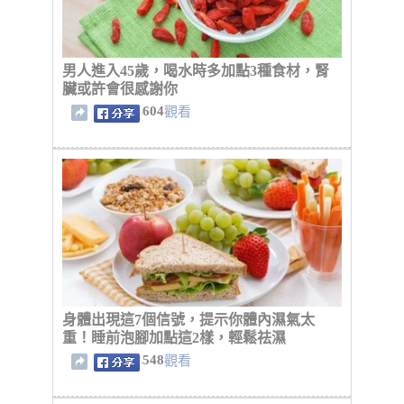
男人進入45歲，喝水時多加點3種食材，腎
臟或許會很感謝你
604
觀看
身體出現這7個信號，提示你體內濕氣太
重！睡前泡腳加點這2樣，輕鬆祛濕
548
觀看