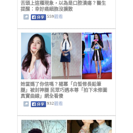
舌頭上這種現象，以為是口腔潰瘍？醫生
提醒：幸好癌細胞沒擴散
559
觀看
她當媽了你信嗎？楊冪「白皙修長鉛筆
腿」被封神腿 民眾巧遇本尊「拍下未修圖
真實曲線」網全看傻
932
觀看