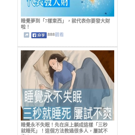
睡覺夢到「7樣東西」，就代表你要發大財
啦！
888
觀看
睡覺永不失眠！先在床上躺成這樣「三秒
就睡死」！這個方法教過很多人，屢試不