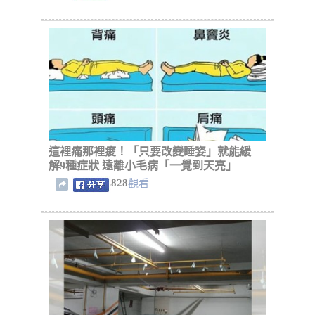
這裡痛那裡痠！「只要改變睡姿」就能緩
解9種症狀 遠離小毛病「一覺到天亮」
828
觀看