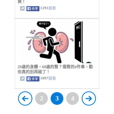
爽！
1291
觀看
20歲的身體，60歲的腎？傷腎的4件事，勸
你真的別再碰了！
1007
觀看
2
3
4