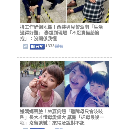
拚工作醉倒地鐵！西裝男見警淚崩「生活
過得好難」 妻趕到現場「不忍責備給擁
抱」：沒關係我懂
1333
觀看
嫌媽媽丟臉！林嘉俐怨「聽障母只會吱吱
叫」長大才懂母愛偉大 感謝「送母最後一
程」沒留遺憾：來得及說對不起