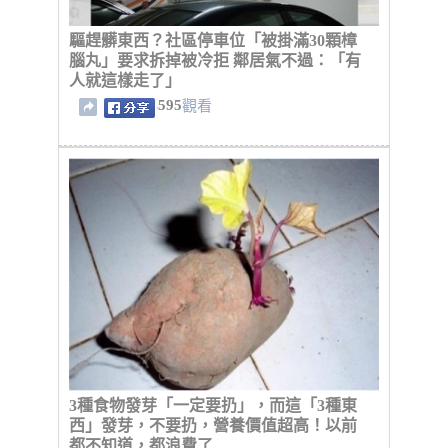
驅趕髒東西？社區停車位「被掛滿30顆樟
腦丸」要求拆掉被冷拒 鄰居氣不過：「有
人就這樣走了」
595
觀看
3種食物發芽「一定要扔」，而這「3種東
西」發芽，不要扔，營養價值超高！以前
都不知道，都浪費了