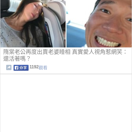
隋棠老公再度出賣老婆睡相 真實愛人視角惹網笑：
還活著嗎？
1192
觀看