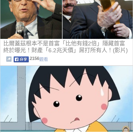
比爾蓋茲根本不是首富「比他有錢2倍」隱藏首富
終於曝光！財產「6.2兆天價」屌打所有人！(影片)
2156
觀看