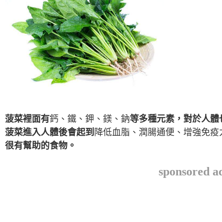
菠菜裡面有
鈣、鐵、鉀、鎂、鈉
等多種元素，對於人體
菠菜進入人體後會起到
降低血脂、潤腸通便、增強免疫
很有幫助的食物。
sponsored a