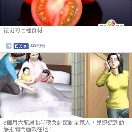
祛斑的七種食材
839
觀看
8個月大龍鳳胎半夜哭醒驚動全家人，兒媳聽到動
靜推開門癱軟在地！