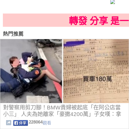
轉發 分享 是
熱門推薦
對警察用剪刀腳！BMW貴婦被起底「在阿公店當
小三」 人夫為她離家「豪撒4200萬」子女嘆：拿
她沒轍
228064
觀看