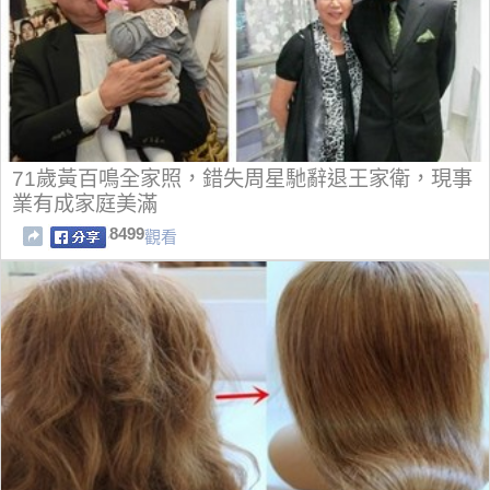
71歲黃百鳴全家照，錯失周星馳辭退王家衛，現事
業有成家庭美滿
8499
觀看