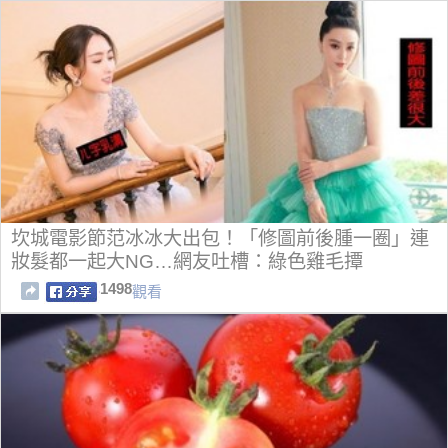
坎城電影節范冰冰大出包！「修圖前後腫一圈」連
妝髮都一起大NG…網友吐槽：綠色雞毛撢
1498
觀看