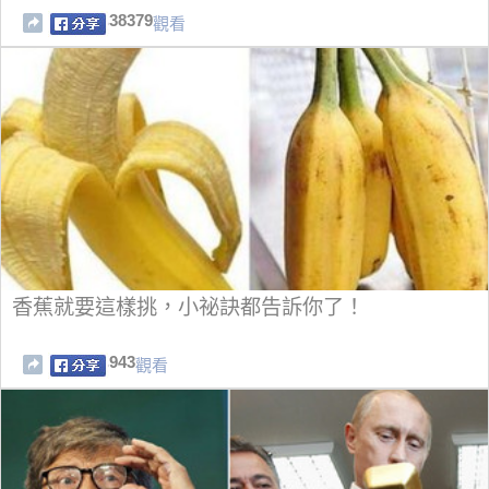
38379
觀看
香蕉就要這樣挑，小祕訣都告訴你了！
943
觀看