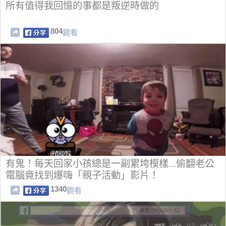
所有值得我回憶的事都是叛逆時做的
804
觀看
有鬼！每天回家小孩總是一副累垮模樣...偷翻老公
電腦竟找到爆嗨「親子活動」影片！
1340
觀看