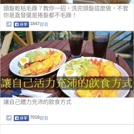
頭髮乾枯毛躁？教你一招，洗完頭髮這麼做，不管
你是直發還是捲髮都不毛躁！
1847
觀看
讓自己體力充沛的飲食方式
7018
觀看