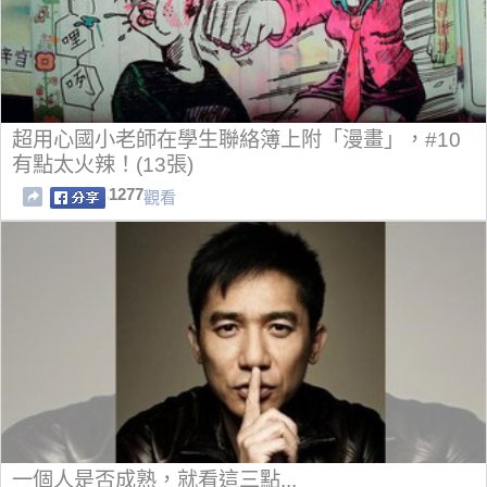
超用心國小老師在學生聯絡簿上附「漫畫」，#10
有點太火辣！(13張)
1277
觀看
一個人是否成熟，就看這三點...