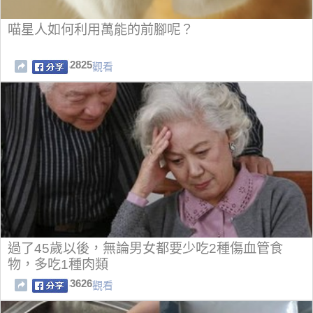
喵星人如何利用萬能的前腳呢？
2825
觀看
過了45歲以後，無論男女都要少吃2種傷血管食
物，多吃1種肉類
3626
觀看