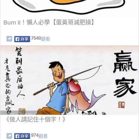
Burn it！懶人必學【蛋黃哥減肥操】
7540
觀看
《做人請記住十個字！》
974
觀看