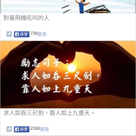
對著飛機吼叫的人
739
觀看
求人如吞三尺劍，靠人如上九重天。
2160
觀看