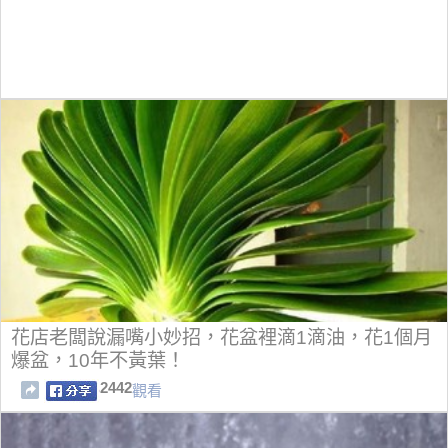
花店老闆說漏嘴小妙招，花盆裡滴1滴油，花1個月
爆盆，10年不黃葉！
2442
觀看