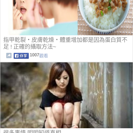
指甲乾裂・皮膚乾燥・體重增加都是因為蛋白質不
足 ! 正確的攝取方法~
1007
觀看
很多事情 明明知道真相