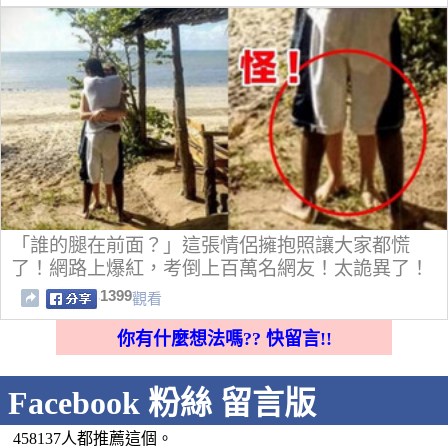
「誰的腿在前面？」這張情侶擁抱照讓大家都慌
了！網路上爆紅，考倒上百萬名網友！太詭異了！
1399
觀看
你有什麼想法嗎?? 快留言!!
Facebook 粉絲 留言版
458137人都推薦這個。