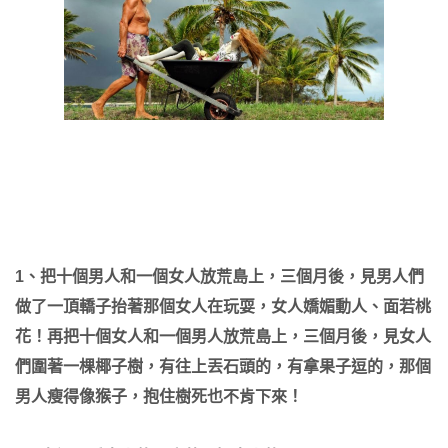
1、把十個男人和一個女人放荒島上，三個月後，見男人們
做了一頂轎子抬著那個女人在玩耍，女人嬌媚動人、面若桃
花！再把十個女人和一個男人放荒島上，三個月後，見女人
們圍著一棵椰子樹，有往上丟石頭的，有拿果子逗的，那個
男人瘦得像猴子，抱住樹死也不肯下來！