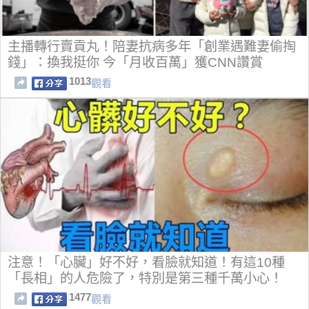
主播轉行賣貢丸！陪妻抗病多年「創業遇難妻偷掏
錢」：換我挺你 今「月收百萬」獲CNN讚賞
1013
觀看
注意！「心臟」好不好，看臉就知道！有這10種
「長相」的人危險了，特別是第三種千萬小心！
1477
觀看