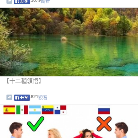
1679
觀看
【十二種領悟】
821
觀看