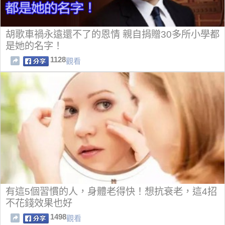
胡歌車禍永遠還不了的恩情 親自捐贈30多所小學都
是她的名字！
1128
觀看
有這5個習慣的人，身體老得快！想抗衰老，這4招
不花錢效果也好
1498
觀看