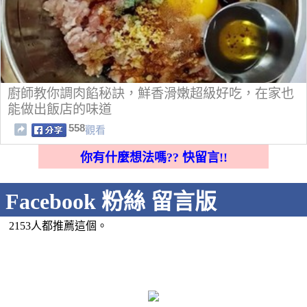
廚師教你調肉餡秘訣，鮮香滑嫩超級好吃，在家也
能做出飯店的味道
558
觀看
你有什麼想法嗎?? 快留言!!
Facebook 粉絲 留言版
2153人都推薦這個。