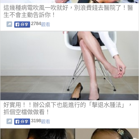
這幾種病電吹風一吹就好，別浪費錢去醫院了！醫
生不會主動告訴你！
2784
觀看
好實用！！辦公桌下也能進行的「擊退水腫法」，
抓個空檔做做看！
3198
觀看