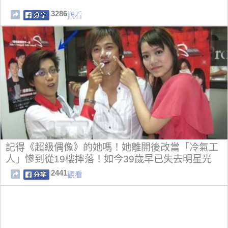
3286
觀看
記得《超級偶像》的她嗎！她離開後改當「冷氣工
人」慘到從19樓摔落！如今39歲早已失去明星光
環！
2441
觀看