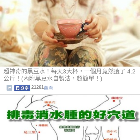
超神奇的黑豆水！每天3大杯，一個月竟然瘦了 4.2
公斤！(內附黑豆水自製法，超簡單！)
21261
觀看