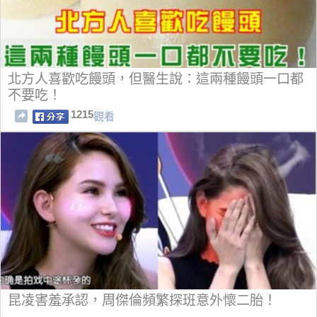
北方人喜歡吃饅頭，但醫生說：這兩種饅頭一口都
不要吃！
1215
觀看
昆凌害羞承認，周傑倫頻繁探班意外懷二胎！