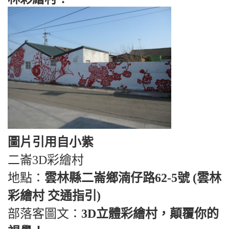
圖片引用自小紫
二崙3D彩繪村
地點：
雲林縣二崙鄉湳仔路62-5號 (雲林
彩繪村 交通指引)
部落客圖文：
3D立體彩繪村，顛覆你的