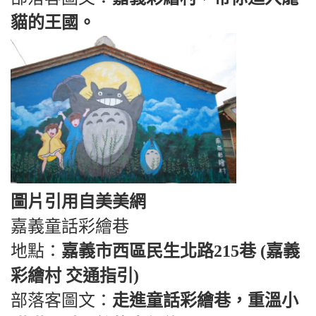
貓的王國。
圖片引用自美美網
嘉義童話彩繪巷
地點：
嘉義市西區民生北路215巷 (嘉義
彩繪村 交通指引)
部落客圖文：
走進童話彩繪巷，重溫小