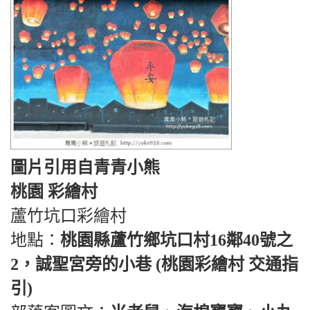
圖片引用自青青小熊
桃園 彩繪村
蘆竹坑口彩繪村
地點：
桃園縣蘆竹鄉坑口村16鄰40號之
2，誠聖宮旁的小巷 (桃園彩繪村 交通指
引)