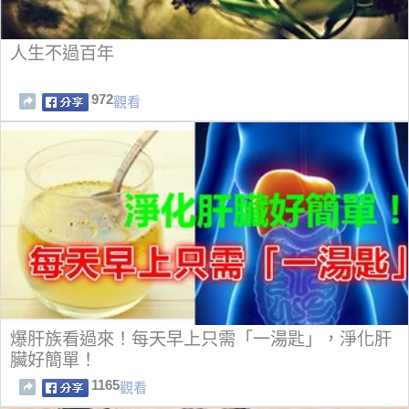
人生不過百年
972
觀看
爆肝族看過來！每天早上只需「一湯匙」，淨化肝
臟好簡單！
1165
觀看