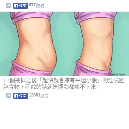
977
觀看
10個戒掉之後「超快就會擁有平坦小腹」的危險肥
胖食物，不戒的話就連運動都瘦不下來！
12681
觀看