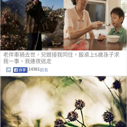
老伴車禍去世，兒媳接我同住，飯桌上5歲孫子求
我一事，我連夜逃走
14361
觀看