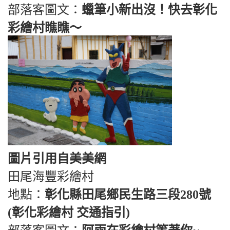
部落客圖文：
蠟筆小新出沒！快去彰化
彩繪村瞧瞧～
圖片引用自美美網
田尾海豐彩繪村
地點：
彰化縣田尾鄉民生路三段280號
(彰化彩繪村 交通指引)