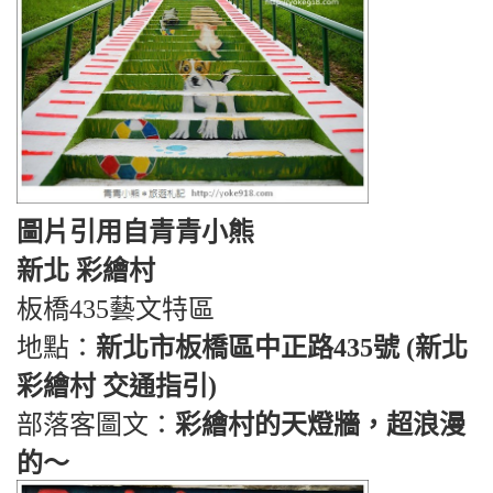
圖片引用自青青小熊
新北 彩繪村
板橋435藝文特區
地點：
新北市板橋區中正路435號 (新北
彩繪村 交通指引)
部落客圖文：
彩繪村的天燈牆，超浪漫
的～