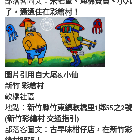
部落客圖文：
米老鼠、海棉寶寶、小丸
子，通通住在彩繪村！
圖片引用自大尾&小仙
新竹 彩繪村
軟橋社區
地點：
新竹縣竹東鎮軟橋里1鄰55之2號
(新竹彩繪村 交通指引)
部落客圖文：
古早味柑仔店，在新竹彩