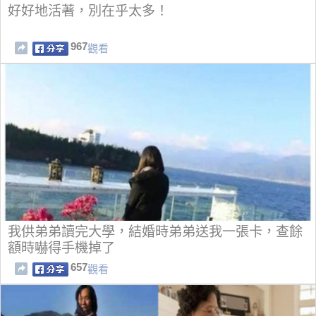
好好地活著，別在乎太多！
967
觀看
我供弟弟讀完大學，結婚時弟弟送我一張卡，查餘
額時嚇得手機掉了
657
觀看