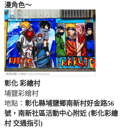
漫角色～
彰化 彩繪村
埔鹽彩繪村
地點：
彰化縣埔鹽鄉南新村好金路56
號，南新社區活動中心附近 (彰化彩繪
村 交通指引)