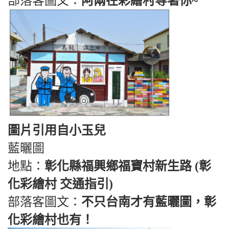
部落客圖文：
阿兩在彩繪村等著你~
圖片引用自小玉兒
藍曬圖
地點：
彰化縣福興鄉福寶村新生路 (彰
化彩繪村 交通指引)
部落客圖文：
不只台南才有藍曬圖，彰
化彩繪村也有！