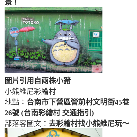
景！
圖片引用自兩株小豬
小熊維尼彩繪村
地點：
台南市下營區營前村文明街45巷
26號 (台南彩繪村 交通指引)
部落客圖文：
去彩繪村找小熊維尼玩～