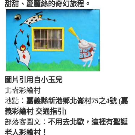
甜甜、愛麗絲的奇幻旅程。
圖片引用自小玉兒
北崙彩繪村
地點：
嘉義縣新港鄉北崙村75之4號 (嘉
義彩繪村 交通指引)
部落客圖文：
不用去北歐，這裡有聖誕
老人彩繪村！