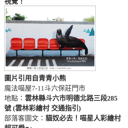
視覺！
圖片引用自青青小熊
魔法喵屋7-11斗六保莊門市
地點：
雲林縣斗六市明德北路三段285
號 (雲林彩繪村 交通指引)
部落客圖文：
貓奴必去！喵星人彩繪村