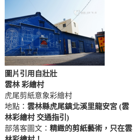
圖片引用自壯壯
雲林 彩繪村
虎尾剪紙意象彩繪村
地點：
雲林縣虎尾鎮北溪里龍安宮 (雲
林彩繪村 交通指引)
部落客圖文：
精緻的剪紙藝術，只在雲
林彩繪村！