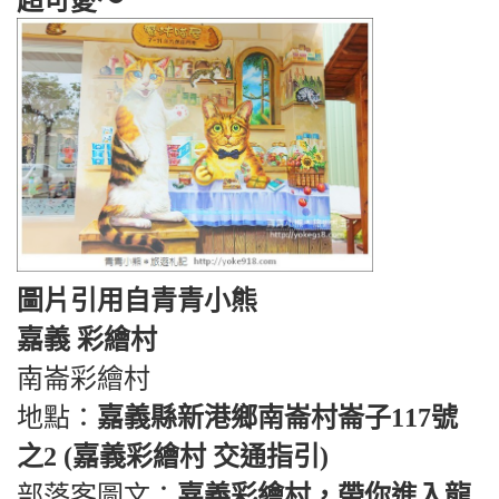
超可愛～
圖片引用自青青小熊
嘉義 彩繪村
南崙彩繪村
地點：
嘉義縣新港鄉南崙村崙子117號
之2 (嘉義彩繪村 交通指引)
部落客圖文：
嘉義彩繪村，帶你進入龍