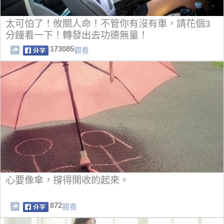
太可怕了！攸關人命！不管你有沒有車，請花個3
分鐘看一下！轉發出去功德無量！
173085
觀看
心要像傘，撐得開收的起來。
872
觀看