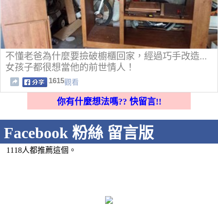
不懂老爸為什麼要撿破櫥櫃回家，經過巧手改造...
女孩子都很想當他的前世情人！
1615
觀看
你有什麼想法嗎?? 快留言!!
Facebook 粉絲 留言版
1118人都推薦這個。