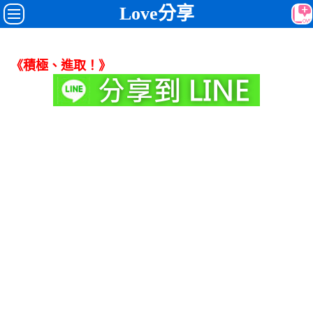
Love分享
《積極、進取！》