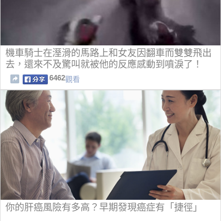
機車騎士在溼滑的馬路上和女友因翻車而雙雙飛出
去，還來不及驚叫就被他的反應感動到噴淚了！
6462
觀看
你的肝癌風險有多高？早期發現癌症有「捷徑」