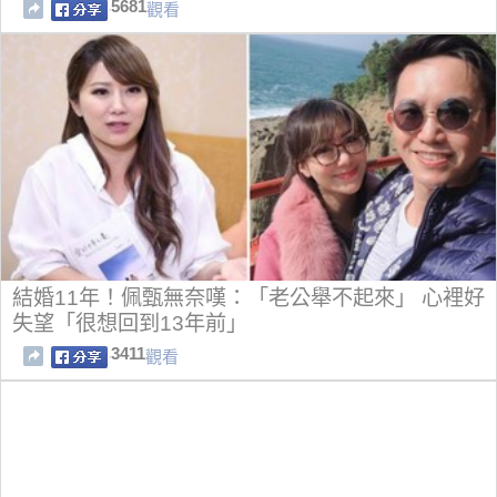
5681
觀看
結婚11年！佩甄無奈嘆：「老公舉不起來」 心裡好
失望「很想回到13年前」
3411
觀看