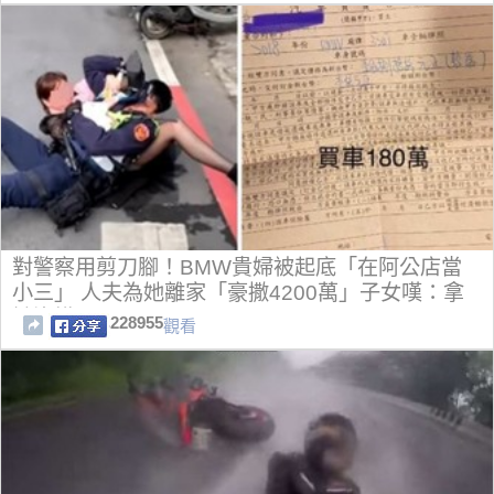
對警察用剪刀腳！BMW貴婦被起底「在阿公店當
小三」 人夫為她離家「豪撒4200萬」子女嘆：拿
她沒轍
228955
觀看