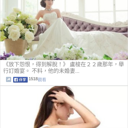
《放下怨恨，得到解脫！》 盧梭在２２歲那年，舉
行訂婚宴。 不料，他的未婚妻...
1518
觀看