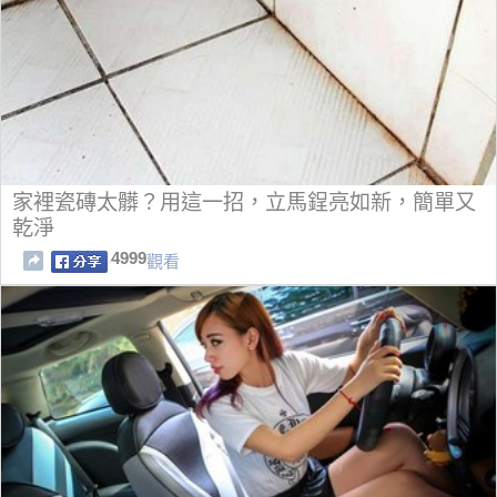
家裡瓷磚太髒？用這一招，立馬鋥亮如新，簡單又
乾淨
4999
觀看