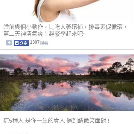
睡前幾個小動作，比吃人蔘還補，排毒素促循環，
第二天神清氣爽！趕緊學起來吧~
1397
觀看
這5種人 是你一生的貴人 遇到請微笑面對 !