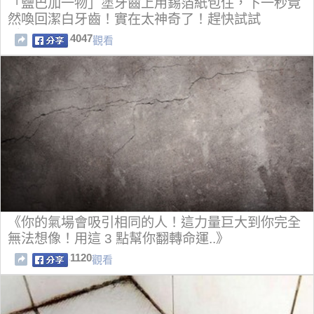
「鹽巴加一物」塗牙齒上用錫箔紙包住，下一秒竟
然喚回潔白牙齒！實在太神奇了！趕快試試
看！！！
4047
觀看
《你的氣場會吸引相同的人！這力量巨大到你完全
無法想像！用這 3 點幫你翻轉命運..》
1120
觀看