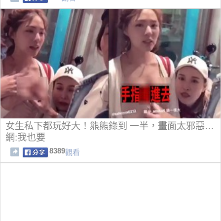
女生私下都玩好大！熊熊錄到 一半，畫面太邪惡…
網:我也要
8389
觀看