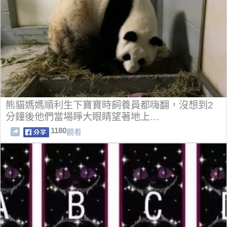
熊貓媽媽順利生下寶寶時飼養員都嗨翻，沒想到2
分鐘後他們當場睜大眼睛望著地上…
1180
觀看