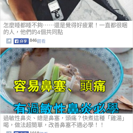
怎麼睡都睡不夠⋯⋯還是覺得好疲累！一直都很睏
的人，他們的4個共同點
846
觀看
過敏性鼻炎、總是鼻塞，頭痛？快煮這種「雞湯」
喝，做法超簡單，改善鼻塞不適必學！！