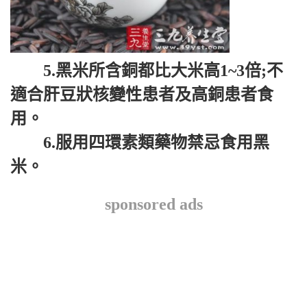
5.黑米所含銅都比大米高1~3倍;不
適合肝豆狀核變性患者及高銅患者食
用。
6.服用四環素類藥物禁忌食用黑
米。
sponsored ads