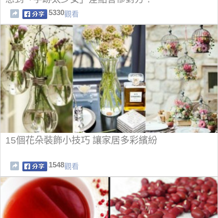
5330
觀看
15個花朵裝飾小技巧 讓家居多彩繽紛
1548
觀看