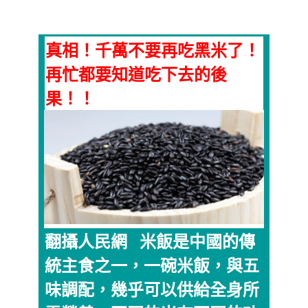
真相！千萬不要再吃黑米了！
再忙都要知道吃下去的後
果！！
翻攝人民網 米飯是中國的傳
統主食之一，一碗米飯，與五
味調配，幾乎可以供給全身所