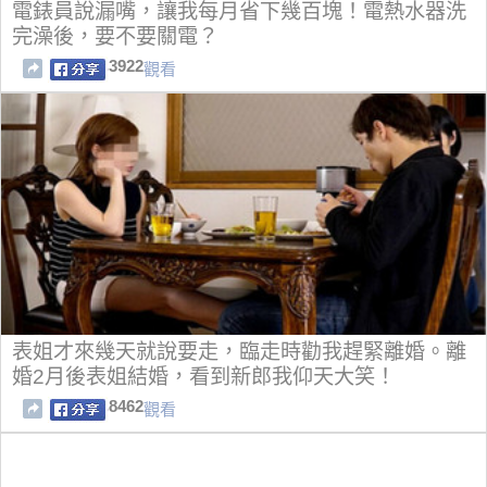
電錶員說漏嘴，讓我每月省下幾百塊！電熱水器洗
完澡後，要不要關電？
3922
觀看
表姐才來幾天就說要走，臨走時勸我趕緊離婚。離
婚2月後表姐結婚，看到新郎我仰天大笑！
8462
觀看