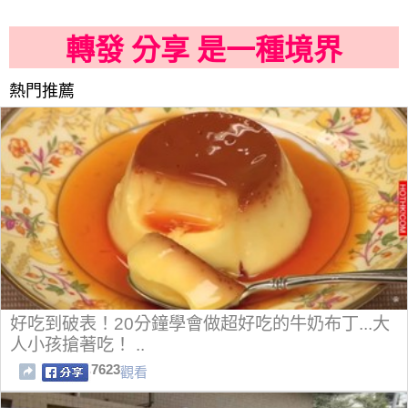
轉發 分享 是一種境界
熱門推薦
好吃到破表！20分鐘學會做超好吃的牛奶布丁...大
人小孩搶著吃！ ..
7623
觀看