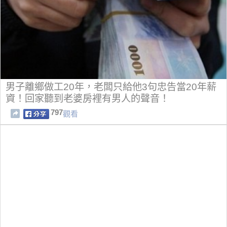
男子離鄉做工20年，老闆只給他3句忠告當20年薪
資！回家聽到老婆房裡有男人的聲音！
797
觀看