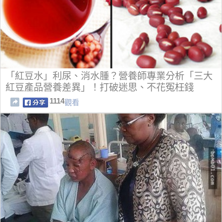
「紅豆水」利尿、消水腫？營養師專業分析「三大
紅豆產品營養差異」！打破迷思、不花冤枉錢
1114
觀看