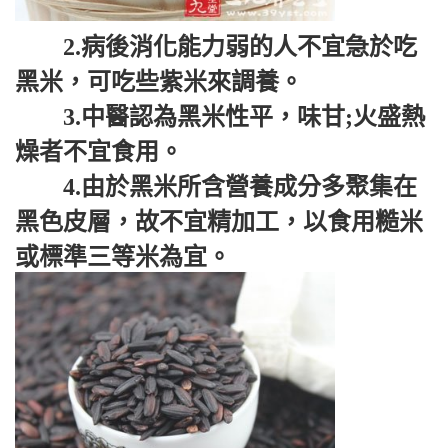
2.病後消化能力弱的人不宜急於吃
黑米，可吃些紫米來調養。
3.中醫認為黑米性平，味甘;火盛熱
燥者不宜食用。
4.由於黑米所含營養成分多聚集在
黑色皮層，故不宜精加工，以食用糙米
或標準三等米為宜。