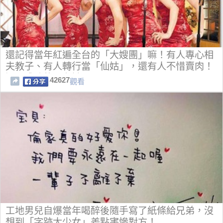
還記得當年紅遍全台的「大嫂團」嘛！有人專心相
夫教子、有人轉行當「仙姑」，還有人不惜賣肉！
混最成功的只有她！
42627
觀看
工地男兒自爆當年喝醉後隨手寫了紙條給兄弟，沒
想到「字跡太少女」差點害慘對方！