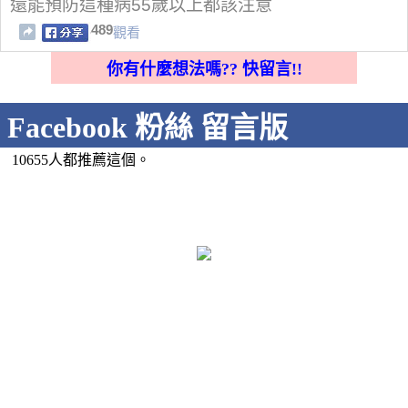
還能預防這種病55歲以上都該注意
489
觀看
你有什麼想法嗎?? 快留言!!
Facebook 粉絲 留言版
10655人都推薦這個。