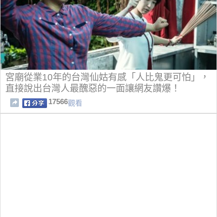
宮廟從業10年的台灣仙姑有感「人比鬼更可怕」，
直接說出台灣人最醜惡的一面讓網友讚爆！
17566
觀看