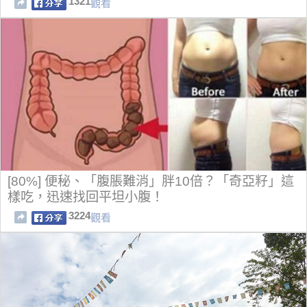
1321
觀看
[80%] 便秘、「腹脹難消」胖10倍？「奇亞籽」這
樣吃，迅速找回平坦小腹！
3224
觀看