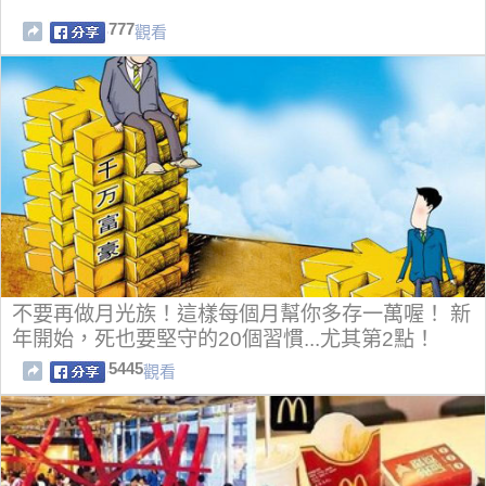
777
觀看
不要再做月光族！這樣每個月幫你多存一萬喔！ 新
年開始，死也要堅守的20個習慣...尤其第2點！
5445
觀看