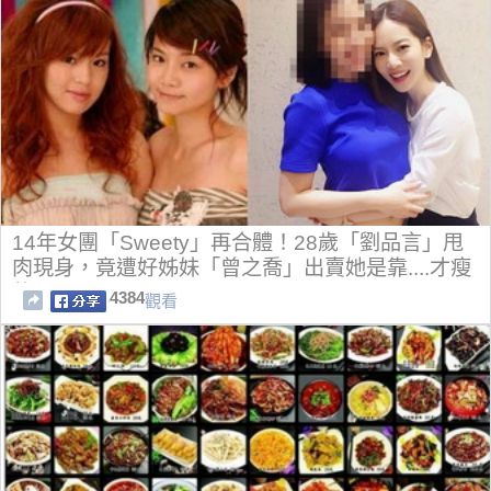
14年女團「Sweety」再合體！28歲「劉品言」甩
肉現身，竟遭好姊妹「曾之喬」出賣她是靠....才瘦
的！
4384
觀看