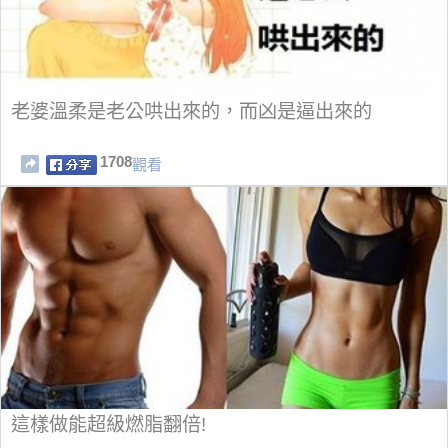
老婆溫柔是老公哄出來的，而凶是逼出來的
1708
觀看
這樣做能超級燃脂翻倍!