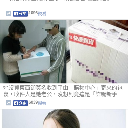
1096
觀看
她沒買東西卻莫名收到了由「購物中心」寄來的包
裹，收件人是她老公，沒想到竟這是「詐騙新手
法」...太可怕了!!
6039
觀看