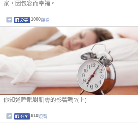
家，因包容而幸福。
1060
觀看
你知道睡眠對肌膚的影響嗎?(上)
810
觀看