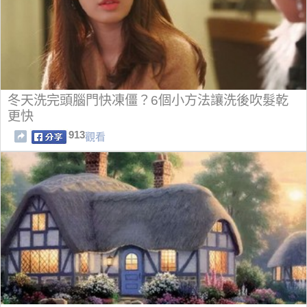
冬天洗完頭腦門快凍僵？6個小方法讓洗後吹髮乾
更快
913
觀看