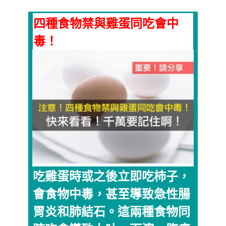
四種食物禁與雞蛋同吃會中
毒！
吃雞蛋時或之後立即吃柿子，
會食物中毒，甚至導致急性腸
胃炎和肺結石。這兩種食物同