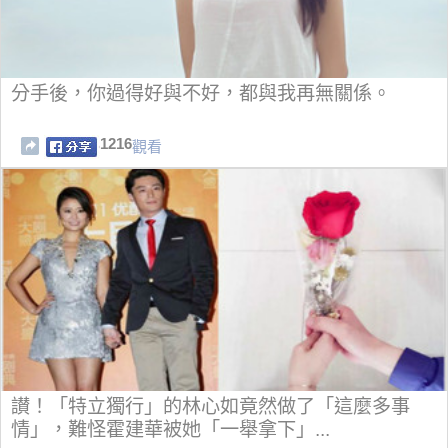
分手後，你過得好與不好，都與我再無關係。
1216
觀看
讃！「特立獨行」的林心如竟然做了「這麼多事
情」，難怪霍建華被她「一舉拿下」...