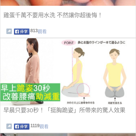
雞蛋千萬不要用水洗 不然讓你超後悔！
813
觀看
早晨只要30秒！「挺胸跪姿」所帶來的驚人效果
1119
觀看