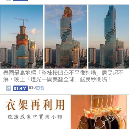
泰國最高地標「整棟樓凹凸不平像狗啃」居民超不
解，晚上「燈光一開美翻全球」酸民秒閉嘴！
910
觀看