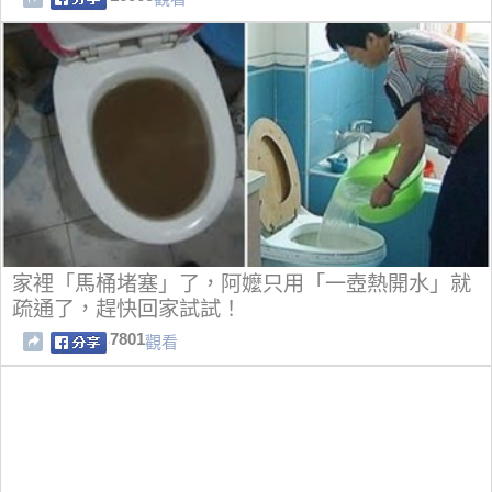
家裡「馬桶堵塞」了，阿嬤只用「一壺熱開水」就
疏通了，趕快回家試試！
7801
觀看