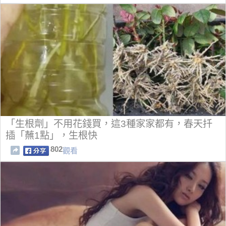
「生根劑」不用花錢買，這3種家家都有，春天扦
插「蘸1點」，生根快
802
觀看