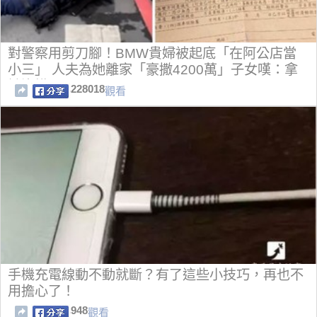
對警察用剪刀腳！BMW貴婦被起底「在阿公店當
小三」 人夫為她離家「豪撒4200萬」子女嘆：拿
她沒轍
228018
觀看
手機充電線動不動就斷？有了這些小技巧，再也不
用擔心了！
948
觀看