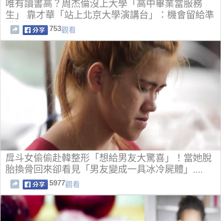
唯有讀書高？周杰倫沒上大學「高中畢業當服務
生」 靠才華「站上北京大學演講台」：機會留給準
備好的人
753
觀看
戽斗女偷偷赴韓整形「想給男友大驚喜」！當她脫
胎換骨回來卻看見「男友變成一具冰冷屍體」....
5977
觀看