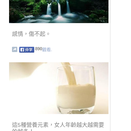
感情，傷不起。
890
觀看.
這5種營養元素，女人年齡越大越需要