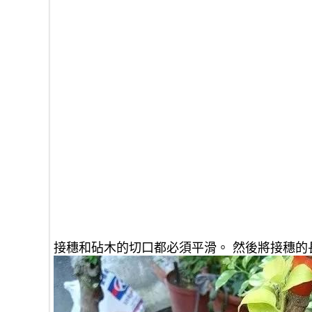
接穗和砧木的切口都必須平滑。 然後將接穗的