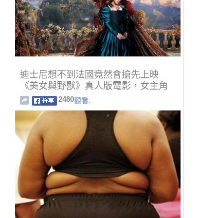
迪士尼想不到法國竟然會搶先上映
《美女與野獸》真人版電影，女主角
和艾瑪華森一樣正啊！
2480
觀看.