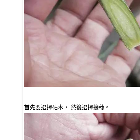
首先要選擇砧木， 然後選擇接穗。