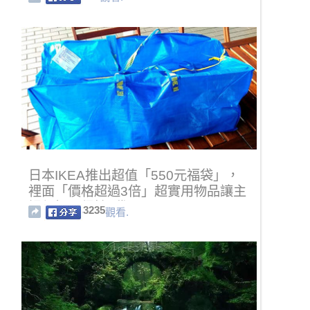
日本IKEA推出超值「550元福袋」，
裡面「價格超過3倍」超實用物品讓主
婦都恨不得搶3袋！
3235
觀看.