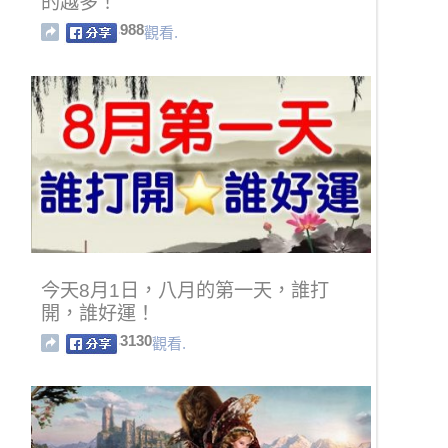
的越多！
988
觀看.
今天8月1日，八月的第一天，誰打
開，誰好運！
3130
觀看.