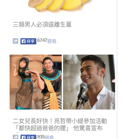
三類男人必須遠離生薑
6747
觀看.
二女兒長好快！亮哲帶小緹參加活動
「都快超過爸爸的腰」 他驚喜宣布
「準備迎接新身分」粉絲都恭喜
935
觀看.