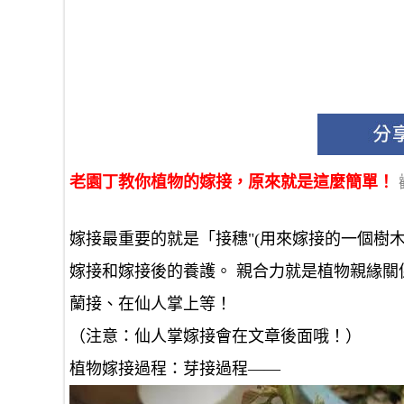
老園丁教你植物的嫁接，原來就是這麼簡單！
嫁接最重要的就是「接穗"(用來嫁接的一個樹木
嫁接和嫁接後的養護。 親合力就是植物親緣關
蘭接、在仙人掌上等！
（注意：仙人掌嫁接會在文章後面哦！）
植物嫁接過程：芽接過程——