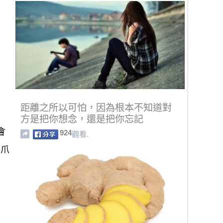
距離之所以可怕，因為根本不知道對
方是把你想念，還是把你忘記
會
924
觀看.
蟹爪