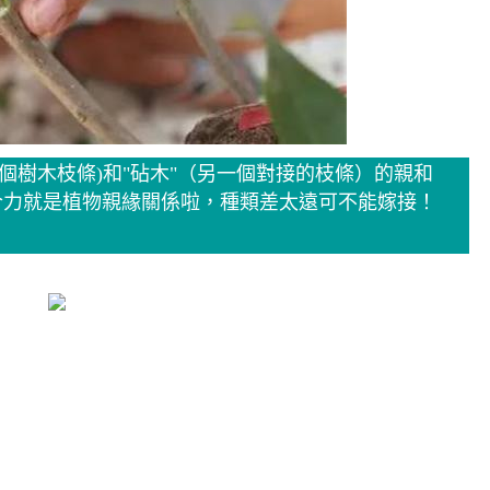
個樹木枝條)和"砧木"（另一個對接的枝條）的親和
合力就是植物親緣關係啦，種類差太遠可不能嫁接！