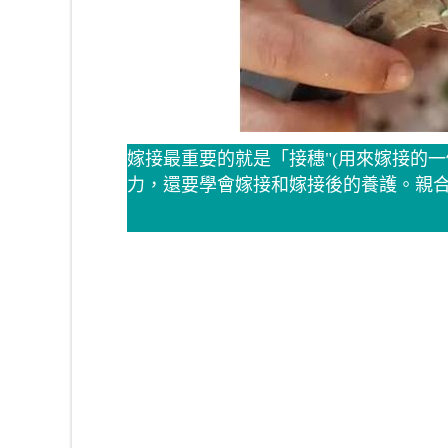
嫁接最重要的就是「接穗"(用來嫁接的一
力，還要學會嫁接和嫁接後的養護。親