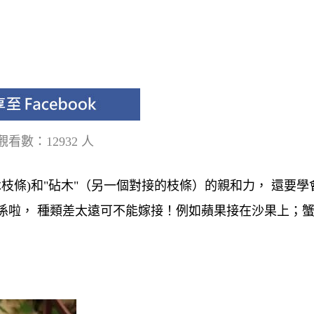
觀看數：12932 人
枝條)和"砧木"（另一個對接的枝條）的親和力， 還要學
係啦， 種類差太遠可不能嫁接！例如蘋果接在沙果上；