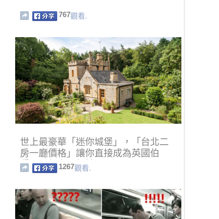
767
觀看.
世上最豪華「迷你城堡」，「台北二
房一廳價格」讓你直接成為英國伯
爵！內部空間超棒！
1267
觀看.