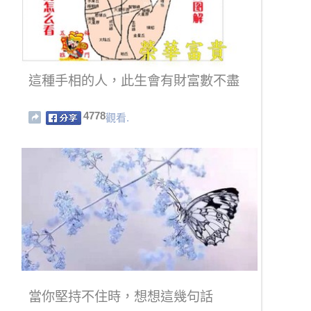
這種手相的人，此生會有財富數不盡
4778
觀看.
當你堅持不住時，想想這幾句話