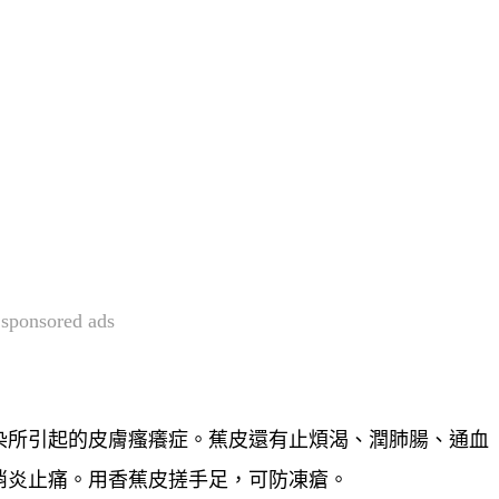
sponsored ads
染所引起的皮膚瘙癢症。蕉皮還有止煩渴、潤肺腸、通血
消炎止痛。用香蕉皮搓手足，可防凍瘡。