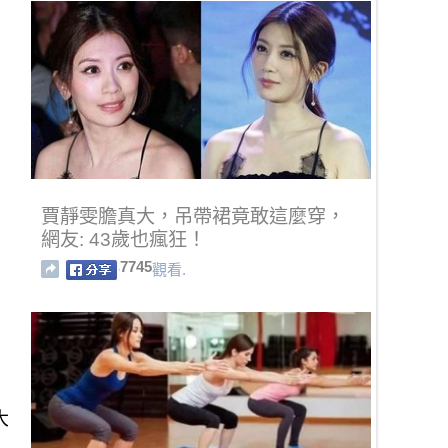
賈靜雯膽真大，吊帶裙竟敢這麼穿，
網友: 43歲也瘋狂！
7745
觀看.
大