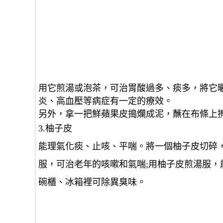
用它煎湯或泡茶，可治胃酸過多、痰多，將它曬
炎、高血壓等病症有一定的療效。
另外，拿一把鮮蘋果皮搗爛成泥，蘸在布條上
3.柚子皮
能理氣化痰、止咳、平喘。將一個柚子皮切碎
服，可治老年的咳嗽和氣喘;用柚子皮煎湯服
碗櫃、冰箱裡可除異臭味。