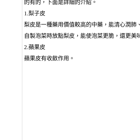
的有的，下面是詳細的介紹。
1.梨子皮
梨皮是一種藥用價值較高的中藥，能清心潤肺
自製泡菜時放點梨皮，能使泡菜更脆，還更美
2.蘋果皮
蘋果皮有收斂作用。