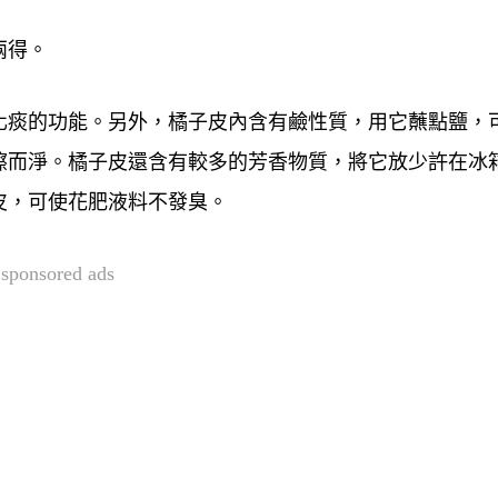
兩得。
化痰的功能。另外，橘子皮內含有鹼性質，用它蘸點鹽，
擦而淨。橘子皮還含有較多的芳香物質，將它放少許在冰
皮，可使花肥液料不發臭。
sponsored ads