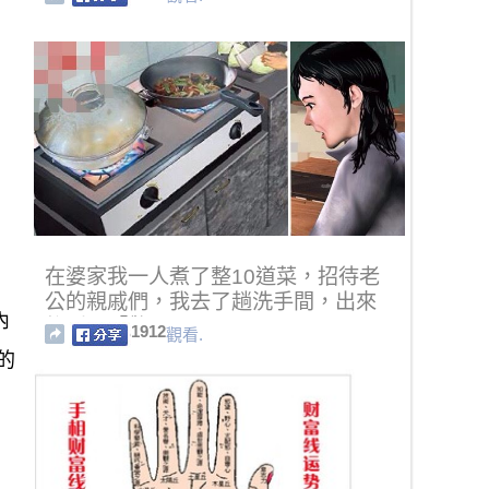
在婆家我一人煮了整10道菜，招待老
公的親戚們，我去了趟洗手間，出來
內
後瞬間「驚」了一下...
1912
觀看.
的