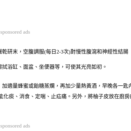
sponsored ads
乾研末，空腹調服(每日2-3次)對慢性腹瀉和神經性結腸
擦拭浴缸、面盆、坐便器等，可使其光亮如初。
，加適量蜂蜜或飴糖蒸爛，再加少量熱黃酒，早晚各一匙
，能化痰、消食、定喘、止疝痛。另外，將柚子皮放在廚房
sponsored ads