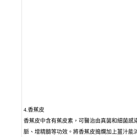
4.香蕉皮
香蕉皮中含有蕉皮素，可醫治由真菌和細菌感
脈、增精髓等功效。將香蕉皮搗爛加上薑汁能