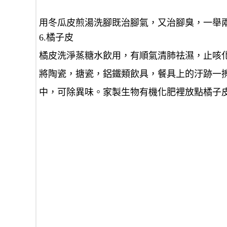
用冬瓜皮煎湯洗腳既治腳氣，又治腳臭，一舉
6.橘子皮
橘皮洗淨蒸糖水飲用，有順氣清肺祛濕，止咳
將陶瓷，搪瓷，鋁鐵類飲具，餐具上的汙跡一
中，可除異味。家製生物有機化肥裡放點橘子