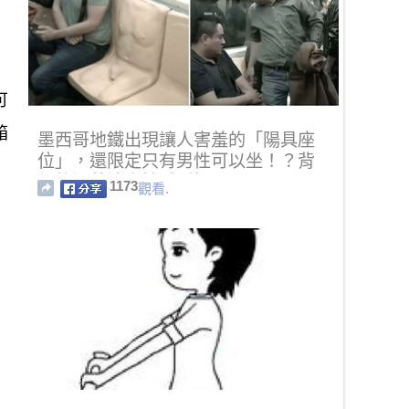
可
箱
墨西哥地鐵出現讓人害羞的「陽具座
位」，還限定只有男性可以坐！？背
後的涵義讓人拍手叫好！
1173
觀看.