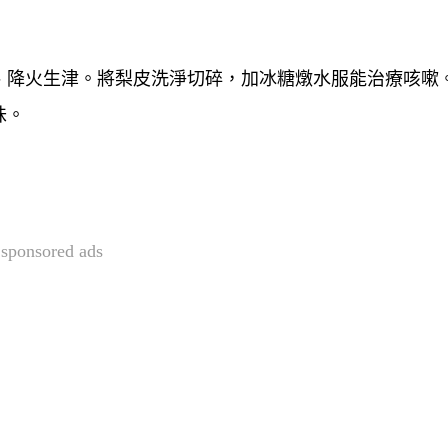
、降火生津。將梨皮洗淨切碎，加冰糖燉水服能治療咳嗽
味。
sponsored ads