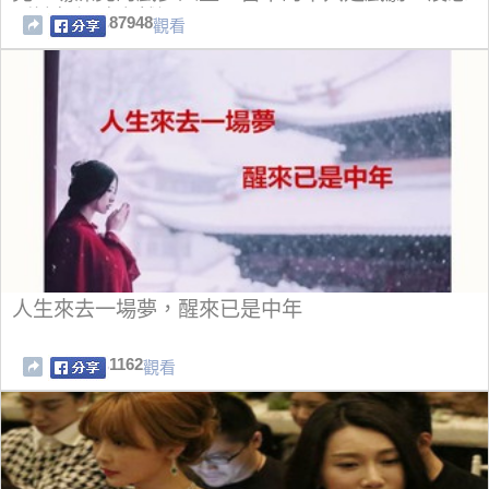
到她年輕時竟然還....
87948
觀看
人生來去一場夢，醒來已是中年
1162
觀看