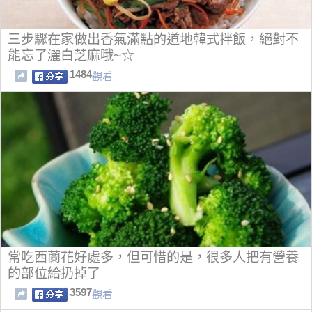
三步驟在家做出香氣滿點的道地韓式拌飯，絕對不
能忘了灑白芝麻哦~☆
1484
觀看
常吃西蘭花好處多，但可惜的是，很多人把有營養
的部位給扔掉了
3597
觀看