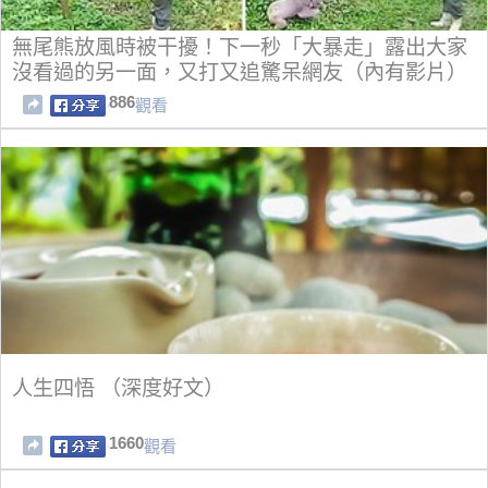
無尾熊放風時被干擾！下一秒「大暴走」露出大家
沒看過的另一面，又打又追驚呆網友（內有影片）
886
觀看
人生四悟 （深度好文）
1660
觀看