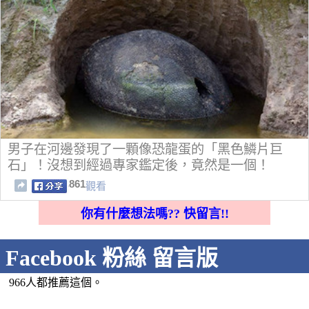
男子在河邊發現了一顆像恐龍蛋的「黑色鱗片巨
石」！沒想到經過專家鑑定後，竟然是一個！
861
觀看
你有什麼想法嗎?? 快留言!!
Facebook 粉絲 留言版
966人都推薦這個。