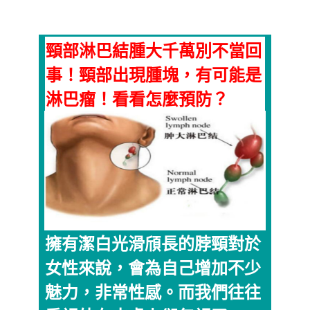
頸部淋巴結腫大千萬別不當回
事！頸部出現腫塊，有可能是
淋巴瘤！看看怎麼預防？
擁有潔白光滑頎長的脖頸對於
女性來說，會為自己增加不少
魅力，非常性感。而我們往往