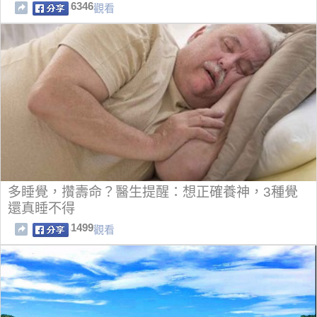
乖到讓人覺得痛心！！
6346
觀看
多睡覺，攢壽命？醫生提醒：想正確養神，3種覺
還真睡不得
1499
觀看