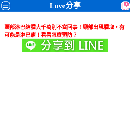
Love分享
頸部淋巴結腫大千萬別不當回事！頸部出現腫塊，有
可能是淋巴瘤！看看怎麼預防？