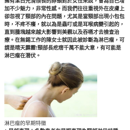
擁有潔白光滑頎長的脖頸對於女性來說，會為自己增
加不少魅力，非常性感。而我們往往重視外在皮膚上
卻忽視了頸部的內在問題，尤其是當頸部出現小包包
時，不疼不癢，就以為是蟲叮或是耳喉病變引起的，
直到腫塊越來越大影響到美觀以及吞嚥才去檢查治
療。在無錫工作的陳女士就因此被診斷為淋巴瘤，可
謂是晴天霹靂!頸部長疙瘩千萬不能大意，有可能是
淋巴瘤在潛伏。
淋巴瘤的早期特徵