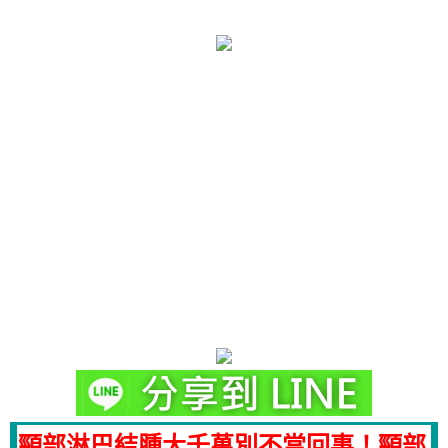
頸部淋巴結腫大千萬別不當回事！頸部