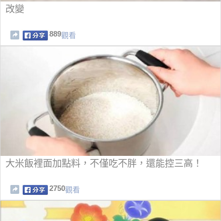
改變
889
觀看
大米飯裡面加點料，不僅吃不胖，還能控三高！
2750
觀看