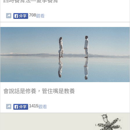
四時養腎法—夏季養腎
708
觀看
會說話是修養，管住嘴是教養
1415
觀看