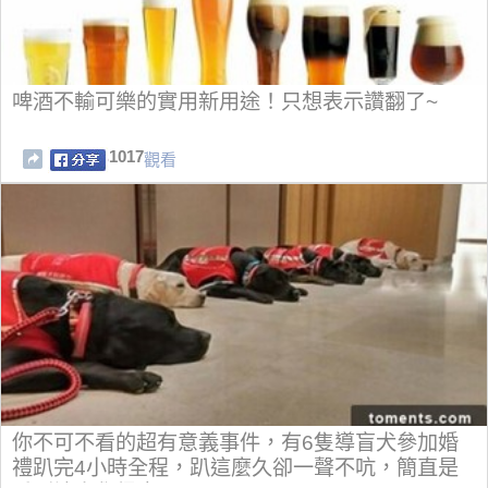
啤酒不輸可樂的實用新用途！只想表示讚翻了~
1017
觀看
你不可不看的超有意義事件，有6隻導盲犬參加婚
禮趴完4小時全程，趴這麼久卻一聲不吭，簡直是