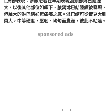
1.局部表現：多數患者在早期表現為頸部淋巴結腫
大，以後其他部位如頜下、腋窩淋巴結陸續被發現，
但腫大的淋巴結卻無痛癢之感。淋巴結可從黃豆大到
棗大，中等硬度，堅韌、均勻而豐滿，彼此不粘連。
sponsored ads