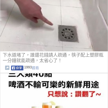
下水道堵了，誰還花錢請人疏通，筷子配上塑膠瓶
一分鐘就能疏通，太省心了！
1993
觀看