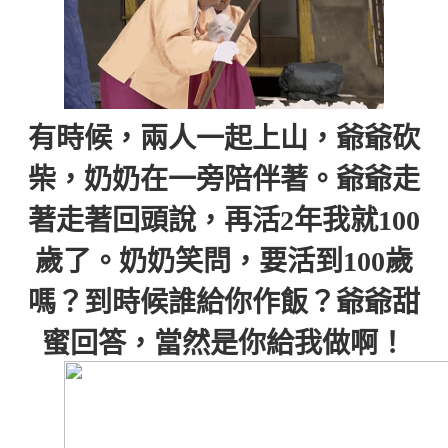
有時候，兩人一起上山，爺爺砍
柴，奶奶在一旁陪伴著。爺爺走
著走著回頭說，再活2年我就100
歲了。奶奶笑問，要活到100歲
嗎？到時候誰給你作飯？爺爺甜
蜜回答，當然是你給我做啊！