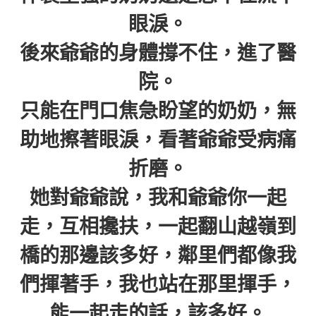
眼淚。
後來爺爺的身體撐不住，進了醫
院。
只能在門口焦急盼望的奶奶，無
助地擦著眼淚，看著爺爺受病痛
折磨。
她對爺爺說，我和爺爺你一起
走，互相攙扶，一起翻山越嶺到
橋的那邊該多好，鄰里們都像我
們揮著手，我也站在那里揮手，
能一起走的話，該多好。