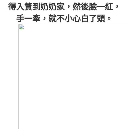
得入贅到奶奶家，然後臉一紅，
手一牽，就不小心白了頭。