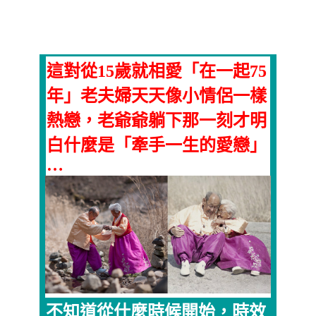
這對從15歲就相愛「在一起75
年」老夫婦天天像小情侶一樣
熱戀，老爺爺躺下那一刻才明
白什麼是「牽手一生的愛戀」
…
不知道從什麼時候開始，時效