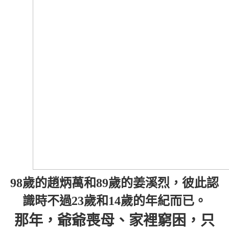
98歲的趙炳萬和89歲的姜溪烈，彼此認
識時不過23歲和14歲的年紀而已。
那年，爺爺喪母、家裡窮困，只