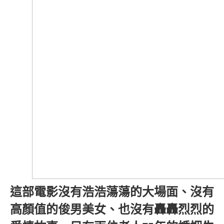
這部電影沒有浩浩蕩蕩的大場面、沒有
高顏值的俊男美女、也沒有轟轟烈烈的