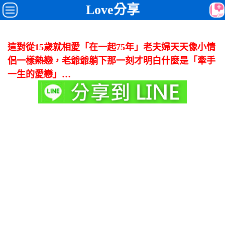
Love分享
這對從15歲就相愛「在一起75年」老夫婦天天像小情
侶一樣熱戀，老爺爺躺下那一刻才明白什麼是「牽手
一生的愛戀」…