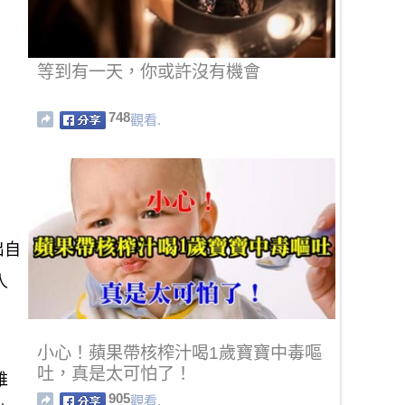
等到有一天，你或許沒有機會
748
觀看.
出自
人
小心！蘋果帶核榨汁喝1歲寶寶中毒嘔
吐，真是太可怕了！
維
905
觀看.