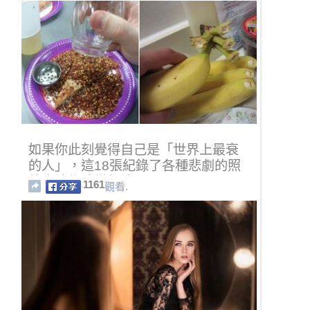
如果你此刻覺得自己是「世界上最衰
的人」，這18張紀錄了各種悲劇的照
片會讓你改變想法！
1161
觀看.