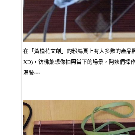
在「黃槿花文創」的粉絲頁上有大多數的產品
XD)，彷彿能想像拍照當下的場景，阿姨們操
溫馨~~