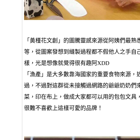
「黃槿花文創」的圖騰靈感來源從阿姨們最熟悉
等，從圖案發想到縫製過程都不假他人之手自
樣，光是想像就覺得很有趣阿XDD
「漁產」是大多數靠海國家的重要食物來源，近
過，不過對這群從未接觸過網路的爺爺奶奶們
菜，印在布上，做成大家都可以用的包包文具
很難不喜歡上這樣可愛的品牌！