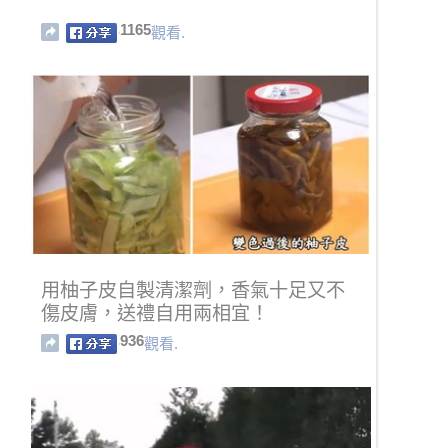
1165
觀看.
用柚子皮自製清潔劑，香氣十足又不
傷皮膚，送禮自用兩相宜！
936
觀看.