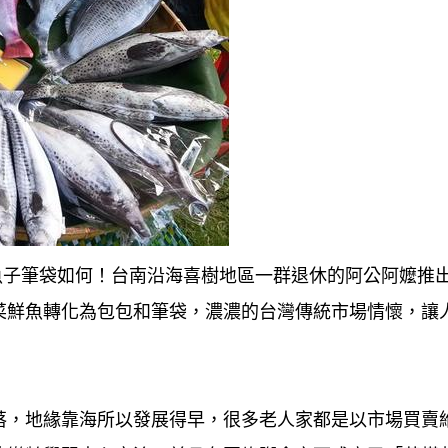
烏魚子筆袋如何！台南沿海喜樹地區一群退休的阿公阿嬤推
菜鮮魚轉化為包包和筆袋，濃濃的台灣傳統市場情懷，讓
落，地緣靠海所以發展得早，很多老人家都是以市場買賣