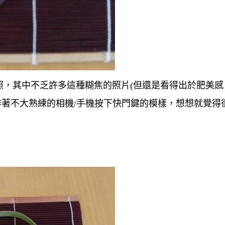
照，其中不乏許多這種糊焦的照片(但還是看得出於肥美感
作著不大熟練的相機/手機按下快門鍵的模樣，想想就覺得