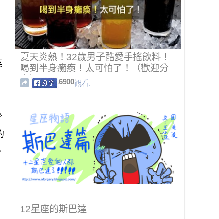
夏天炎熱！32歲男子酷愛手搖飲料！
菜
喝到半身癱瘓！太可怕了​​！（歡迎分
享）
6900
觀看.
少
的
，
12星座的斯巴達