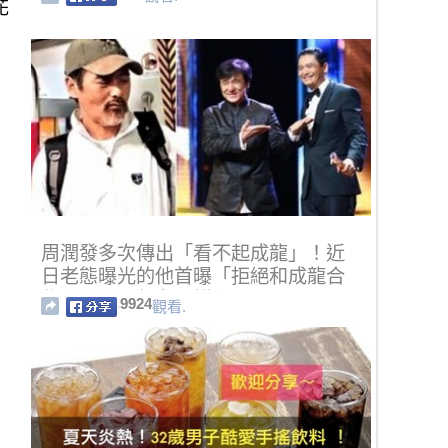
花
周潤發多次傳出「看不起成龍」！近
日老態曝光的他首曝「拒絕和成龍合
作」原因....網友全讚翻！
9924
觀看.