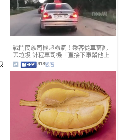
戰鬥民族司機超霸氣！乘客從車窗亂
丟垃圾 計程車司機「直接下車幫他上
最震撼一課」全國推爆
918
很
觀看.