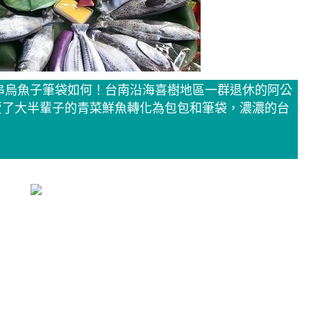
串烏魚子筆袋如何！台南沿海喜樹地區一群退休的阿公
賣了大半輩子的青菜鮮魚轉化為包包和筆袋，濃濃的台