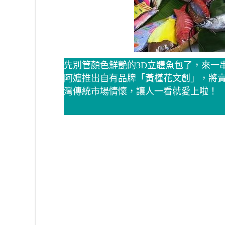
先別管顏色鮮艷的3D立體魚包了，來一
阿嬤推出自有品牌「黃槿花文創」，將
灣傳統市場情懷，讓人一看就愛上啦！