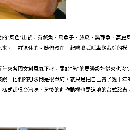
的"菜色"出發，有鹹魚、烏魚子、絲瓜、吳郭魚、高麗
己來，一群退休的阿姨們聚在一起嘰嘰呱呱車縫裁剪的模
年來各國文創風氣正盛，關於"魚"的周邊設計從來也沒
來說，他們的想法倒是很單純，就只是把自己賣了幾十年
，樣式都很台灣味，背後的創作動機也是道地的台式憨直