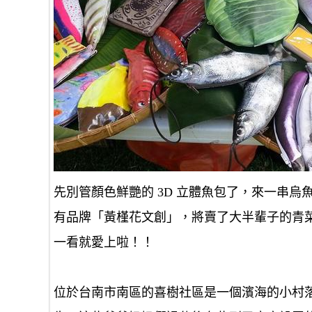
先別管顏色鮮艷的 3D 立體魚包了，來一串
有品牌「黃槿花文創」，將賣了大半輩子的青
一看就愛上啦！！
位於台南市南區的喜樹社區是一個濱海的小村