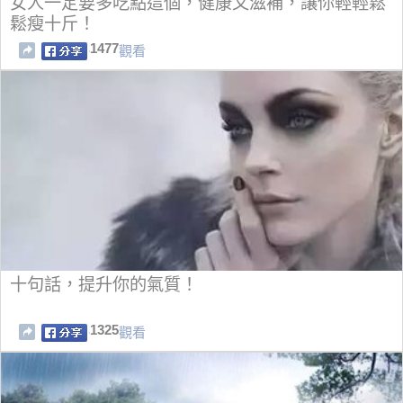
女人一定要多吃點這個，健康又滋補，讓你輕輕鬆
鬆瘦十斤！
1477
觀看
十句話，提升你的氣質！
1325
觀看