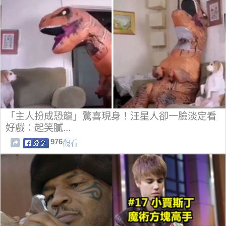
「主人扮成恐龍」驚喜現身！汪星人卻一臉淡定看
好戲：起笑膩...
976
觀看