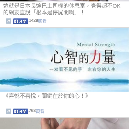
這就是日本長途巴士司機的休息室，覺得超不OK
的網友直說「根本是停屍間啊」！
1429
觀看
《喜悅不喜悅，關鍵在於你的心！》
763
觀看