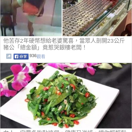
他苦存2年硬幣想給老婆驚喜，當眾人剖開23公斤
豬公「總金額」竟惹哭銀樓老闆！
936
觀看