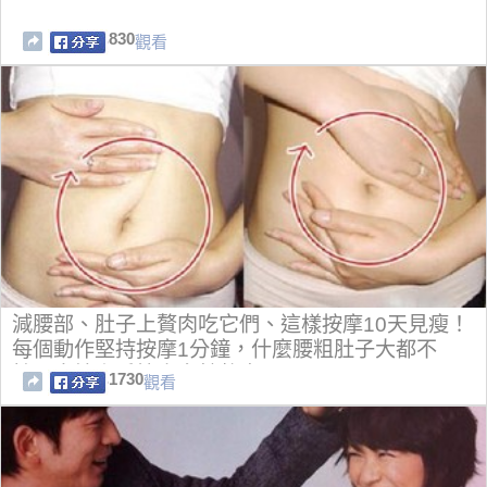
830
觀看
減腰部、肚子上贅肉吃它們、這樣按摩10天見瘦！
每個動作堅持按摩1分鐘，什麼腰粗肚子大都不
怕，直接上手按走多餘贅肉。
1730
觀看