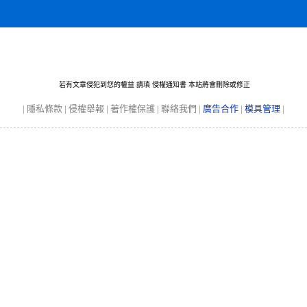
若有文章侵犯到您的權益 請瑱
侵權通知書
本站將會刪除或修正
|
隱私條款
|
侵權舉報
|
著作權保護
|
聯絡我們
|
廣告合作
|
模具管理
|