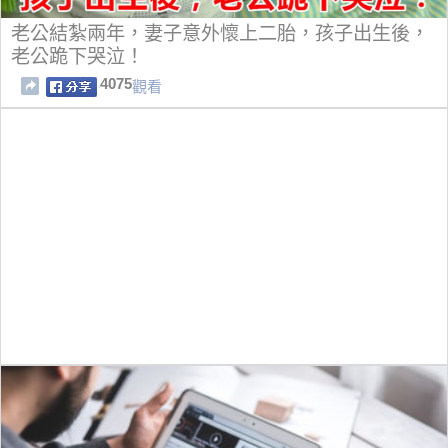
老公結紮兩年，妻子意外懷上二胎，孩子出生後，
老公跪下哭泣！
4075
觀看