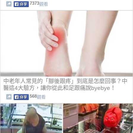
7373
觀看
中老年人常見的「腳後跟疼」到底是怎麼回事？中
醫這4大驗方，讓你從此和足跟痛說byebye！
568
觀看