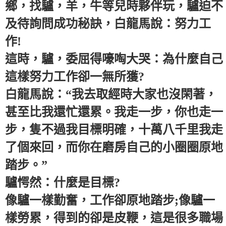
鄉，找驢，羊，牛等兒時夥伴玩，驢迫不
及待詢問成功秘訣，白龍馬說：努力工
作!
這時，驢，委屈得嚎啕大哭：為什麼自己
這樣努力工作卻一無所獲?
白龍馬說：“我去取經時大家也沒閑著，
甚至比我還忙還累。我走一步，你也走一
步，隻不過我目標明確，十萬八千里我走
了個來回，而你在磨房自己的小圈圈原地
踏步。”
驢愕然：什麼是目標?
像驢一樣勤奮，工作卻原地踏步;像驢一
樣勞累，得到的卻是皮鞭，這是很多職場