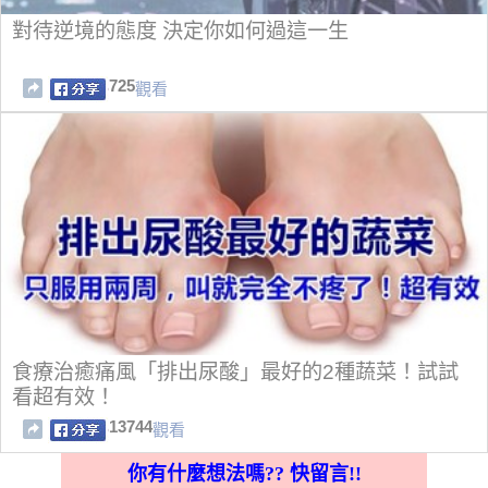
對待逆境的態度 決定你如何過這一生
725
觀看
食療治癒痛風「排出尿酸」最好的2種蔬菜！試試
看超有效！
13744
觀看
你有什麼想法嗎?? 快留言!!