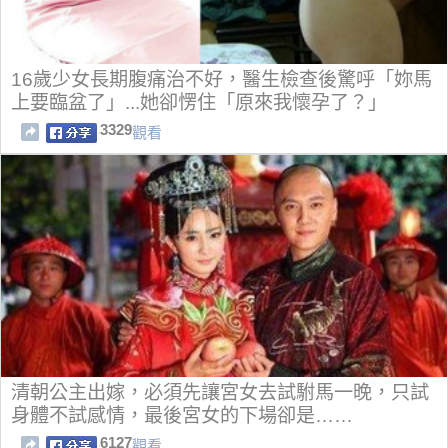
16歲少女長期腹痛治不好，醫生檢查後驚呼「妳馬
上要臨盆了」...她卻愣住「原來我懷孕了？」
3329
觀看
清朝公主出嫁，必須先讓宮女去試駙馬一晚，只試
身體不試感情，最後宮女的下場卻是……
6127
觀看