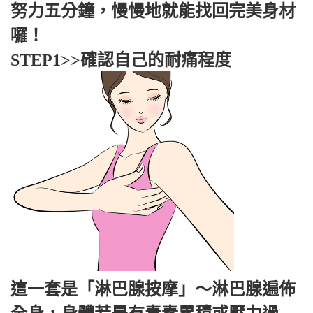
努力五分鐘，慢慢地就能找回完美身材
囉！
STEP1>>確認自己的耐痛程度
這一套是「淋巴腺按摩」～淋巴腺遍佈