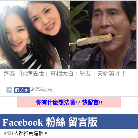
齊秦「因病去世」真相大白，網友：天妒英才！
34751
觀看
你有什麼想法嗎?? 快留言!!
Facebook 粉絲 留言版
4431人都推薦這個。