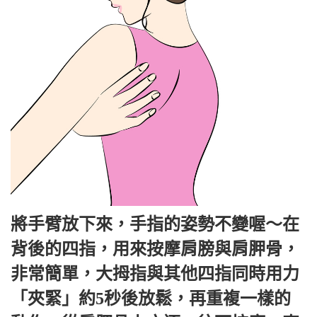
將手臂放下來，手指的姿勢不變喔～在
背後的四指，用來按摩肩膀與肩胛骨，
非常簡單，大拇指與其他四指同時用力
「夾緊」約5秒後放鬆，再重複一樣的