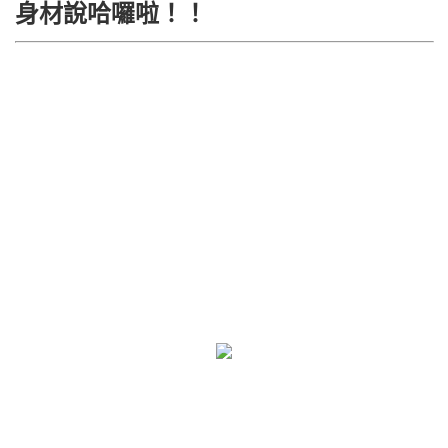
身材說哈囉啦！！