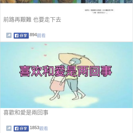
前路再艱難 也要走下去
894
觀看
喜歡和愛是兩回事
1853
觀看