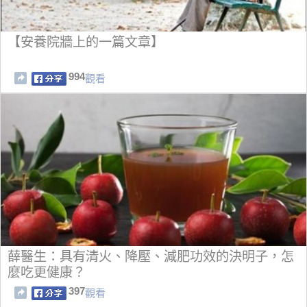
【安養院牆上的一篇文章】
994
觀看
薛醫生：具有清火、降壓、減肥功效的決明子，怎
麼吃更健康？
397
觀看