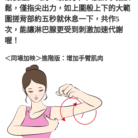
鬆，僅指尖出力，如上圖般上下的大範
圍搓背部約五秒就休息一下，共作5
次，能讓淋巴腺更受到刺激加速代謝
喔！
＜同場加映＞進階版：增加手臂肌肉