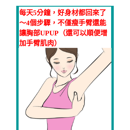
每天5分鐘，好身材都回來了
～4個步驟，不僅瘦手臂還能
讓胸部UPUP（還可以順便增
加手臂肌肉）