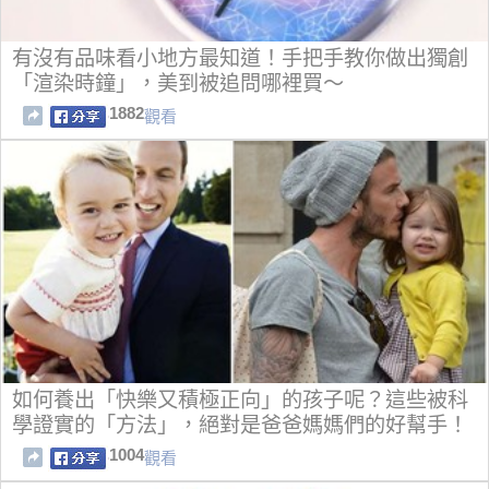
有沒有品味看小地方最知道！手把手教你做出獨創
「渲染時鐘」，美到被追問哪裡買～
1882
觀看
如何養出「快樂又積極正向」的孩子呢？這些被科
學證實的「方法」，絕對是爸爸媽媽們的好幫手！
1004
觀看