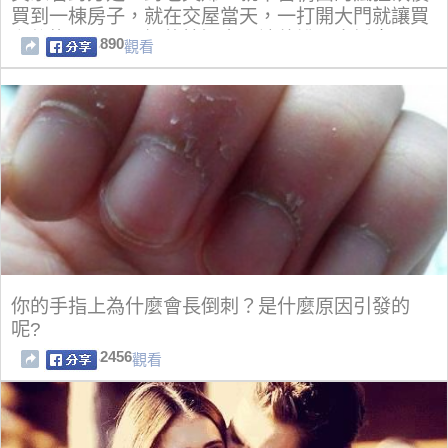
買到一棟房子，就在交屋當天，一打開大門就讓買
主後悔不已，屋裡的情況完全讓他說不出話來.
890
觀看
你的手指上為什麼會長倒刺？是什麼原因引發的
呢?
2456
觀看