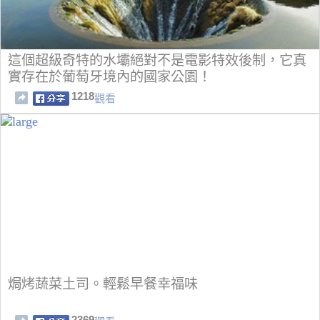
這個超級奇特的水壩絕對不是電影特效後制，它真
實存在於葡萄牙境內的國家公園！
1218
觀看
焗烤蔬菜土司。輕鬆早餐幸福味
2369