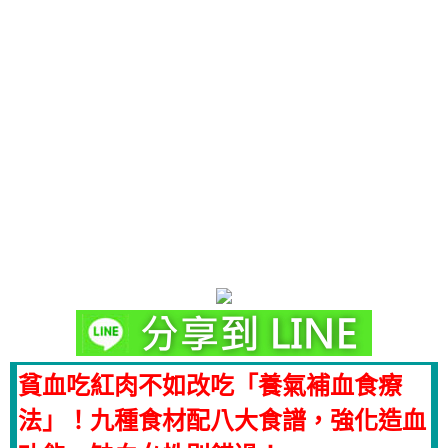
貧血吃紅肉不如改吃「養氣補血食療
法」！九種食材配八大食譜，強化造血