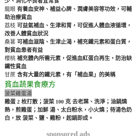
少、消化不良者宜常食
龍眼
有養血安神、補益心脾、潤膚美容等功效，可輔
助治療貧血
荔枝
可益氣補血、生津和胃，可促進人體血液循環，
改善人體貧血狀況
桑葚
可補血滋陰、生津止渴，補充鐵元素和蛋白質，
對貧血患者有益
櫻桃
補充體內所需元素，促進血紅蛋白再生，防治缺
鐵性貧血
甘蔗
含有大量的鐵元素，有「補血果」的美稱
貧血蔬果食療方
菠菜雞蛋湯
雞蛋 2 枚打散；菠菜 100 克 去老葉、洗淨；油鍋燒
熱，煎雞蛋；加鮮 湯、太白粉水，小火燒；待湯色奶
白，放 菠菜、鹽、雞粉，起鍋即成。
sponsored ads