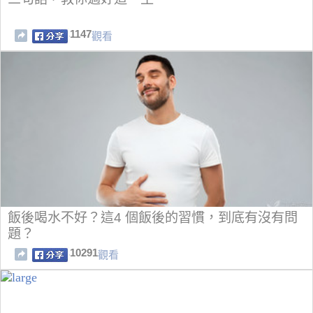
1147
觀看
飯後喝水不好？這4 個飯後的習慣，到底有沒有問
題？
10291
觀看