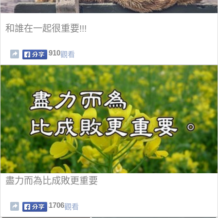
和誰在一起很重要!!!
910
觀看
盡力而為比成敗更重要
1706
觀看