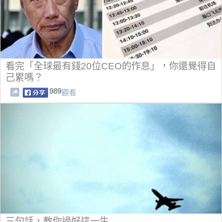
看完「全球最有錢20位CEO的作息」，你還覺得自
己累嗎？
989
觀看
三句話，教你過好這一生