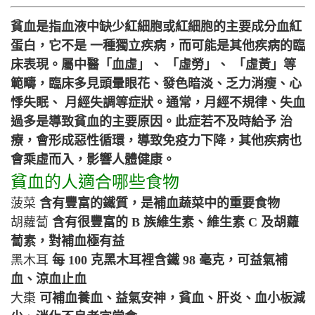
貧血是指血液中缺少紅細胞或紅細胞的主要成分血紅
蛋白，它不是 一種獨立疾病，而可能是其他疾病的臨
床表現。屬中醫「血虛」、 「虛勞」、 「虛黃」等
範疇，臨床多見頭暈眼花、發色暗淡、乏力消瘦、心
悸失眠、 月經失調等症狀。通常，月經不規律、失血
過多是導致貧血的主要原因。此症若不及時給予 治
療，會形成惡性循環，導致免疫力下降，其他疾病也
會乘虛而入，影響人體健康。
貧血的人適合哪些食物
菠菜
含有豐富的鐵質，是補血蔬菜中的重要食物
胡蘿蔔
含有很豐富的 B 族維生素、維生素 C 及胡蘿
蔔素，對補血極有益
黑木耳
每 100 克黑木耳裡含鐵 98 毫克，可益氣補
血、涼血止血
大棗
可補血養血、益氣安神，貧血、肝炎、血小板減