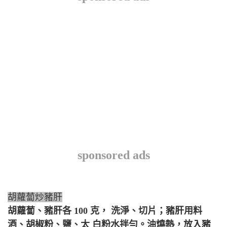
sponsored ads
胡蘿蔔炒豬肝
胡蘿蔔、豬肝各 100 克， 洗淨、切片；豬肝用料
酒、胡椒粉、鹽、太 白粉水拌勻。油燒熱，放入豬