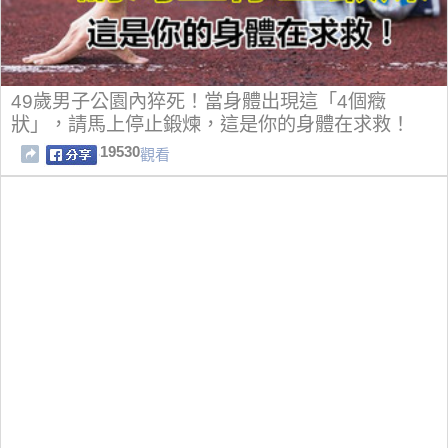
49歲男子公園內猝死！當身體出現這「4個癥
狀」，請馬上停止鍛煉，這是你的身體在求救！
19530
觀看