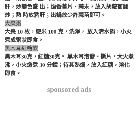
肝，炒變色盛 出；煸香薑片、蒜末，放入胡蘿蔔翻
炒；熟 時放豬肝；出鍋放少許蒜苗即可。
大棗粥
大棗 10 枚，粳米 100 克，洗淨， 放入清水鍋，小火
煮成粥狀即食。
黑木耳紅糖飲
黑木耳30克，紅糖30克。 黑木耳泡發、撕片，大火煮
沸，小火燉煮 30 分鐘；待其熟爛，放入紅糖，溶化
即食。
sponsored ads