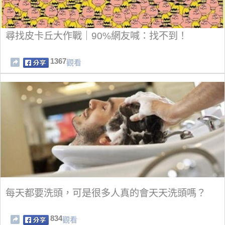
尋找皮卡丘大作戰｜90%網友喊：找不到！
1367
觀看
每天都要洗頭，可是很多人真的會天天洗頭嗎？
834
觀看