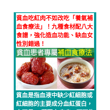
貧血吃紅肉不如改吃「養氣補
血食療法」！九種食材配八大
食譜，強化造血功能、缺血女
性別錯過！
貧血是指血液中缺少紅細胞或
紅細胞的主要成分血紅蛋白，