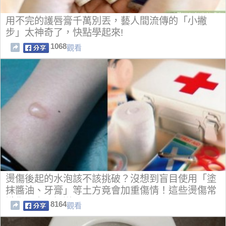
用不完的護唇膏千萬別丟，藝人間流傳的「小撇
步」太神奇了，快點學起來!
1068
觀看
燙傷後起的水泡該不該挑破？沒想到盲目使用「塗
抹醬油、牙膏」等土方竟會加重傷情！這些燙傷常
識你一定要知道！！
8164
觀看