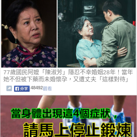
77歲國民阿嬤「陳淑芳」隱忍不幸婚姻28年！當年
她不但被下藥而未婚懷孕，又遭丈夫「這樣對待」
…
48492
觀看