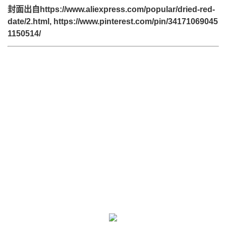
封面出自https://www.aliexpress.com/popular/dried-red-
date/2.html, https://www.pinterest.com/pin/34171069045
1150514/