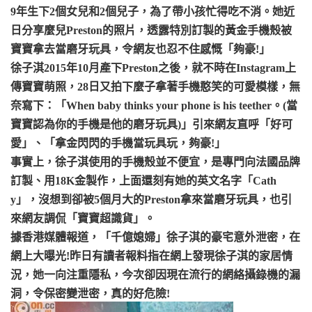
9年生下2個女兒和2個兒子，為了帶小孩忙得吃不消。她近
日分享麼兒Preston的照片，透露特別訂製的黃金手機殼被
寶寶拿去當磨牙玩具，令網友也忍不住感慨「夠豪!」
徐子淇2015年10月產下Preston之後，就不時在Instagram上
傳寶寶萌照，28日又拍下麼子拿著手機憨笑的可愛模樣，無
奈寫下：「When baby thinks your phone is his teether。(當
寶寶認為你的手機是他的磨牙玩具)」引來網友直呼「好可
愛」、「拿金閃閃的手機當玩具玩，夠豪!」
事實上，徐子淇使用的手機殼並不便宜，是專門向法國品牌
訂製、用18K金製作，上面還刻有她的英文名字「Cath
y」，沒想到卻被5個月大的Preston拿來當磨牙玩具，也引
來網友調侃「寶寶超識貨」。
據香港媒體報道，「千億媳婦」徐子淇的豪宅意外泄密，在
網上大曝光!昨日有讀者報料指在網上發現徐子淇的家居情
況，她一向注重隱私，今次卻因現在流行的網絡攝錄機的漏
洞，令保密變泄密，真的好危險!