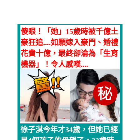
傻眼！「她」15歲時被千億土
豪狂追....如願嫁入豪門、婚禮
花費十億，最終卻淪為「生育
機器」！令人感嘆....
徐子淇今年才34歲，但她已經