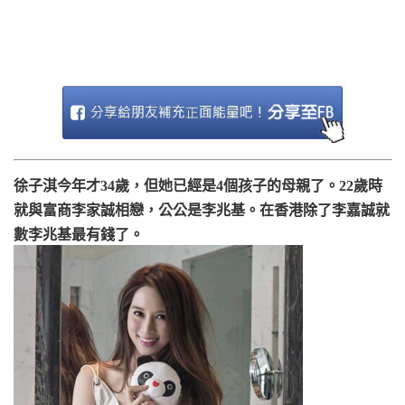
徐子淇今年才34歲，但她已經是4個孩子的母親了。22歲時
就與富商李家誠相戀，公公是李兆基。在香港除了李嘉誠就
數李兆基最有錢了。