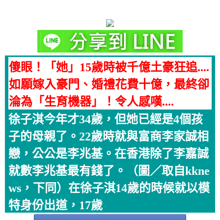
傻眼！「她」15歲時被千億土豪狂追....
如願嫁入豪門、婚禮花費十億，最終卻
淪為「生育機器」！令人感嘆....
徐子淇今年才34歲，但她已經是4個孩
子的母親了。22歲時就與富商李家誠相
戀，公公是李兆基。在香港除了李嘉誠
就數李兆基最有錢了。（圖／取自kkne
ws，下同）在徐子淇14歲的時候就以模
特身份出道，17歲