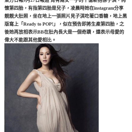
東方日報9月27日報道 育有兩女一子的千億新抱徐子淇，再
懷第四胎，有指第四胎是兒子，凌晨時她在instagram分享
靚靚大肚照，坐在地上一張照片見子淇吃著口香糖，地上黑
版寫上「Ready to POP!」，似在預告即將生產第四胎，之
後她再放相表示BB在肚內長大是一個奇蹟，還表示母愛的
偉大不能跟其他愛相比。