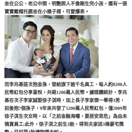
坐在公公、老公中間，明艷照人不像剛生完小孩，還有一張
寶寶戴帽托腮坐在小桶子裡，可愛爆表。
而李兆基這次抱金孫，發給旗下逾千名員工、每人約8200人
民幣紅包分享喜悅，共砸1200萬人民幣。據媒體統計，李兆
基在次子李家誠娶徐子淇時，加上長子李家傑一舉得3男，
前後抱7個孫子，9年來共發了5200萬人民幣紅包，僅2009年
徐子淇生次女時，以「之前金融海嘯，要居安思危」為由未
犒賞員工;此外，徐子淇之前生3胎，得到夫家送3棟豪宅獎