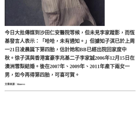
今日大批傳媒到沙田仁安醫院等候，但未見李家蹤影，而恆
基發言人表示：「哈哈，未有通知。」但據知子淇已於上周
一21日凌晨誕下第四胎，估計她和BB已經出院回家度中
秋。徐子淇與香港富豪李兆基二子李家誠2006年12月15日在
澳洲雪梨結婚。後在2007年、2009年、2011年產下兩女一
男，如今再得第四胎，可喜可賀。
文章來源：
kknews