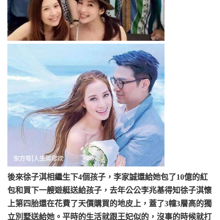
後來徐子淇相繼生下4個孩子，李家誠還給她包了10億的紅
包和買下一艘遊艇送給孩子，去年公公李兆基得知徐子淇懷
上第四胎還在花費了天價購買的地皮上，蓋了3幢3層高的獨
立別墅送給她。平時的生活就跟王妃似的，沒事的時候就打