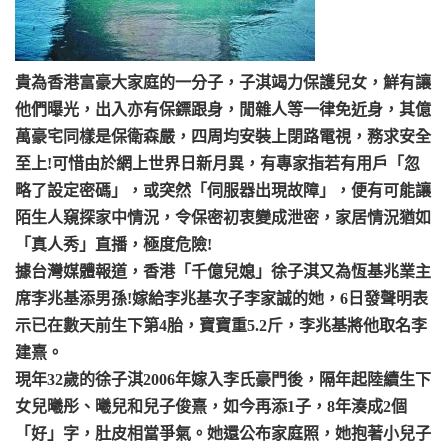
貴為香港富豪大家庭的一分子，子淇竭力保護兒女，鮮有讓
他們曝光，出入亦有保鏢跟身，閒雜人等一律免近身，其億
萬豪宅同樣是保衛森嚴，四周均安裝上閉路電視，務求安全
至上!可惜由於網上世界日新月異，有專家指若有用戶「忽
略了設定密碼」，或突然「伺服器出現故障」，便有可能讓
陌生人窺探家中情況，令保密初衷變成泄密，家居情況猶如
「真人秀」直播，極度危險!
據台灣媒體報道，香港「千億兒媳」徐子淇又為恆基兆業主
席李兆基添男孫!嫁給李兆基次子李家誠的她，6日發聲明表
示已在數天前生下第4胎，寶寶重5.2斤，李兆基將他取名李
建熹。
現年32歲的徐子淇2006年嫁入李氏豪門後，隔年起陸續生下
女兒曦彤、曦兒和兒子俊熹，如今再添1子，8年湊成2個
「好」字，肚皮相當爭氣。她還公布家庭照，她抱著小兒子