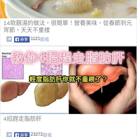
14款靚湯的做法，很簡單！營養美味，從春節到元
宵節，天天不重樣
1121
觀看
4招趕走脂肪肝
23272
觀看