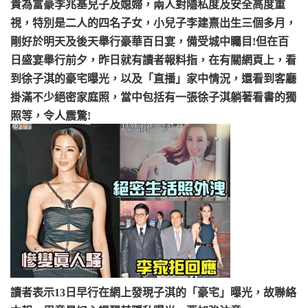
貴為富豪李兆基兒子及媳婦，兩人對隱私度及安全高度重
視，特別是二人的四名子女，小兒子李建熹出生三個多月，
剛好於明天及後天舉行豪華百日宴，備受城中矚目!但在百
日盛宴舉行前夕，昨日就有讀者報料指，在有關網頁上，看
到徐子淇的豪宅曝光，以及「直播」家中情況，還看到客廳
掛滿不少絕密家庭照，當中包括有一張徐子淇躺著看書的獨
照等，令人震驚!
讀者表示13日早行在網上發現子淇的「豪宅」曝光，故聯絡