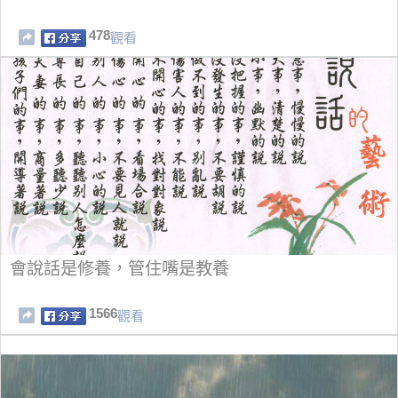
478
觀看
會說話是修養，管住嘴是教養
1566
觀看