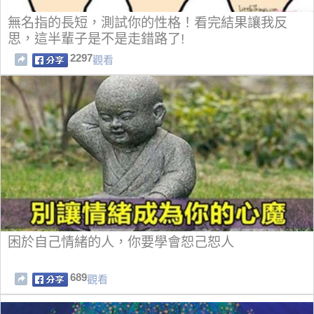
無名指的長短，測試你的性格！看完結果讓我反
思，這半輩子是不是走錯路了!
2297
觀看
困於自己情緒的人，你要學會恕己恕人
689
觀看