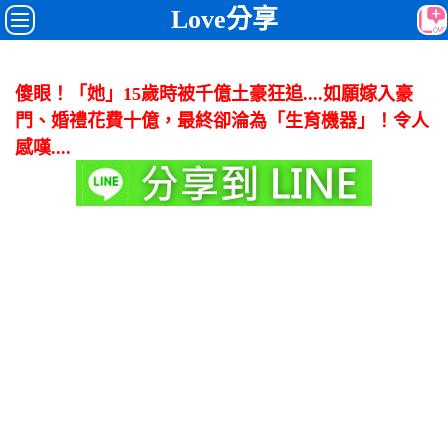
Love分享
傻眼！「她」15歲時被千億土豪狂追....如願嫁入豪
門、婚禮花費十億，最終卻淪為「生育機器」！令人
感嘆....