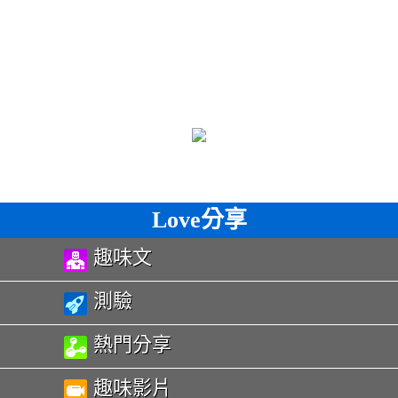
Love分享
趣味文
測驗
熱門分享
趣味影片