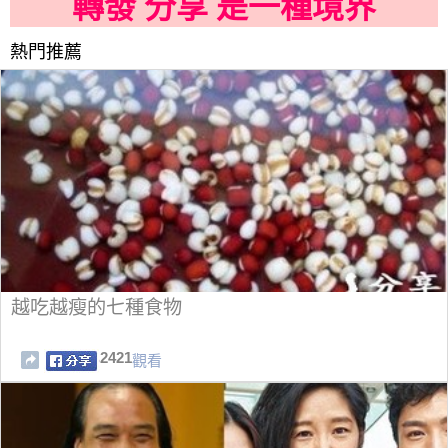
轉發 分享 是一種境界
熱門推薦
越吃越瘦的七種食物
2421
觀看