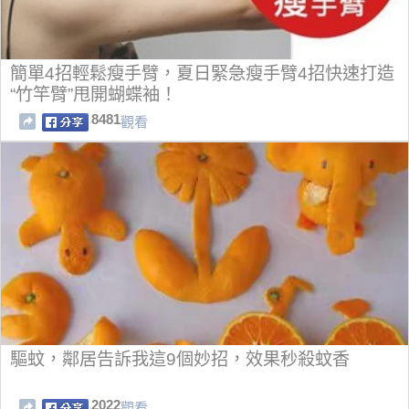
簡單4招輕鬆瘦手臂，夏日緊急瘦手臂4招快速打造
“竹竿臂”甩開蝴蝶袖！
8481
觀看
驅蚊，鄰居告訴我這9個妙招，效果秒殺蚊香
2022
觀看