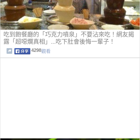
吃到飽餐廳的「巧克力噴泉」不要沾來吃！網友揭
露「超噁爛真相」...吃下肚會後悔一輩子！
4298
觀看