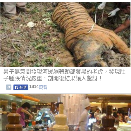
男子無意間發現河邊躺著頭部發黑的老虎，發現肚
子腫脹情況嚴重，剖開後結果讓人驚訝！
1814
觀看