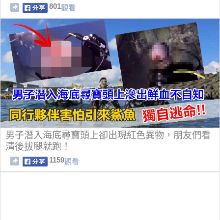
801
觀看
男子潛入海底尋寶頭上卻出現紅色異物，朋友們看
清後拔腿就跑！
1159
觀看