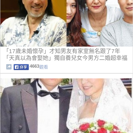
「17歲未婚懷孕」才知男友有家室無名跟了7年
「天真以為會娶她」獨自養兒女今男方二婚超幸福
4663
觀看