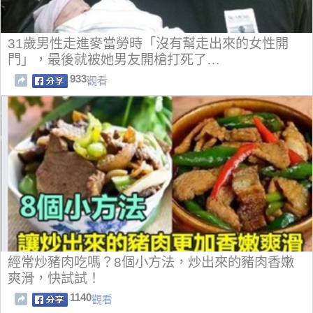
31歲男性走進麥當勞時「沒有幫走出來的女性開
門」，最後就被她男友開槍打死了…
933
觀看
經常炒豬肉吃嗎？8個小方法，炒出來的豬肉香嫩
爽滑，快試試！
1140
觀看