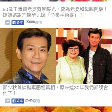
50歲王識賢老婆背景曝光，曾為老婆和母親鬧翻！
媽媽還詛咒懷孕兒媳「命喪手術臺」！
15080
觀看
鄭少秋首談拋棄肥姐真相，原來這30年我們都誤會
他了！
2545
觀看