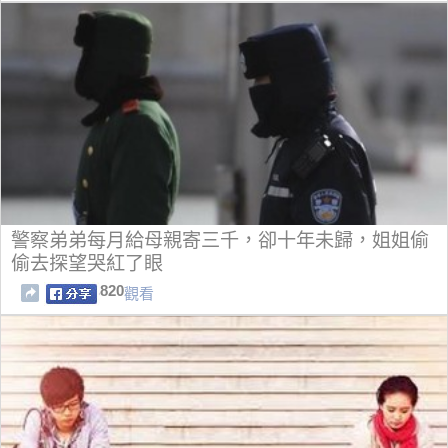
警察弟弟每月給母親寄三千，卻十年未歸，姐姐偷
偷去探望哭紅了眼
820
觀看