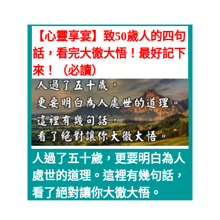
【心靈享宴】致50歲人的四句
話，看完大徹大悟！最好記下
來！（必讀）
人過了五十歲，更要明白為人
處世的道理。這裡有幾句話，
看了絕對讓你大徹大悟。