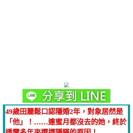
49歲田麗鬆口認隱婚2年，對象居然是
「他」！……連蜜月都沒去的她，終於
透露多年來選擇隱瞞的原因！