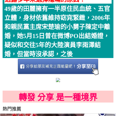
49歲的田麗擁有一半原住民血統、五官
立體，身材依舊維持窈窕緊緻，2006年
和親民黨主席宋楚瑜的小舅子陳定中離
婚，她5月15日曾在微博PO出結婚證，
疑似和交往5年的大陸演員李雨澤結
婚，但當時沒承認，之後
轉發 分享 是一種境界
熱門推薦