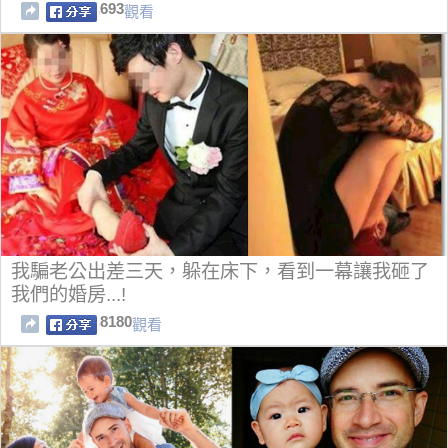
693
觀看
我騙老公出差三天，躲在床下，看到一幕讓我砸了
我們的婚房...!
8180
觀看