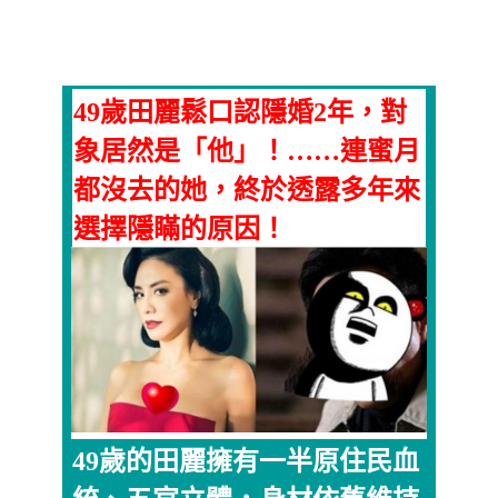
49歲田麗鬆口認隱婚2年，對
象居然是「他」！……連蜜月
都沒去的她，終於透露多年來
選擇隱瞞的原因！
49歲的田麗擁有一半原住民血