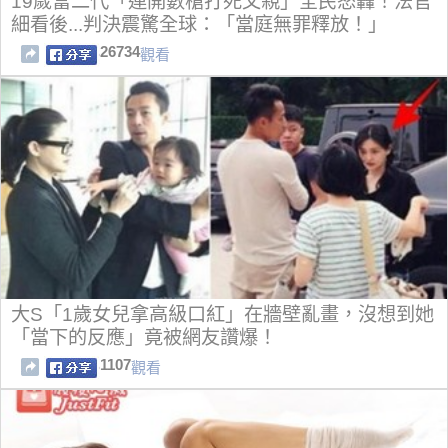
19歲富二代「連開數槍打死父親」全民怒轟！法官
細看後...判決震驚全球：「當庭無罪釋放！」
26734
觀看
大S「1歲女兒拿高級口紅」在牆壁亂畫，沒想到她
「當下的反應」竟被網友讚爆！
1107
觀看