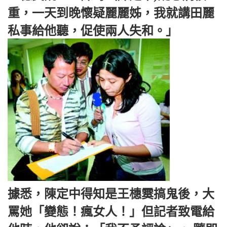
重，一天到晚懷疑麗麗姊，我就講田麗
私事給他聽，促使兩人失和。」
據悉，陳定中得知是王橞霙搞鬼後，大
罵她「變態！瘋女人！」但記者致電給