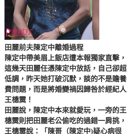
田麗前夫陳定中離婚過程
陳定中帶美眉上飯店遭本報獨家直擊，
這幾天田麗任憑陳定中放話，自己卻超
低調，昨天她打破沉默，談的不是贍養
費問題，而是將婚變禍因歸咎於經紀人
王橞霙！
田麗說，陳定中本來就愛玩，一旁的王
橞霙則把田麗老公偷吃的過錯一肩挑，
王橞霙說：「陳哥（陳定中)疑心病很