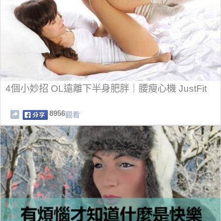
4個小妙招 OL遠離下半身肥胖｜腰瘦心機 JustFit
8956
觀看