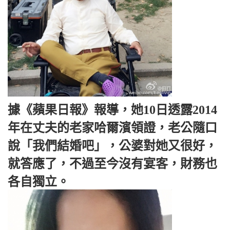
據《蘋果日報》報導，她10日透露2014
年在丈夫的老家哈爾濱領證，老公隨口
說「我們結婚吧」，公婆​​對她又很好，
就答應了，不過至今沒有宴客，財務也
各自獨立。