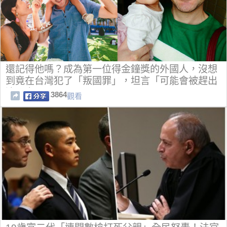
還記得他嗎？成為第一位得金鐘獎的外國人，沒想
到竟在台灣犯了「叛國罪」，坦言「可能會被趕出
這國家」
3864
觀看