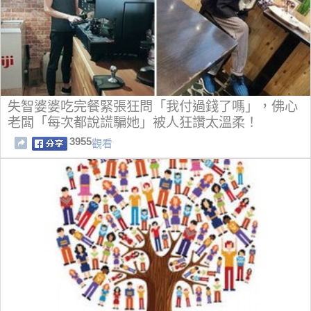
失智婆婆吃完餐緊張狂問「我付過錢了嗎」，佛心
老闆「每次都說謊騙她」被人狂讚太溫柔！
3955
觀看