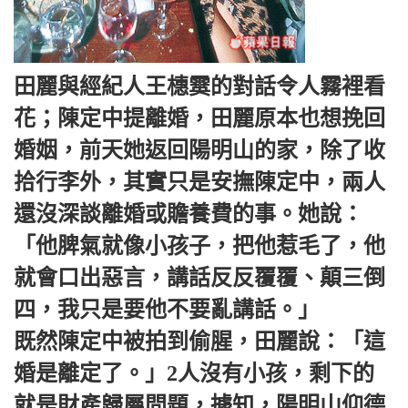
田麗與經紀人王橞霙的對話令人霧裡看
花；陳定中提離婚，田麗原本也想挽回
婚姻，前天她返回陽明山的家，除了收
拾行李外，其實只是安撫陳定中，兩人
還沒深談離婚或贍養費的事。
她說：
「他脾氣就像小孩子，把他惹毛了，他
就會口出惡言，講話反反覆覆、顛三倒
四，我只是要他不要亂講話。」
既然陳定中被拍到偷腥，田麗說：「這
婚是離定了。」2人沒有小孩，剩下的
就是財產歸屬問題，據知，陽明山仰德