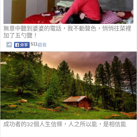
無意中聽到婆婆的電話，我不動聲色，悄悄往菜裡
加了五勺鹽！
511
觀看
成功者的32個人生信條，人之所以能，是相信能