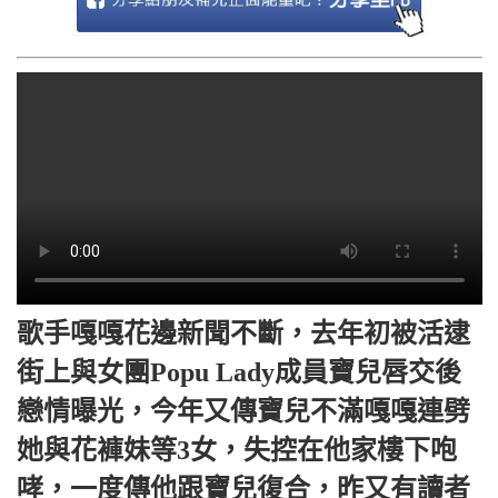
歌手嘎嘎花邊新聞不斷，去年初被活逮
街上與女團Popu Lady成員寶兒唇交後
戀情曝光，今年又傳寶兒不滿嘎嘎連劈
她與花褲妹等3女，失控在他家樓下咆
哮，一度傳他跟寶兒復合，昨又有讀者