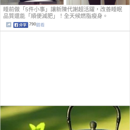
睡前做「5件小事」讓新陳代謝超活躍，改善睡眠
品質還能「順便減肥」！全天候燃脂瘦身。
790
觀看