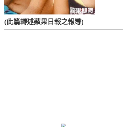
(此篇轉述蘋果日報之報導)