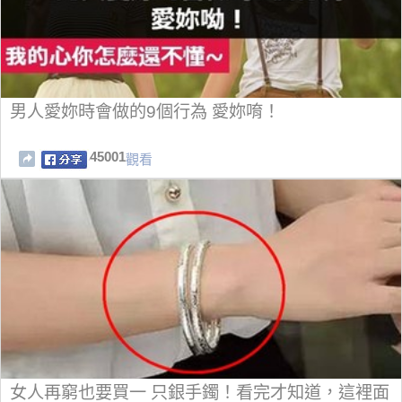
男人愛妳時會做的9個行為 愛妳唷！
45001
觀看
女人再窮也要買一 只銀手鐲！看完才知道，這裡面