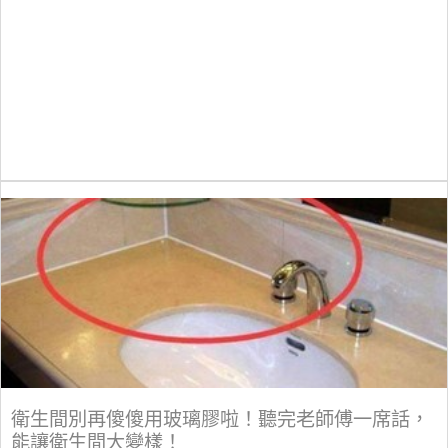
衛生間別再傻傻用玻璃膠啦！聽完老師傅一席話，
能讓衛生間大變樣！