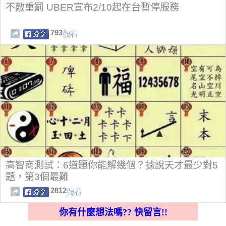
不敵重罰 UBER宣布2/10起在台暫停服務
793
觀看
高智商測試：6道題你能解幾個？據說天才最少對5
題，第3個最難
2812
觀看
你有什麼想法嗎?? 快留言!!