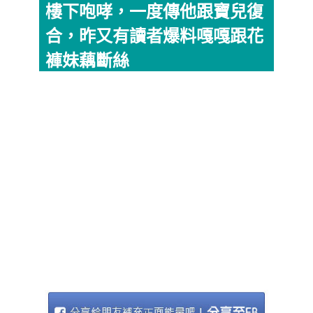
樓下咆哮，一度傳他跟寶兒復
合，昨又有讀者爆料嘎嘎跟花
褲妹藕斷絲