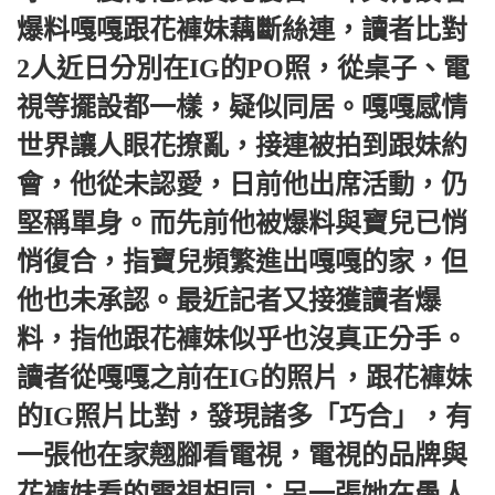
爆料嘎嘎跟花褲妹藕斷絲連，讀者比對
2人近日分別在IG的PO照，從桌子、電
視等擺設都一樣，疑似同居。
嘎嘎感情
世界讓人眼花撩亂，接連被拍到跟妹約
會，他從未認愛，日前他出席活動，仍
堅稱單身。
而先前他被爆料與寶兒已悄
悄復合，指寶兒頻繁進出嘎嘎的家，但
他也未承認。
最近記者又接獲讀者爆
料，指他跟花褲妹似乎也沒真正分手。
讀者從嘎嘎之前在IG的照片，跟花褲妹
的IG照片比對，發現諸多「巧合」，有
一張他在家翹腳看電視，電視的品牌與
花褲妹看的電視相同；另一張她在愚人