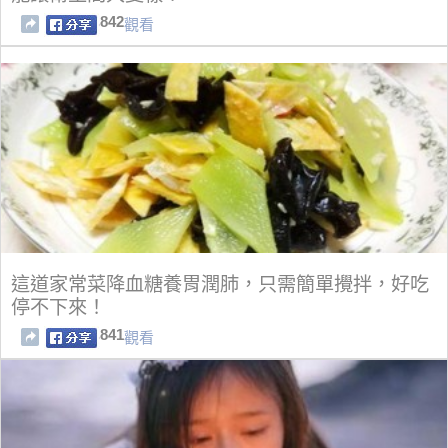
842
觀看
這道家常菜降血糖養胃潤肺，只需簡單攪拌，好吃
停不下來！
841
觀看