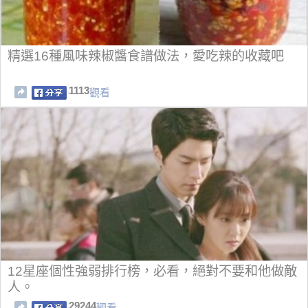
精選16種風味辣椒醬食譜做法，愛吃辣的收藏吧
1113
觀看
12星座個性強弱排行榜，必看，絕對不要和他做敵
人。
29244
觀看