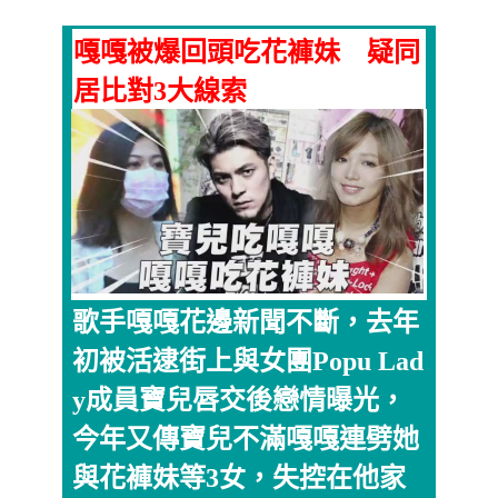
嘎嘎被爆回頭吃花褲妹 疑同
居比對3大線索
歌手嘎嘎花邊新聞不斷，去年
初被活逮街上與女團Popu Lad
y成員寶兒唇交後戀情曝光，
今年又傳寶兒不滿嘎嘎連劈她
與花褲妹等3女，失控在他家