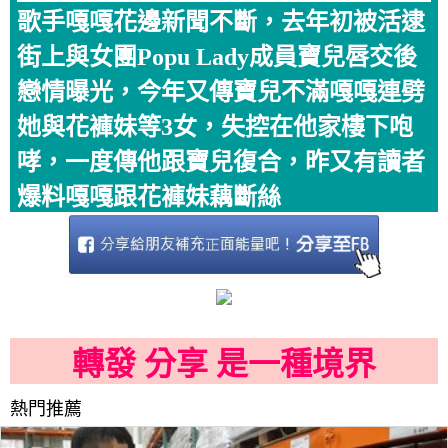
歌手嘎嘎花邊新聞不斷，去年初被活逮
街上與女團Popu Lady成員寶兒唇交後
戀情曝光，今年又傳寶兒不滿嘎嘎連劈
她與花褲妹等3女，失控在他家樓下咆
哮，一度傳他跟寶兒復合，昨又有讀者
爆料嘎嘎跟花褲妹藕斷絲
轉發 分享 是一種境界
熱門推薦