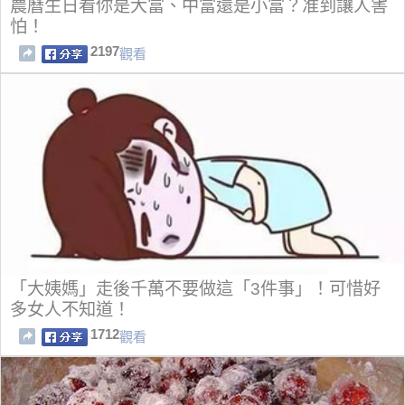
農曆生日看你是大富、中富還是小富？准到讓人害
怕！
2197
觀看
「大姨媽」走後千萬不要做這「3件事」！可惜好
多女人不知道！
1712
觀看