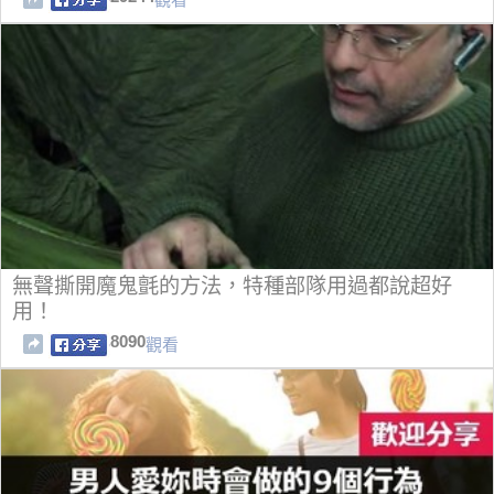
無聲撕開魔鬼氈的方法，特種部隊用過都說超好
用！
8090
觀看