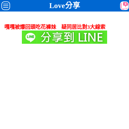
Love分享
嘎嘎被爆回頭吃花褲妹 疑同居比對3大線索