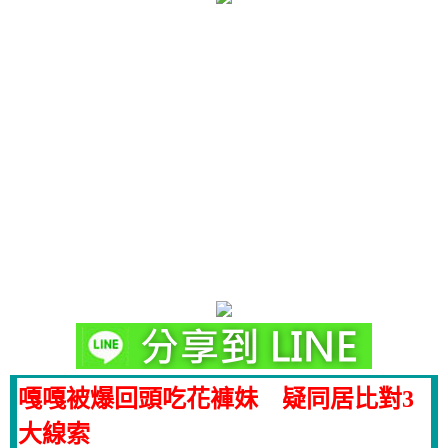
嘎嘎被爆回頭吃花褲妹 疑同居比對3
大線索