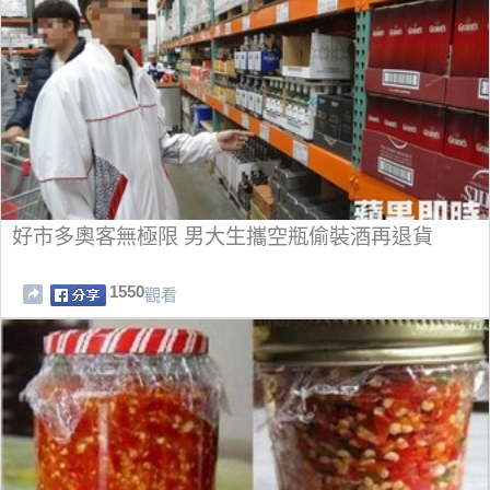
好市多奧客無極限 男大生攜空瓶偷裝酒再退貨
1550
觀看