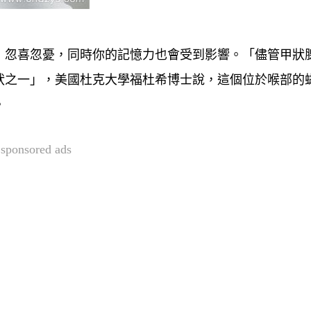
，忽喜忽憂，同時你的記憶力也會受到影響。「儘管甲狀
狀之一」，美國杜克大學福杜希博士說，這個位於喉部的
。
sponsored ads