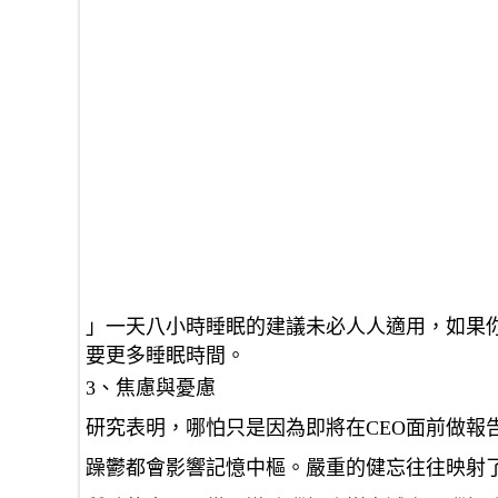
」一天八小時睡眠的建議未必人人適用，如果
要更多睡眠時間。
3、焦慮與憂慮
研究表明，哪怕只是因為即將在CEO面前做報
躁鬱都會影響記憶中樞。嚴重的健忘往往映射