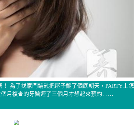
！ 為了找家門鑰匙把屋子翻了個底朝天，PARTY上怎
六個月複查的牙醫遲了三個月才想起來預約……