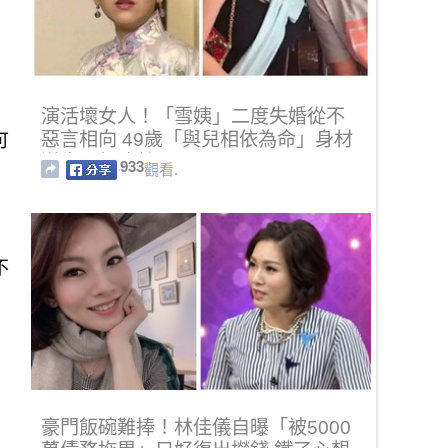
演活壞女人！「雪姨」二度失婚從不
惡言相向 49歲「與兒相依為命」身材
可
逆生長超凍齡
933
觀看.
不
豪門飯碗難捧！林佳儀自曝「被5000