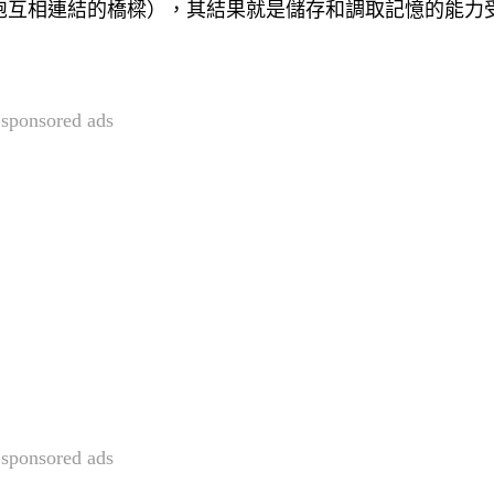
胞互相連結的橋樑），其結果就是儲存和調取記憶的能力
sponsored ads
sponsored ads