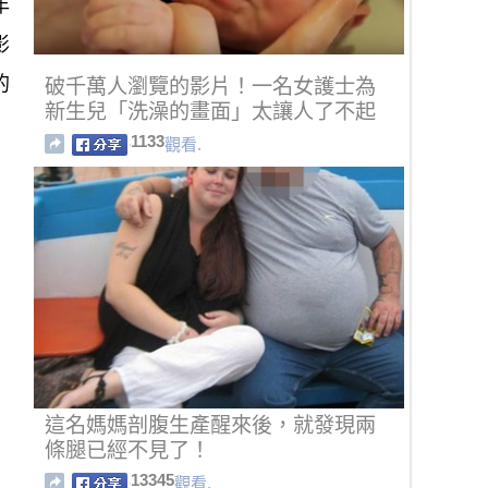
年
影
的
破千萬人瀏覽的影片！一名女護士為
新生兒「洗澡的畫面」太讓人了不起
了...
1133
觀看.
這名媽媽剖腹生產醒來後，就發現兩
條腿已經不見了！
13345
觀看.