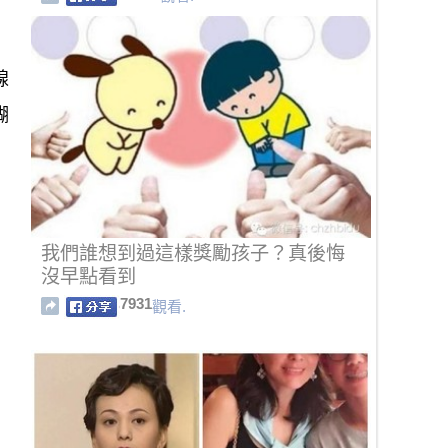
腺
蝴
我們誰想到過這樣獎勵孩子？真後悔
沒早點看到
7931
觀看.