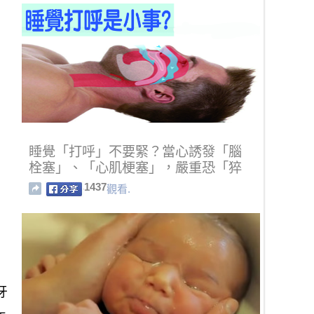
睡覺「打呼」不要緊？當心誘發「腦
栓塞」、「心肌梗塞」，嚴重恐「猝
死」！
1437
觀看.
牙