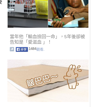
受
當年他「輸血撿回一命」，5年後卻被
告知是「愛滋血 」！
1484
觀看.