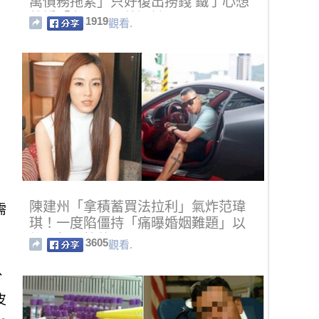
萬債務拖累」只好復出撈錢 鐵了心想
離婚「老公卻不放過她」
1919
觀看.
陳建州「拿積蓄買法拉利」氣炸范瑋
需
琪！一度陷僵持「痛曝婚姻難題」以
後不想再管他！
3605
觀看.
、
皮